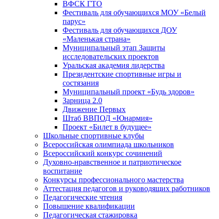
ВФСК ГТО
Фестиваль для обучающихся МОУ «Белый
парус»
Фестиваль для обучающихся ДОУ
«Маленькая страна»
Муниципальный этап Защиты
исследовательских проектов
Уральская академия лидерства
Президентские спортивные игры и
состязания
Муниципальный проект «Будь здоров»
Зарница 2.0
Движение Первых
Штаб ВВПОД «Юнармия»
Проект «Билет в будущее»
Школьные спортивные клубы
Всероссийская олимпиада школьников
Всероссийский конкурс сочинений
Духовно-нравственное и патриотическое
воспитание
Конкурсы профессионального мастерства
Аттестация педагогов и руководящих работников
Педагогические чтения
Повышение квалификации
Педагогическая стажировка