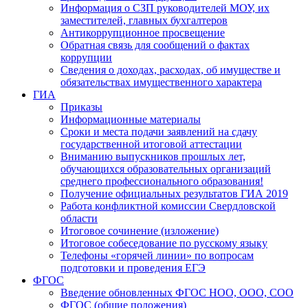
Информация о СЗП руководителей МОУ, их
заместителей, главных бухгалтеров
Антикоррупционное просвещение
Обратная связь для сообщений о фактах
коррупции
Сведения о доходах, расходах, об имуществе и
обязательствах имущественного характера
ГИА
Приказы
Информационные материалы
Сроки и места подачи заявлений на сдачу
государственной итоговой аттестации
Вниманию выпускников прошлых лет,
обучающихся образовательных организаций
среднего профессионального образования!
Получение официальных результатов ГИА 2019
Работа конфликтной комиссии Свердловской
области
Итоговое сочинение (изложение)
Итоговое собеседование по русскому языку
Телефоны «горячей линии» по вопросам
подготовки и проведения ЕГЭ
ФГОС
Введение обновленных ФГОС НОО, ООО, СОО
ФГОС (общие положения)