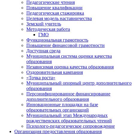
Педагогические чтения
Повышение квалификации
Педагогическая стажировка
Целевая модель наставничества
Земский учитель
Методическая работа
ГМО
Функциональная грамотность
Повышение финансовой грамотности
Доступная среда
Муниципальная система оценки качества
образования
Независимая оценка качества образования
Оздоровительная кампания
«Точка роста»
Муниципальный опорный центр дополнительного
образования
Персонифицированное финансирование
дополнительного образования
Инновационные площадки на базе
образовательных организаций
Муниципальный этап Международных
рождественских образовательных чтений
Психолого-педагогическое сопровождение
Организация предоставления образования