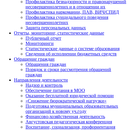
Профилактика безнадзорности и правонарушений
несовершеннолетних и в отношении их
Профилактика наркомании, ПАВ, ВИЧ/СПИД
Профилактика суицидального поведения
несовершеннолетних
Защита персональных данных
Отчеты, мониторинг, статистические данные
Публичный отчет
Мониторинги
Статистические данные о системе образования
Сведения об исполнении бюджетных средств
Обращение граждан
Обращения граждан
Порядок и сроки рассмотрения обращений
граждан
Направления деятельности
Надзор и контроль
Обеспечение питания в МОО
Оказание бесплатной юридической помощи
«Снижение бюрократической нагрузки»
Подготовка муниципальных образовательных
организаций к новому уч.году
Финансово-хозяйственная деятельность
Августовская педагогическая конференция
Воспитание, социализация, профориентация