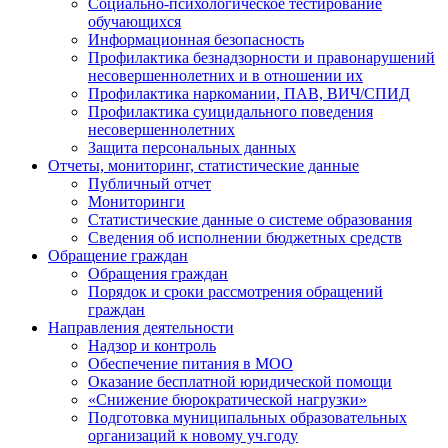
Социально-психологическое тестирование
обучающихся
Информационная безопасность
Профилактика безнадзорности и правонарушений
несовершеннолетних и в отношении их
Профилактика наркомании, ПАВ, ВИЧ/СПИД
Профилактика суицидального поведения
несовершеннолетних
Защита персональных данных
Отчеты, мониторинг, статистические данные
Публичный отчет
Мониторинги
Статистические данные о системе образования
Сведения об исполнении бюджетных средств
Обращение граждан
Обращения граждан
Порядок и сроки рассмотрения обращений
граждан
Направления деятельности
Надзор и контроль
Обеспечение питания в МОО
Оказание бесплатной юридической помощи
«Снижение бюрократической нагрузки»
Подготовка муниципальных образовательных
организаций к новому уч.году