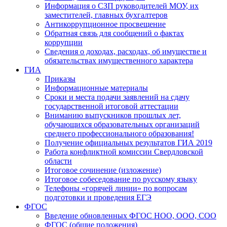
Информация о СЗП руководителей МОУ, их
заместителей, главных бухгалтеров
Антикоррупционное просвещение
Обратная связь для сообщений о фактах
коррупции
Сведения о доходах, расходах, об имуществе и
обязательствах имущественного характера
ГИА
Приказы
Информационные материалы
Сроки и места подачи заявлений на сдачу
государственной итоговой аттестации
Вниманию выпускников прошлых лет,
обучающихся образовательных организаций
среднего профессионального образования!
Получение официальных результатов ГИА 2019
Работа конфликтной комиссии Свердловской
области
Итоговое сочинение (изложение)
Итоговое собеседование по русскому языку
Телефоны «горячей линии» по вопросам
подготовки и проведения ЕГЭ
ФГОС
Введение обновленных ФГОС НОО, ООО, СОО
ФГОС (общие положения)