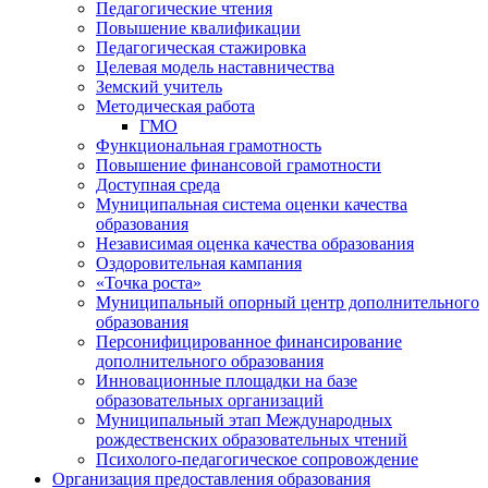
Педагогические чтения
Повышение квалификации
Педагогическая стажировка
Целевая модель наставничества
Земский учитель
Методическая работа
ГМО
Функциональная грамотность
Повышение финансовой грамотности
Доступная среда
Муниципальная система оценки качества
образования
Независимая оценка качества образования
Оздоровительная кампания
«Точка роста»
Муниципальный опорный центр дополнительного
образования
Персонифицированное финансирование
дополнительного образования
Инновационные площадки на базе
образовательных организаций
Муниципальный этап Международных
рождественских образовательных чтений
Психолого-педагогическое сопровождение
Организация предоставления образования