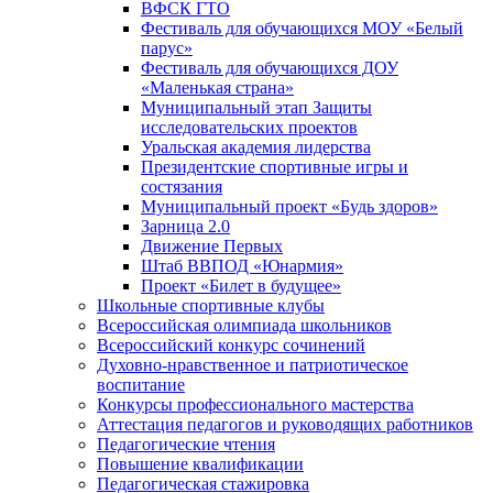
ВФСК ГТО
Фестиваль для обучающихся МОУ «Белый
парус»
Фестиваль для обучающихся ДОУ
«Маленькая страна»
Муниципальный этап Защиты
исследовательских проектов
Уральская академия лидерства
Президентские спортивные игры и
состязания
Муниципальный проект «Будь здоров»
Зарница 2.0
Движение Первых
Штаб ВВПОД «Юнармия»
Проект «Билет в будущее»
Школьные спортивные клубы
Всероссийская олимпиада школьников
Всероссийский конкурс сочинений
Духовно-нравственное и патриотическое
воспитание
Конкурсы профессионального мастерства
Аттестация педагогов и руководящих работников
Педагогические чтения
Повышение квалификации
Педагогическая стажировка