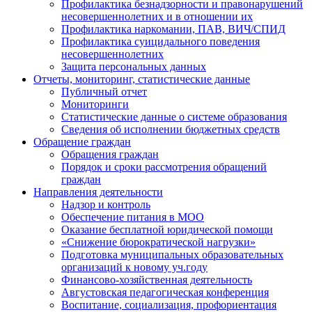
Профилактика безнадзорности и правонарушений
несовершеннолетних и в отношении их
Профилактика наркомании, ПАВ, ВИЧ/СПИД
Профилактика суицидального поведения
несовершеннолетних
Защита персональных данных
Отчеты, мониторинг, статистические данные
Публичный отчет
Мониторинги
Статистические данные о системе образования
Сведения об исполнении бюджетных средств
Обращение граждан
Обращения граждан
Порядок и сроки рассмотрения обращений
граждан
Направления деятельности
Надзор и контроль
Обеспечение питания в МОО
Оказание бесплатной юридической помощи
«Снижение бюрократической нагрузки»
Подготовка муниципальных образовательных
организаций к новому уч.году
Финансово-хозяйственная деятельность
Августовская педагогическая конференция
Воспитание, социализация, профориентация