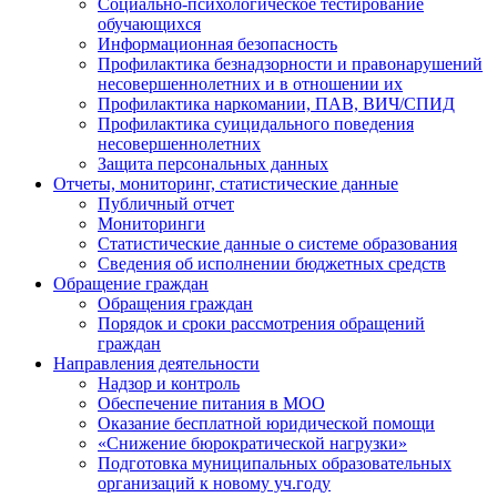
Социально-психологическое тестирование
обучающихся
Информационная безопасность
Профилактика безнадзорности и правонарушений
несовершеннолетних и в отношении их
Профилактика наркомании, ПАВ, ВИЧ/СПИД
Профилактика суицидального поведения
несовершеннолетних
Защита персональных данных
Отчеты, мониторинг, статистические данные
Публичный отчет
Мониторинги
Статистические данные о системе образования
Сведения об исполнении бюджетных средств
Обращение граждан
Обращения граждан
Порядок и сроки рассмотрения обращений
граждан
Направления деятельности
Надзор и контроль
Обеспечение питания в МОО
Оказание бесплатной юридической помощи
«Снижение бюрократической нагрузки»
Подготовка муниципальных образовательных
организаций к новому уч.году