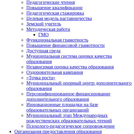
Педагогические чтения
Повышение квалификации
Педагогическая стажировка
Целевая модель наставничества
Земский учитель
Методическая работа
ГМО
Функциональная грамотность
Повышение финансовой грамотности
Доступная среда
Муниципальная система оценки качества
образования
Независимая оценка качества образования
Оздоровительная кампания
«Точка роста»
Муниципальный опорный центр дополнительного
образования
Персонифицированное финансирование
дополнительного образования
Инновационные площадки на базе
образовательных организаций
Муниципальный этап Международных
рождественских образовательных чтений
Психолого-педагогическое сопровождение
Организация предоставления образования