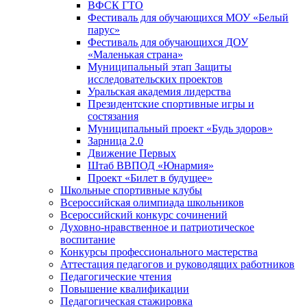
ВФСК ГТО
Фестиваль для обучающихся МОУ «Белый
парус»
Фестиваль для обучающихся ДОУ
«Маленькая страна»
Муниципальный этап Защиты
исследовательских проектов
Уральская академия лидерства
Президентские спортивные игры и
состязания
Муниципальный проект «Будь здоров»
Зарница 2.0
Движение Первых
Штаб ВВПОД «Юнармия»
Проект «Билет в будущее»
Школьные спортивные клубы
Всероссийская олимпиада школьников
Всероссийский конкурс сочинений
Духовно-нравственное и патриотическое
воспитание
Конкурсы профессионального мастерства
Аттестация педагогов и руководящих работников
Педагогические чтения
Повышение квалификации
Педагогическая стажировка