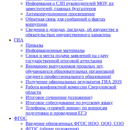
Информация о СЗП руководителей МОУ, их
заместителей, главных бухгалтеров
Антикоррупционное просвещение
Обратная связь для сообщений о фактах
коррупции
Сведения о доходах, расходах, об имуществе и
обязательствах имущественного характера
ГИА
Приказы
Информационные материалы
Сроки и места подачи заявлений на сдачу
государственной итоговой аттестации
Вниманию выпускников прошлых лет,
обучающихся образовательных организаций
среднего профессионального образования!
Получение официальных результатов ГИА 2019
Работа конфликтной комиссии Свердловской
области
Итоговое сочинение (изложение)
Итоговое собеседование по русскому языку
Телефоны «горячей линии» по вопросам
подготовки и проведения ЕГЭ
ФГОС
Введение обновленных ФГОС НОО, ООО, СОО
ФГОС (общие положения)