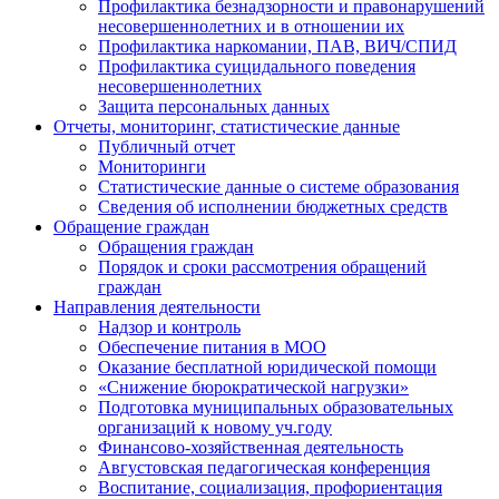
Профилактика безнадзорности и правонарушений
несовершеннолетних и в отношении их
Профилактика наркомании, ПАВ, ВИЧ/СПИД
Профилактика суицидального поведения
несовершеннолетних
Защита персональных данных
Отчеты, мониторинг, статистические данные
Публичный отчет
Мониторинги
Статистические данные о системе образования
Сведения об исполнении бюджетных средств
Обращение граждан
Обращения граждан
Порядок и сроки рассмотрения обращений
граждан
Направления деятельности
Надзор и контроль
Обеспечение питания в МОО
Оказание бесплатной юридической помощи
«Снижение бюрократической нагрузки»
Подготовка муниципальных образовательных
организаций к новому уч.году
Финансово-хозяйственная деятельность
Августовская педагогическая конференция
Воспитание, социализация, профориентация