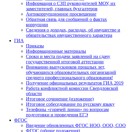
Информация о СЗП руководителей МОУ, их
заместителей, главных бухгалтеров
Антикоррупционное просвещение
Обратная связь для сообщений о фактах
коррупции
Сведения о доходах, расходах, об имуществе и
обязательствах имущественного характера
ГИА
Приказы
Информационные материалы
Сроки и места подачи заявлений на сдачу
государственной итоговой аттестации
Вниманию выпускников прошлых лет,
обучающихся образовательных организаций
среднего профессионального образования!
Получение официальных результатов ГИА 2019
Работа конфликтной комиссии Свердловской
области
Итоговое сочинение (изложение)
Итоговое собеседование по русскому языку
Телефоны «горячей линии» по вопросам
подготовки и проведения ЕГЭ
ФГОС
Введение обновленных ФГОС НОО, ООО, СОО
ФГОС (общие положения)