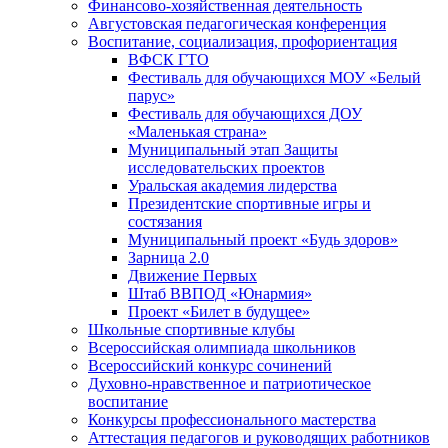
Финансово-хозяйственная деятельность
Августовская педагогическая конференция
Воспитание, социализация, профориентация
ВФСК ГТО
Фестиваль для обучающихся МОУ «Белый
парус»
Фестиваль для обучающихся ДОУ
«Маленькая страна»
Муниципальный этап Защиты
исследовательских проектов
Уральская академия лидерства
Президентские спортивные игры и
состязания
Муниципальный проект «Будь здоров»
Зарница 2.0
Движение Первых
Штаб ВВПОД «Юнармия»
Проект «Билет в будущее»
Школьные спортивные клубы
Всероссийская олимпиада школьников
Всероссийский конкурс сочинений
Духовно-нравственное и патриотическое
воспитание
Конкурсы профессионального мастерства
Аттестация педагогов и руководящих работников