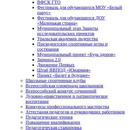
ВФСК ГТО
Фестиваль для обучающихся МОУ «Белый
парус»
Фестиваль для обучающихся ДОУ
«Маленькая страна»
Муниципальный этап Защиты
исследовательских проектов
Уральская академия лидерства
Президентские спортивные игры и
состязания
Муниципальный проект «Будь здоров»
Зарница 2.0
Движение Первых
Штаб ВВПОД «Юнармия»
Проект «Билет в будущее»
Школьные спортивные клубы
Всероссийская олимпиада школьников
Всероссийский конкурс сочинений
Духовно-нравственное и патриотическое
воспитание
Конкурсы профессионального мастерства
Аттестация педагогов и руководящих работников
Педагогические чтения
Повышение квалификации
Педагогическая стажировка