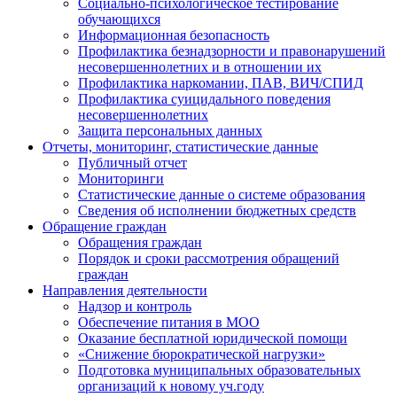
Социально-психологическое тестирование
обучающихся
Информационная безопасность
Профилактика безнадзорности и правонарушений
несовершеннолетних и в отношении их
Профилактика наркомании, ПАВ, ВИЧ/СПИД
Профилактика суицидального поведения
несовершеннолетних
Защита персональных данных
Отчеты, мониторинг, статистические данные
Публичный отчет
Мониторинги
Статистические данные о системе образования
Сведения об исполнении бюджетных средств
Обращение граждан
Обращения граждан
Порядок и сроки рассмотрения обращений
граждан
Направления деятельности
Надзор и контроль
Обеспечение питания в МОО
Оказание бесплатной юридической помощи
«Снижение бюрократической нагрузки»
Подготовка муниципальных образовательных
организаций к новому уч.году