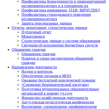
Профилактика безнадзорности и правонарушений
несовершеннолетних и в отношении их
Профилактика наркомании, ПАВ, ВИЧ/СПИД
Профилактика суицидального поведения
несовершеннолетних
Защита персональных данных
Отчеты, мониторинг, статистические данные
Публичный отчет
Мониторинги
Статистические данные о системе образования
Сведения об исполнении бюджетных средств
Обращение граждан
Обращения граждан
Порядок и сроки рассмотрения обращений
граждан
Направления деятельности
Надзор и контроль
Обеспечение питания в МОО
Оказание бесплатной юридической помощи
«Снижение бюрократической нагрузки»
Подготовка муниципальных образовательных
организаций к новому уч.году
Финансово-хозяйственная деятельность
Августовская педагогическая конференция
Воспитание, социализация, профориентация