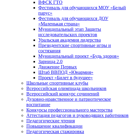
ВФСК ГТО
Фестиваль для обучающихся МОУ «Белый
парус»
Фестиваль для обучающихся ДОУ
«Маленькая страна»
Муниципальный этап Защиты
исследовательских проектов
Уральская академия лидерства
Президентские спортивные игры и
состязания
Муниципальный проект «Будь здоров»
Зарница 2.0
Движение Первых
Штаб ВВПОД «Юнармия»
Проект «Билет в будущее»
Школьные спортивные клубы
Всероссийская олимпиада школьников
Всероссийский конкурс сочинений
Духовно-нравственное и патриотическое
воспитание
Конкурсы профессионального мастерства
Аттестация педагогов и руководящих работников
Педагогические чтения
Повышение квалификации
Педагогическая стажировка