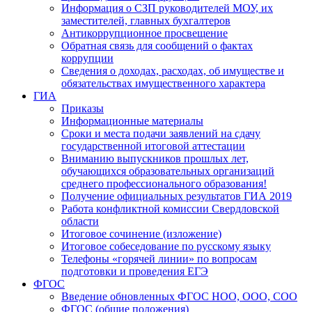
Информация о СЗП руководителей МОУ, их
заместителей, главных бухгалтеров
Антикоррупционное просвещение
Обратная связь для сообщений о фактах
коррупции
Сведения о доходах, расходах, об имуществе и
обязательствах имущественного характера
ГИА
Приказы
Информационные материалы
Сроки и места подачи заявлений на сдачу
государственной итоговой аттестации
Вниманию выпускников прошлых лет,
обучающихся образовательных организаций
среднего профессионального образования!
Получение официальных результатов ГИА 2019
Работа конфликтной комиссии Свердловской
области
Итоговое сочинение (изложение)
Итоговое собеседование по русскому языку
Телефоны «горячей линии» по вопросам
подготовки и проведения ЕГЭ
ФГОС
Введение обновленных ФГОС НОО, ООО, СОО
ФГОС (общие положения)