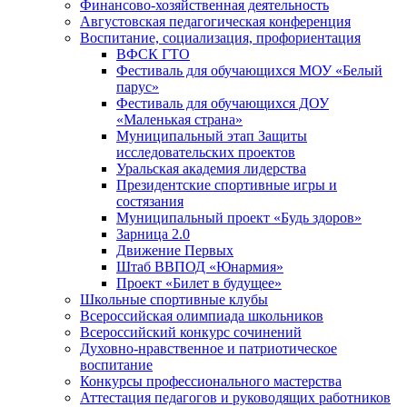
Финансово-хозяйственная деятельность
Августовская педагогическая конференция
Воспитание, социализация, профориентация
ВФСК ГТО
Фестиваль для обучающихся МОУ «Белый
парус»
Фестиваль для обучающихся ДОУ
«Маленькая страна»
Муниципальный этап Защиты
исследовательских проектов
Уральская академия лидерства
Президентские спортивные игры и
состязания
Муниципальный проект «Будь здоров»
Зарница 2.0
Движение Первых
Штаб ВВПОД «Юнармия»
Проект «Билет в будущее»
Школьные спортивные клубы
Всероссийская олимпиада школьников
Всероссийский конкурс сочинений
Духовно-нравственное и патриотическое
воспитание
Конкурсы профессионального мастерства
Аттестация педагогов и руководящих работников