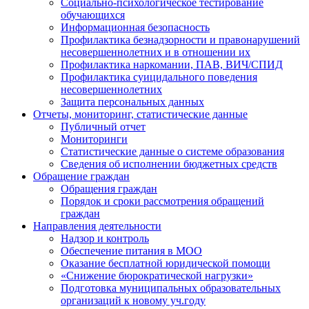
Социально-психологическое тестирование
обучающихся
Информационная безопасность
Профилактика безнадзорности и правонарушений
несовершеннолетних и в отношении их
Профилактика наркомании, ПАВ, ВИЧ/СПИД
Профилактика суицидального поведения
несовершеннолетних
Защита персональных данных
Отчеты, мониторинг, статистические данные
Публичный отчет
Мониторинги
Статистические данные о системе образования
Сведения об исполнении бюджетных средств
Обращение граждан
Обращения граждан
Порядок и сроки рассмотрения обращений
граждан
Направления деятельности
Надзор и контроль
Обеспечение питания в МОО
Оказание бесплатной юридической помощи
«Снижение бюрократической нагрузки»
Подготовка муниципальных образовательных
организаций к новому уч.году