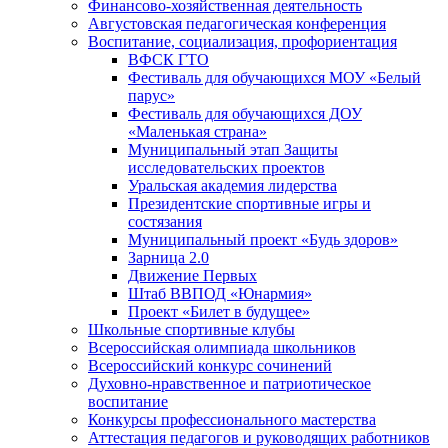
Финансово-хозяйственная деятельность
Августовская педагогическая конференция
Воспитание, социализация, профориентация
ВФСК ГТО
Фестиваль для обучающихся МОУ «Белый
парус»
Фестиваль для обучающихся ДОУ
«Маленькая страна»
Муниципальный этап Защиты
исследовательских проектов
Уральская академия лидерства
Президентские спортивные игры и
состязания
Муниципальный проект «Будь здоров»
Зарница 2.0
Движение Первых
Штаб ВВПОД «Юнармия»
Проект «Билет в будущее»
Школьные спортивные клубы
Всероссийская олимпиада школьников
Всероссийский конкурс сочинений
Духовно-нравственное и патриотическое
воспитание
Конкурсы профессионального мастерства
Аттестация педагогов и руководящих работников