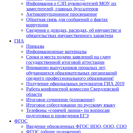
Информация о СЗП руководителей МОУ, их
заместителей, главных бухгалтеров
Антикоррупционное просвещение
Обратная связь для сообщений о фактах
коррупции
Сведения о доходах, расходах, об имуществе и
обязательствах имущественного характера
ГИА
Приказы
Информационные материалы
Сроки и места подачи заявлений на сдачу
государственной итоговой аттестации
Вниманию выпускников прошлых лет,
обучающихся образовательных организаций
среднего профессионального образования!
Получение официальных результатов ГИА 2019
Работа конфликтной комиссии Свердловской
области
Итоговое сочинение (изложение)
Итоговое собеседование по русскому языку
Телефоны «горячей линии» по вопросам
подготовки и проведения ЕГЭ
ФГОС
Введение обновленных ФГОС НОО, ООО, СОО
ФГОС (общие положения)