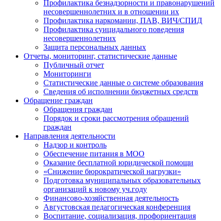
Профилактика безнадзорности и правонарушений
несовершеннолетних и в отношении их
Профилактика наркомании, ПАВ, ВИЧ/СПИД
Профилактика суицидального поведения
несовершеннолетних
Защита персональных данных
Отчеты, мониторинг, статистические данные
Публичный отчет
Мониторинги
Статистические данные о системе образования
Сведения об исполнении бюджетных средств
Обращение граждан
Обращения граждан
Порядок и сроки рассмотрения обращений
граждан
Направления деятельности
Надзор и контроль
Обеспечение питания в МОО
Оказание бесплатной юридической помощи
«Снижение бюрократической нагрузки»
Подготовка муниципальных образовательных
организаций к новому уч.году
Финансово-хозяйственная деятельность
Августовская педагогическая конференция
Воспитание, социализация, профориентация