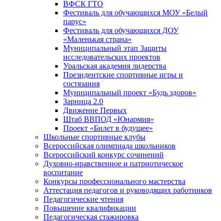
ВФСК ГТО
Фестиваль для обучающихся МОУ «Белый
парус»
Фестиваль для обучающихся ДОУ
«Маленькая страна»
Муниципальный этап Защиты
исследовательских проектов
Уральская академия лидерства
Президентские спортивные игры и
состязания
Муниципальный проект «Будь здоров»
Зарница 2.0
Движение Первых
Штаб ВВПОД «Юнармия»
Проект «Билет в будущее»
Школьные спортивные клубы
Всероссийская олимпиада школьников
Всероссийский конкурс сочинений
Духовно-нравственное и патриотическое
воспитание
Конкурсы профессионального мастерства
Аттестация педагогов и руководящих работников
Педагогические чтения
Повышение квалификации
Педагогическая стажировка