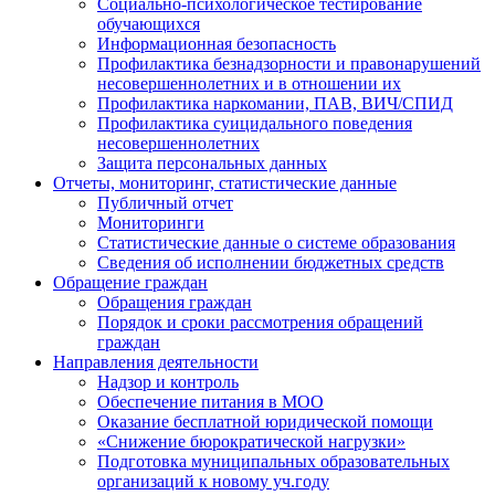
Социально-психологическое тестирование
обучающихся
Информационная безопасность
Профилактика безнадзорности и правонарушений
несовершеннолетних и в отношении их
Профилактика наркомании, ПАВ, ВИЧ/СПИД
Профилактика суицидального поведения
несовершеннолетних
Защита персональных данных
Отчеты, мониторинг, статистические данные
Публичный отчет
Мониторинги
Статистические данные о системе образования
Сведения об исполнении бюджетных средств
Обращение граждан
Обращения граждан
Порядок и сроки рассмотрения обращений
граждан
Направления деятельности
Надзор и контроль
Обеспечение питания в МОО
Оказание бесплатной юридической помощи
«Снижение бюрократической нагрузки»
Подготовка муниципальных образовательных
организаций к новому уч.году