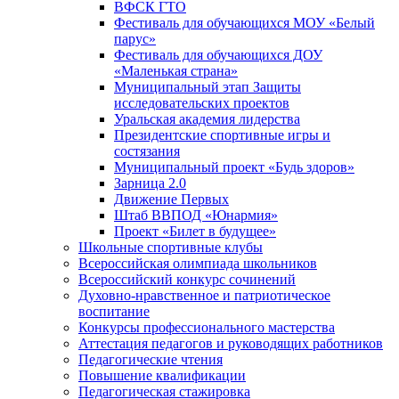
ВФСК ГТО
Фестиваль для обучающихся МОУ «Белый
парус»
Фестиваль для обучающихся ДОУ
«Маленькая страна»
Муниципальный этап Защиты
исследовательских проектов
Уральская академия лидерства
Президентские спортивные игры и
состязания
Муниципальный проект «Будь здоров»
Зарница 2.0
Движение Первых
Штаб ВВПОД «Юнармия»
Проект «Билет в будущее»
Школьные спортивные клубы
Всероссийская олимпиада школьников
Всероссийский конкурс сочинений
Духовно-нравственное и патриотическое
воспитание
Конкурсы профессионального мастерства
Аттестация педагогов и руководящих работников
Педагогические чтения
Повышение квалификации
Педагогическая стажировка