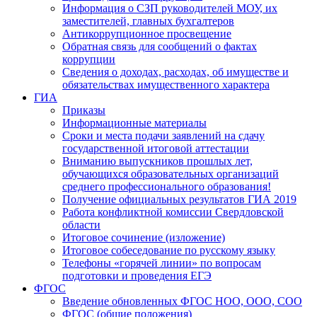
Информация о СЗП руководителей МОУ, их
заместителей, главных бухгалтеров
Антикоррупционное просвещение
Обратная связь для сообщений о фактах
коррупции
Сведения о доходах, расходах, об имуществе и
обязательствах имущественного характера
ГИА
Приказы
Информационные материалы
Сроки и места подачи заявлений на сдачу
государственной итоговой аттестации
Вниманию выпускников прошлых лет,
обучающихся образовательных организаций
среднего профессионального образования!
Получение официальных результатов ГИА 2019
Работа конфликтной комиссии Свердловской
области
Итоговое сочинение (изложение)
Итоговое собеседование по русскому языку
Телефоны «горячей линии» по вопросам
подготовки и проведения ЕГЭ
ФГОС
Введение обновленных ФГОС НОО, ООО, СОО
ФГОС (общие положения)