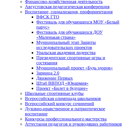
Финансово-хозяйственная деятельность
Августовская педагогическая конференция
Воспитание, социализация, профориентация
ВФСК ГТО
Фестиваль для обучающихся МОУ «Белый
парус»
Фестиваль для обучающихся ДОУ
«Маленькая страна»
Муниципальный этап Защиты
исследовательских проектов
Уральская академия лидерства
Президентские спортивные игры и
состязания
Муниципальный проект «Будь здоров»
Зарница 2.0
Движение Первых
Штаб ВВПОД «Юнармия»
Проект «Билет в будущее»
Школьные спортивные клубы
Всероссийская олимпиада школьников
Всероссийский конкурс сочинений
Духовно-нравственное и патриотическое
воспитание
Конкурсы профессионального мастерства
Аттестация педагогов и руководящих работников