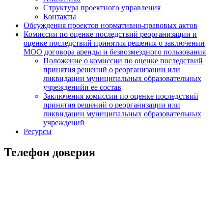
Структура проектного управления
Контакты
Обсуждения проектов нормативно-правовых актов
Комиссии по оценке последствий реорганизации и
оценке последствий принятия решения о заключении
МОО договора аренды и безвозмездного пользования
Положение о комиссии по оценке последствий
принятия решений о реорганизации или
ликвидации муниципальных образовательных
учрежденийи ее состав
Заключения комиссии по оценке последствий
принятия решений о реорганизации или
ликвидации муниципальных образовательных
учреждений
Ресурсы
Телефон доверия