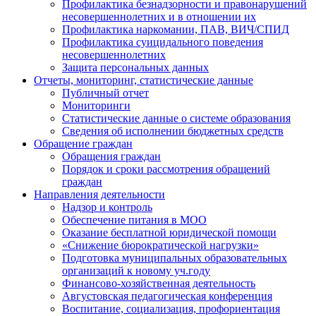
Профилактика безнадзорности и правонарушений
несовершеннолетних и в отношении их
Профилактика наркомании, ПАВ, ВИЧ/СПИД
Профилактика суицидального поведения
несовершеннолетних
Защита персональных данных
Отчеты, мониторинг, статистические данные
Публичный отчет
Мониторинги
Статистические данные о системе образования
Сведения об исполнении бюджетных средств
Обращение граждан
Обращения граждан
Порядок и сроки рассмотрения обращений
граждан
Направления деятельности
Надзор и контроль
Обеспечение питания в МОО
Оказание бесплатной юридической помощи
«Снижение бюрократической нагрузки»
Подготовка муниципальных образовательных
организаций к новому уч.году
Финансово-хозяйственная деятельность
Августовская педагогическая конференция
Воспитание, социализация, профориентация