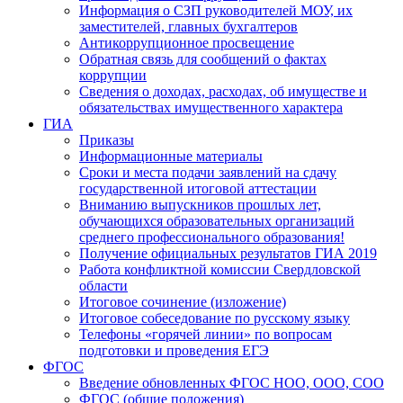
Информация о СЗП руководителей МОУ, их
заместителей, главных бухгалтеров
Антикоррупционное просвещение
Обратная связь для сообщений о фактах
коррупции
Сведения о доходах, расходах, об имуществе и
обязательствах имущественного характера
ГИА
Приказы
Информационные материалы
Сроки и места подачи заявлений на сдачу
государственной итоговой аттестации
Вниманию выпускников прошлых лет,
обучающихся образовательных организаций
среднего профессионального образования!
Получение официальных результатов ГИА 2019
Работа конфликтной комиссии Свердловской
области
Итоговое сочинение (изложение)
Итоговое собеседование по русскому языку
Телефоны «горячей линии» по вопросам
подготовки и проведения ЕГЭ
ФГОС
Введение обновленных ФГОС НОО, ООО, СОО
ФГОС (общие положения)