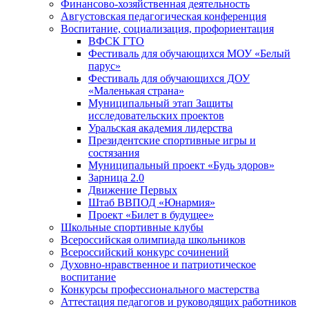
Финансово-хозяйственная деятельность
Августовская педагогическая конференция
Воспитание, социализация, профориентация
ВФСК ГТО
Фестиваль для обучающихся МОУ «Белый
парус»
Фестиваль для обучающихся ДОУ
«Маленькая страна»
Муниципальный этап Защиты
исследовательских проектов
Уральская академия лидерства
Президентские спортивные игры и
состязания
Муниципальный проект «Будь здоров»
Зарница 2.0
Движение Первых
Штаб ВВПОД «Юнармия»
Проект «Билет в будущее»
Школьные спортивные клубы
Всероссийская олимпиада школьников
Всероссийский конкурс сочинений
Духовно-нравственное и патриотическое
воспитание
Конкурсы профессионального мастерства
Аттестация педагогов и руководящих работников