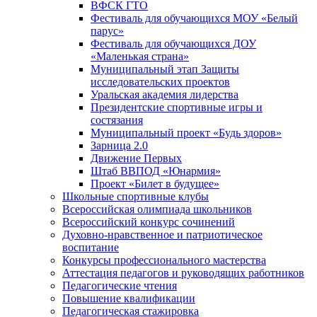
ВФСК ГТО
Фестиваль для обучающихся МОУ «Белый
парус»
Фестиваль для обучающихся ДОУ
«Маленькая страна»
Муниципальный этап Защиты
исследовательских проектов
Уральская академия лидерства
Президентские спортивные игры и
состязания
Муниципальный проект «Будь здоров»
Зарница 2.0
Движение Первых
Штаб ВВПОД «Юнармия»
Проект «Билет в будущее»
Школьные спортивные клубы
Всероссийская олимпиада школьников
Всероссийский конкурс сочинений
Духовно-нравственное и патриотическое
воспитание
Конкурсы профессионального мастерства
Аттестация педагогов и руководящих работников
Педагогические чтения
Повышение квалификации
Педагогическая стажировка