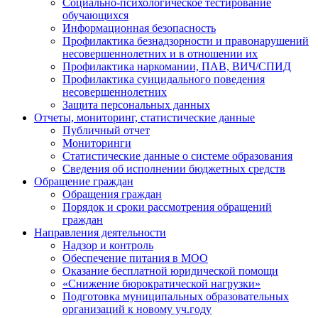
Социально-психологическое тестирование
обучающихся
Информационная безопасность
Профилактика безнадзорности и правонарушений
несовершеннолетних и в отношении их
Профилактика наркомании, ПАВ, ВИЧ/СПИД
Профилактика суицидального поведения
несовершеннолетних
Защита персональных данных
Отчеты, мониторинг, статистические данные
Публичный отчет
Мониторинги
Статистические данные о системе образования
Сведения об исполнении бюджетных средств
Обращение граждан
Обращения граждан
Порядок и сроки рассмотрения обращений
граждан
Направления деятельности
Надзор и контроль
Обеспечение питания в МОО
Оказание бесплатной юридической помощи
«Снижение бюрократической нагрузки»
Подготовка муниципальных образовательных
организаций к новому уч.году