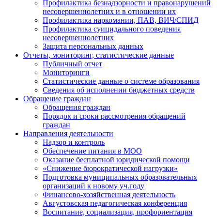
Профилактика безнадзорности и правонарушений
несовершеннолетних и в отношении их
Профилактика наркомании, ПАВ, ВИЧ/СПИД
Профилактика суицидального поведения
несовершеннолетних
Защита персональных данных
Отчеты, мониторинг, статистические данные
Публичный отчет
Мониторинги
Статистические данные о системе образования
Сведения об исполнении бюджетных средств
Обращение граждан
Обращения граждан
Порядок и сроки рассмотрения обращений
граждан
Направления деятельности
Надзор и контроль
Обеспечение питания в МОО
Оказание бесплатной юридической помощи
«Снижение бюрократической нагрузки»
Подготовка муниципальных образовательных
организаций к новому уч.году
Финансово-хозяйственная деятельность
Августовская педагогическая конференция
Воспитание, социализация, профориентация