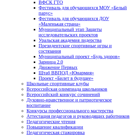
ВФСК ГТО
Фестиваль для обучающихся МОУ «Белый
парус»
Фестиваль для обучающихся ДОУ
«Маленькая страна»
Муниципальный этап Защиты
исследовательских проектов
Уральская академия лидерства
Президентские спортивные игры и
состязания
Муниципальный проект «Будь здоров»
Зарница 2.0
Движение Первых
Штаб ВВПОД «Юнармия»
Проект «Билет в будущее»
Школьные спортивные клубы
Всероссийская олимпиада школьников
Всероссийский конкурс сочинений
Духовно-нравственное и патриотическое
воспитание
Конкурсы профессионального мастерства
Аттестация педагогов и руководящих работников
Педагогические чтения
Повышение квалификации
Педагогическая стажировка