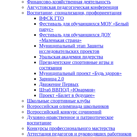
Финансово-хозяйственная деятельность
Августовская педагогическая конференция
Воспитание, социализация, профориентация
ВФСК ГТО
Фестиваль для обучающихся МОУ «Белый
парус»
Фестиваль для обучающихся ДОУ
«Маленькая страна»
Муниципальный этап Защиты
исследовательских проектов
Уральская академия лидерства
Президентские спортивные игры и
состязания
Муниципальный проект «Будь здоров»
Зарница 2.0
Движение Первых
Штаб ВВПОД «Юнармия»
Проект «Билет в будущее»
Школьные спортивные клубы
Всероссийская олимпиада школьников
Всероссийский конкурс сочинений
Духовно-нравственное и патриотическое
воспитание
Конкурсы профессионального мастерства
Аттестация педагогов и руководящих работников