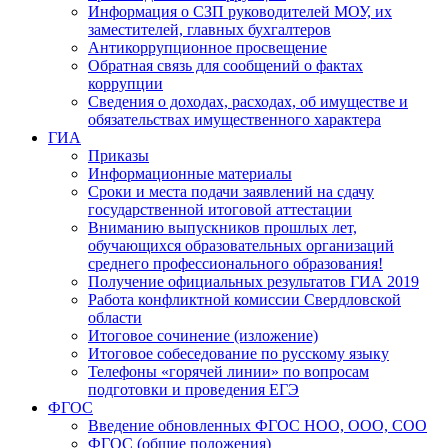
Информация о СЗП руководителей МОУ, их
заместителей, главных бухгалтеров
Антикоррупционное просвещение
Обратная связь для сообщений о фактах
коррупции
Сведения о доходах, расходах, об имуществе и
обязательствах имущественного характера
ГИА
Приказы
Информационные материалы
Сроки и места подачи заявлений на сдачу
государственной итоговой аттестации
Вниманию выпускников прошлых лет,
обучающихся образовательных организаций
среднего профессионального образования!
Получение официальных результатов ГИА 2019
Работа конфликтной комиссии Свердловской
области
Итоговое сочинение (изложение)
Итоговое собеседование по русскому языку
Телефоны «горячей линии» по вопросам
подготовки и проведения ЕГЭ
ФГОС
Введение обновленных ФГОС НОО, ООО, СОО
ФГОС (общие положения)