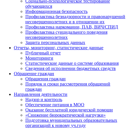
Социально-психологическое тестирование
обучающихся
Информационная безопасность
Профилактика безнадзорности и правонарушений
несовершеннолетних и в отношении их
Профилактика наркомании, ПАВ, ВИЧ/СПИД
Профилактика суицидального поведения
несовершеннолетних
Защита персональных данных
Отчеты, мониторинг, статистические данные
Публичный отчет
Мониторинги
Статистические данные о системе образования
Сведения об исполнении бюджетных средств
Обращение граждан
Обращения граждан
Порядок и сроки рассмотрения обращений
граждан
Направления деятельности
Надзор и контроль
Обеспечение питания в МОО
Оказание бесплатной юридической помощи
«Снижение бюрократической нагрузки»
Подготовка муниципальных образовательных
организаций к новому уч.году