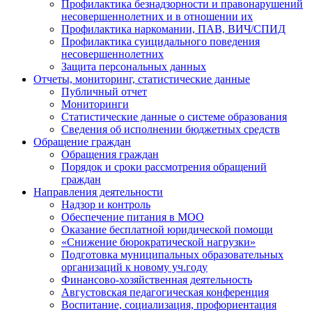
Профилактика безнадзорности и правонарушений
несовершеннолетних и в отношении их
Профилактика наркомании, ПАВ, ВИЧ/СПИД
Профилактика суицидального поведения
несовершеннолетних
Защита персональных данных
Отчеты, мониторинг, статистические данные
Публичный отчет
Мониторинги
Статистические данные о системе образования
Сведения об исполнении бюджетных средств
Обращение граждан
Обращения граждан
Порядок и сроки рассмотрения обращений
граждан
Направления деятельности
Надзор и контроль
Обеспечение питания в МОО
Оказание бесплатной юридической помощи
«Снижение бюрократической нагрузки»
Подготовка муниципальных образовательных
организаций к новому уч.году
Финансово-хозяйственная деятельность
Августовская педагогическая конференция
Воспитание, социализация, профориентация