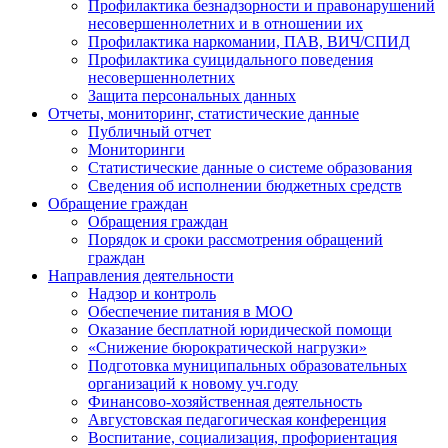
Профилактика безнадзорности и правонарушений
несовершеннолетних и в отношении их
Профилактика наркомании, ПАВ, ВИЧ/СПИД
Профилактика суицидального поведения
несовершеннолетних
Защита персональных данных
Отчеты, мониторинг, статистические данные
Публичный отчет
Мониторинги
Статистические данные о системе образования
Сведения об исполнении бюджетных средств
Обращение граждан
Обращения граждан
Порядок и сроки рассмотрения обращений
граждан
Направления деятельности
Надзор и контроль
Обеспечение питания в МОО
Оказание бесплатной юридической помощи
«Снижение бюрократической нагрузки»
Подготовка муниципальных образовательных
организаций к новому уч.году
Финансово-хозяйственная деятельность
Августовская педагогическая конференция
Воспитание, социализация, профориентация