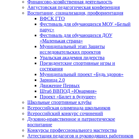
Финансово-хозяйственная деятельность
Августовская педагогическая конференция
Воспитание, социализация, профориентация
ВФСК ГТО
Фестиваль для обучающихся МОУ «Белый
парус»
Фестиваль для обучающихся ДОУ
«Маленькая страна»
Муниципальный этап Защиты
исследовательских проектов
Уральская академия лидерства
Президентские спортивные игры и
состязания
Муниципальный проект «Будь здоров»
Зарница 2.0
Движение Первых
Штаб ВВПОД «Юнармия»
Проект «Билет в будущее»
Школьные спортивные клубы
Всероссийская олимпиада школьников
Всероссийский конкурс сочинений
Духовно-нравственное и патриотическое
воспитание
Конкурсы профессионального мастерства
Аттестация педагогов и руководящих работников