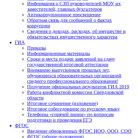
Информация о СЗП руководителей МОУ, их
заместителей, главных бухгалтеров
Антикоррупционное просвещение
Обратная связь для сообщений о фактах
коррупции
Сведения о доходах, расходах, об имуществе и
обязательствах имущественного характера
ГИА
Приказы
Информационные материалы
Сроки и места подачи заявлений на сдачу
государственной итоговой аттестации
Вниманию выпускников прошлых лет,
обучающихся образовательных организаций
среднего профессионального образования!
Получение официальных результатов ГИА 2019
Работа конфликтной комиссии Свердловской
области
Итоговое сочинение (изложение)
Итоговое собеседование по русскому языку
Телефоны «горячей линии» по вопросам
подготовки и проведения ЕГЭ
ФГОС
Введение обновленных ФГОС НОО, ООО, СОО
ФГОС (общие положения)