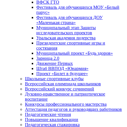
ВФСК ГТО
Фестиваль для обучающихся МОУ «Белый
парус»
Фестиваль для обучающихся ДОУ
«Маленькая страна»
Муниципальный этап Защиты
исследовательских проектов
Уральская академия лидерства
Президентские спортивные игры и
состязания
Муниципальный проект «Будь здоров»
Зарница 2.0
Движение Первых
Штаб ВВПОД «Юнармия»
Проект «Билет в будущее»
Школьные спортивные клубы
Всероссийская олимпиада школьников
Всероссийский конкурс сочинений
Духовно-нравственное и патриотическое
воспитание
Конкурсы профессионального мастерства
Аттестация педагогов и руководящих работников
Педагогические чтения
Повышение квалификации
Педагогическая стажировка