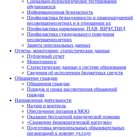
Социально-психологическое тестирование
обучающихся
Информационная безопасность
Профилактика безнадзорности и правонарушений
несовершеннолетних и в отношении их
Профилактика наркомании, ПАВ, ВИЧ/СПИД
Профилактика суицидального поведения
несовершеннолетних
Защита персональных данных
Отчеты, мониторинг, статистические данные
Публичный отчет
Мониторинги
Статистические данные о системе образования
Сведения об исполнении бюджетных средств
Обращение граждан
Обращения граждан
Порядок и сроки рассмотрения обращений
граждан
Направления деятельности
Надзор и контроль
Обеспечение питания в МОО
Оказание бесплатной юридической помощи
«Снижение бюрократической нагрузки»
Подготовка муниципальных образовательных
организаций к новому уч.году