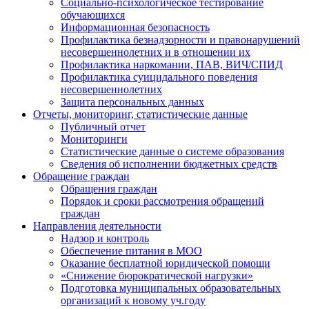
Социально-психологическое тестирование
обучающихся
Информационная безопасность
Профилактика безнадзорности и правонарушений
несовершеннолетних и в отношении их
Профилактика наркомании, ПАВ, ВИЧ/СПИД
Профилактика суицидального поведения
несовершеннолетних
Защита персональных данных
Отчеты, мониторинг, статистические данные
Публичный отчет
Мониторинги
Статистические данные о системе образования
Сведения об исполнении бюджетных средств
Обращение граждан
Обращения граждан
Порядок и сроки рассмотрения обращений
граждан
Направления деятельности
Надзор и контроль
Обеспечение питания в МОО
Оказание бесплатной юридической помощи
«Снижение бюрократической нагрузки»
Подготовка муниципальных образовательных
организаций к новому уч.году