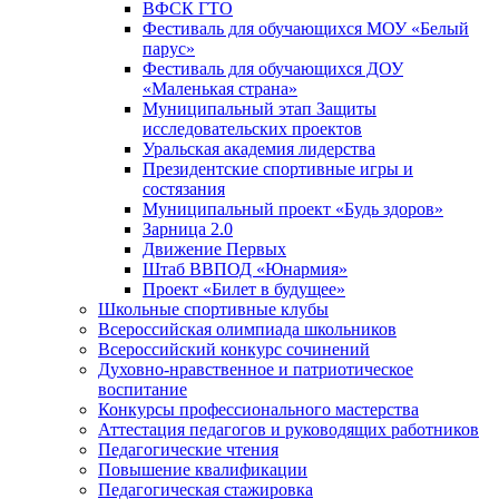
ВФСК ГТО
Фестиваль для обучающихся МОУ «Белый
парус»
Фестиваль для обучающихся ДОУ
«Маленькая страна»
Муниципальный этап Защиты
исследовательских проектов
Уральская академия лидерства
Президентские спортивные игры и
состязания
Муниципальный проект «Будь здоров»
Зарница 2.0
Движение Первых
Штаб ВВПОД «Юнармия»
Проект «Билет в будущее»
Школьные спортивные клубы
Всероссийская олимпиада школьников
Всероссийский конкурс сочинений
Духовно-нравственное и патриотическое
воспитание
Конкурсы профессионального мастерства
Аттестация педагогов и руководящих работников
Педагогические чтения
Повышение квалификации
Педагогическая стажировка