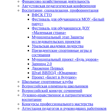
Финансово-хозяйственная деятельность
Августовская педагогическая конференция
Воспитание, социализация, профориентация
ВФСК ГТО
Фестиваль для обучающихся МОУ «Белый
парус»
Фестиваль для обучающихся ДОУ
«Маленькая страна»
Муниципальный этап Защиты
исследовательских проектов
Уральская академия лидерства
Президентские спортивные игры и
состязания
Муниципальный проект «Будь здоров»
Зарница 2.0
Движение Первых
Штаб ВВПОД «Юнармия»
Проект «Билет в будущее»
Школьные спортивные клубы
Всероссийская олимпиада школьников
Всероссийский конкурс сочинений
Духовно-нравственное и патриотическое
воспитание
Конкурсы профессионального мастерства
Аттестация педагогов и руководящих работников