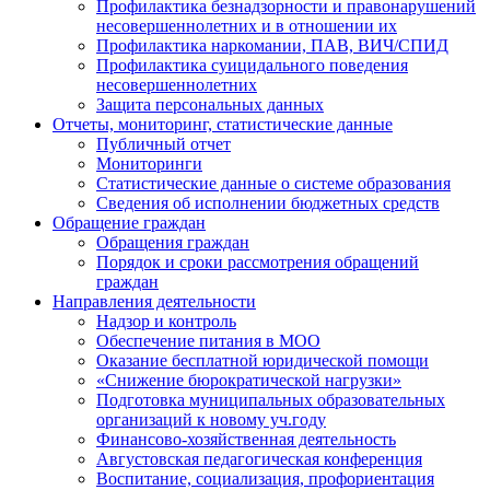
Профилактика безнадзорности и правонарушений
несовершеннолетних и в отношении их
Профилактика наркомании, ПАВ, ВИЧ/СПИД
Профилактика суицидального поведения
несовершеннолетних
Защита персональных данных
Отчеты, мониторинг, статистические данные
Публичный отчет
Мониторинги
Статистические данные о системе образования
Сведения об исполнении бюджетных средств
Обращение граждан
Обращения граждан
Порядок и сроки рассмотрения обращений
граждан
Направления деятельности
Надзор и контроль
Обеспечение питания в МОО
Оказание бесплатной юридической помощи
«Снижение бюрократической нагрузки»
Подготовка муниципальных образовательных
организаций к новому уч.году
Финансово-хозяйственная деятельность
Августовская педагогическая конференция
Воспитание, социализация, профориентация