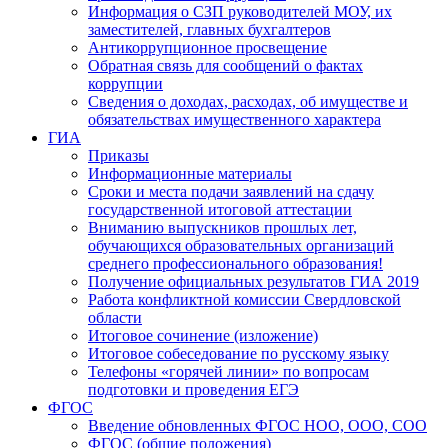
Информация о СЗП руководителей МОУ, их
заместителей, главных бухгалтеров
Антикоррупционное просвещение
Обратная связь для сообщений о фактах
коррупции
Сведения о доходах, расходах, об имуществе и
обязательствах имущественного характера
ГИА
Приказы
Информационные материалы
Сроки и места подачи заявлений на сдачу
государственной итоговой аттестации
Вниманию выпускников прошлых лет,
обучающихся образовательных организаций
среднего профессионального образования!
Получение официальных результатов ГИА 2019
Работа конфликтной комиссии Свердловской
области
Итоговое сочинение (изложение)
Итоговое собеседование по русскому языку
Телефоны «горячей линии» по вопросам
подготовки и проведения ЕГЭ
ФГОС
Введение обновленных ФГОС НОО, ООО, СОО
ФГОС (общие положения)