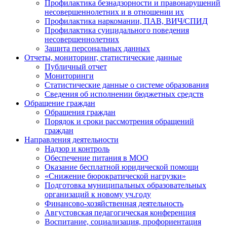
Профилактика безнадзорности и правонарушений
несовершеннолетних и в отношении их
Профилактика наркомании, ПАВ, ВИЧ/СПИД
Профилактика суицидального поведения
несовершеннолетних
Защита персональных данных
Отчеты, мониторинг, статистические данные
Публичный отчет
Мониторинги
Статистические данные о системе образования
Сведения об исполнении бюджетных средств
Обращение граждан
Обращения граждан
Порядок и сроки рассмотрения обращений
граждан
Направления деятельности
Надзор и контроль
Обеспечение питания в МОО
Оказание бесплатной юридической помощи
«Снижение бюрократической нагрузки»
Подготовка муниципальных образовательных
организаций к новому уч.году
Финансово-хозяйственная деятельность
Августовская педагогическая конференция
Воспитание, социализация, профориентация