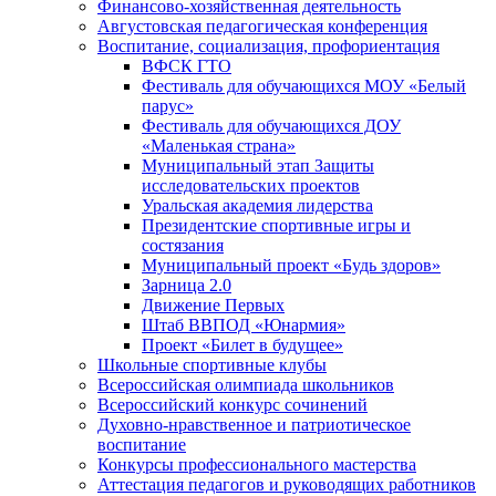
Финансово-хозяйственная деятельность
Августовская педагогическая конференция
Воспитание, социализация, профориентация
ВФСК ГТО
Фестиваль для обучающихся МОУ «Белый
парус»
Фестиваль для обучающихся ДОУ
«Маленькая страна»
Муниципальный этап Защиты
исследовательских проектов
Уральская академия лидерства
Президентские спортивные игры и
состязания
Муниципальный проект «Будь здоров»
Зарница 2.0
Движение Первых
Штаб ВВПОД «Юнармия»
Проект «Билет в будущее»
Школьные спортивные клубы
Всероссийская олимпиада школьников
Всероссийский конкурс сочинений
Духовно-нравственное и патриотическое
воспитание
Конкурсы профессионального мастерства
Аттестация педагогов и руководящих работников