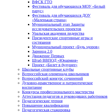
ВФСК ГТО
Фестиваль для обучающихся МОУ «Белый
парус»
Фестиваль для обучающихся ДОУ
«Маленькая страна»
Муниципальный этап Защиты
исследовательских проектов
Уральская академия лидерства
Президентские спортивные игры и
состязания
Муниципальный проект «Будь здоров»
Зарница 2.0
Движение Первых
Штаб ВВПОД «Юнармия»
Проект «Билет в будущее»
Школьные спортивные клубы
Всероссийская олимпиада школьников
Всероссийский конкурс сочинений
Духовно-нравственное и патриотическое
воспитание
Конкурсы профессионального мастерства
Аттестация педагогов и руководящих работников
Педагогические чтения
Повышение квалификации
Педагогическая стажировка