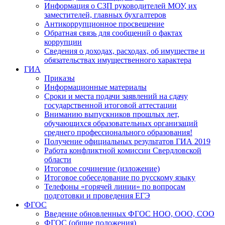
Информация о СЗП руководителей МОУ, их
заместителей, главных бухгалтеров
Антикоррупционное просвещение
Обратная связь для сообщений о фактах
коррупции
Сведения о доходах, расходах, об имуществе и
обязательствах имущественного характера
ГИА
Приказы
Информационные материалы
Сроки и места подачи заявлений на сдачу
государственной итоговой аттестации
Вниманию выпускников прошлых лет,
обучающихся образовательных организаций
среднего профессионального образования!
Получение официальных результатов ГИА 2019
Работа конфликтной комиссии Свердловской
области
Итоговое сочинение (изложение)
Итоговое собеседование по русскому языку
Телефоны «горячей линии» по вопросам
подготовки и проведения ЕГЭ
ФГОС
Введение обновленных ФГОС НОО, ООО, СОО
ФГОС (общие положения)