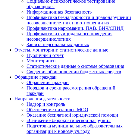
Социально-психологическое тестирование
обучающихся
Информационная безопасность
Профилактика безнадзорности и правонарушений
несовершеннолетних и в отношении их
Профилактика наркомании, ПАВ, ВИЧ/СПИД
Профилактика суицидального поведения
несовершеннолетних
Защита персональных данных
Отчеты, мониторинг, статистические данные
Публичный отчет
Мониторинги
Статистические данные о системе образования
Сведения об исполнении бюджетных средств
Обращение граждан
Обращения граждан
Порядок и сроки рассмотрения обращений
граждан
Направления деятельности
Надзор и контроль
Обеспечение питания в МОО
Оказание бесплатной юридической помощи
«Снижение бюрократической нагрузки»
Подготовка муниципальных образовательных
организаций к новому уч.году