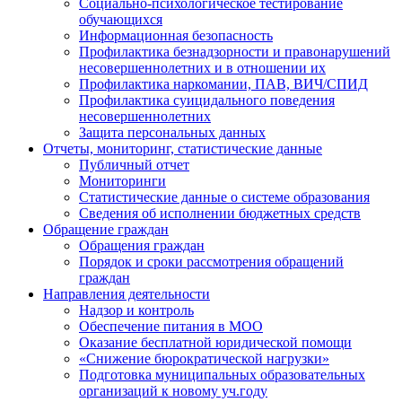
Социально-психологическое тестирование
обучающихся
Информационная безопасность
Профилактика безнадзорности и правонарушений
несовершеннолетних и в отношении их
Профилактика наркомании, ПАВ, ВИЧ/СПИД
Профилактика суицидального поведения
несовершеннолетних
Защита персональных данных
Отчеты, мониторинг, статистические данные
Публичный отчет
Мониторинги
Статистические данные о системе образования
Сведения об исполнении бюджетных средств
Обращение граждан
Обращения граждан
Порядок и сроки рассмотрения обращений
граждан
Направления деятельности
Надзор и контроль
Обеспечение питания в МОО
Оказание бесплатной юридической помощи
«Снижение бюрократической нагрузки»
Подготовка муниципальных образовательных
организаций к новому уч.году