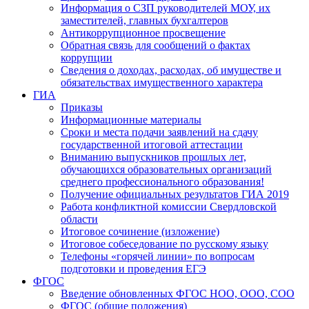
Информация о СЗП руководителей МОУ, их
заместителей, главных бухгалтеров
Антикоррупционное просвещение
Обратная связь для сообщений о фактах
коррупции
Сведения о доходах, расходах, об имуществе и
обязательствах имущественного характера
ГИА
Приказы
Информационные материалы
Сроки и места подачи заявлений на сдачу
государственной итоговой аттестации
Вниманию выпускников прошлых лет,
обучающихся образовательных организаций
среднего профессионального образования!
Получение официальных результатов ГИА 2019
Работа конфликтной комиссии Свердловской
области
Итоговое сочинение (изложение)
Итоговое собеседование по русскому языку
Телефоны «горячей линии» по вопросам
подготовки и проведения ЕГЭ
ФГОС
Введение обновленных ФГОС НОО, ООО, СОО
ФГОС (общие положения)