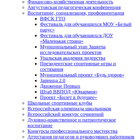
Финансово-хозяйственная деятельность
Августовская педагогическая конференция
Воспитание, социализация, профориентация
ВФСК ГТО
Фестиваль для обучающихся МОУ «Белый
парус»
Фестиваль для обучающихся ДОУ
«Маленькая страна»
Муниципальный этап Защиты
исследовательских проектов
Уральская академия лидерства
Президентские спортивные игры и
состязания
Муниципальный проект «Будь здоров»
Зарница 2.0
Движение Первых
Штаб ВВПОД «Юнармия»
Проект «Билет в будущее»
Школьные спортивные клубы
Всероссийская олимпиада школьников
Всероссийский конкурс сочинений
Духовно-нравственное и патриотическое
воспитание
Конкурсы профессионального мастерства
Аттестация педагогов и руководящих работников