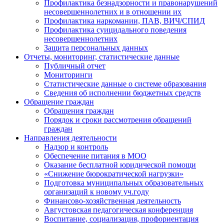
Профилактика безнадзорности и правонарушений
несовершеннолетних и в отношении их
Профилактика наркомании, ПАВ, ВИЧ/СПИД
Профилактика суицидального поведения
несовершеннолетних
Защита персональных данных
Отчеты, мониторинг, статистические данные
Публичный отчет
Мониторинги
Статистические данные о системе образования
Сведения об исполнении бюджетных средств
Обращение граждан
Обращения граждан
Порядок и сроки рассмотрения обращений
граждан
Направления деятельности
Надзор и контроль
Обеспечение питания в МОО
Оказание бесплатной юридической помощи
«Снижение бюрократической нагрузки»
Подготовка муниципальных образовательных
организаций к новому уч.году
Финансово-хозяйственная деятельность
Августовская педагогическая конференция
Воспитание, социализация, профориентация