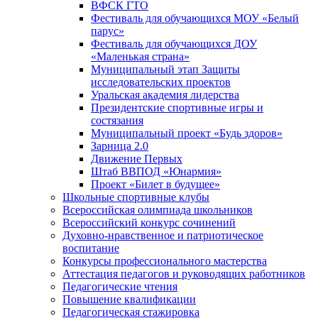
ВФСК ГТО
Фестиваль для обучающихся МОУ «Белый
парус»
Фестиваль для обучающихся ДОУ
«Маленькая страна»
Муниципальный этап Защиты
исследовательских проектов
Уральская академия лидерства
Президентские спортивные игры и
состязания
Муниципальный проект «Будь здоров»
Зарница 2.0
Движение Первых
Штаб ВВПОД «Юнармия»
Проект «Билет в будущее»
Школьные спортивные клубы
Всероссийская олимпиада школьников
Всероссийский конкурс сочинений
Духовно-нравственное и патриотическое
воспитание
Конкурсы профессионального мастерства
Аттестация педагогов и руководящих работников
Педагогические чтения
Повышение квалификации
Педагогическая стажировка