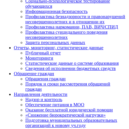
Социально-психологическое тестирование
обучающихся
Информационная безопасность
Профилактика безнадзорности и правонарушений
несовершеннолетних и в отношении их
Профилактика наркомании, ПАВ, ВИЧ/СПИД
Профилактика суицидального поведения
несовершеннолетних
Защита персональных данных
Отчеты, мониторинг, статистические данные
Публичный отчет
Мониторинги
Статистические данные о системе образования
Сведения об исполнении бюджетных средств
Обращение граждан
Обращения граждан
Порядок и сроки рассмотрения обращений
граждан
Направления деятельности
Надзор и контроль
Обеспечение питания в МОО
Оказание бесплатной юридической помощи
«Снижение бюрократической нагрузки»
Подготовка муниципальных образовательных
организаций к новому уч.году