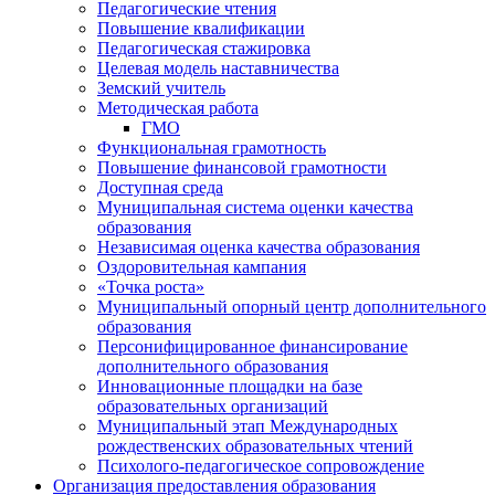
Педагогические чтения
Повышение квалификации
Педагогическая стажировка
Целевая модель наставничества
Земский учитель
Методическая работа
ГМО
Функциональная грамотность
Повышение финансовой грамотности
Доступная среда
Муниципальная система оценки качества
образования
Независимая оценка качества образования
Оздоровительная кампания
«Точка роста»
Муниципальный опорный центр дополнительного
образования
Персонифицированное финансирование
дополнительного образования
Инновационные площадки на базе
образовательных организаций
Муниципальный этап Международных
рождественских образовательных чтений
Психолого-педагогическое сопровождение
Организация предоставления образования