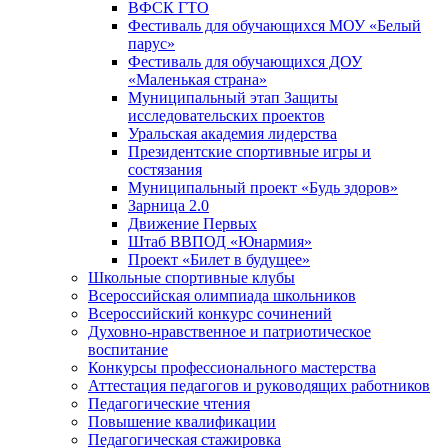
ВФСК ГТО
Фестиваль для обучающихся МОУ «Белый
парус»
Фестиваль для обучающихся ДОУ
«Маленькая страна»
Муниципальный этап Защиты
исследовательских проектов
Уральская академия лидерства
Президентские спортивные игры и
состязания
Муниципальный проект «Будь здоров»
Зарница 2.0
Движение Первых
Штаб ВВПОД «Юнармия»
Проект «Билет в будущее»
Школьные спортивные клубы
Всероссийская олимпиада школьников
Всероссийский конкурс сочинений
Духовно-нравственное и патриотическое
воспитание
Конкурсы профессионального мастерства
Аттестация педагогов и руководящих работников
Педагогические чтения
Повышение квалификации
Педагогическая стажировка