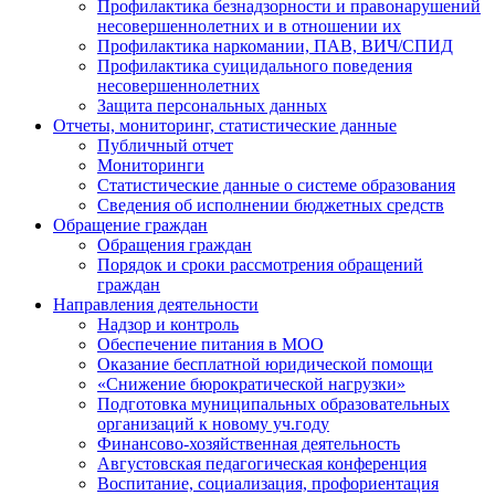
Профилактика безнадзорности и правонарушений
несовершеннолетних и в отношении их
Профилактика наркомании, ПАВ, ВИЧ/СПИД
Профилактика суицидального поведения
несовершеннолетних
Защита персональных данных
Отчеты, мониторинг, статистические данные
Публичный отчет
Мониторинги
Статистические данные о системе образования
Сведения об исполнении бюджетных средств
Обращение граждан
Обращения граждан
Порядок и сроки рассмотрения обращений
граждан
Направления деятельности
Надзор и контроль
Обеспечение питания в МОО
Оказание бесплатной юридической помощи
«Снижение бюрократической нагрузки»
Подготовка муниципальных образовательных
организаций к новому уч.году
Финансово-хозяйственная деятельность
Августовская педагогическая конференция
Воспитание, социализация, профориентация