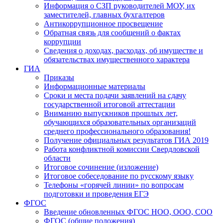
Информация о СЗП руководителей МОУ, их
заместителей, главных бухгалтеров
Антикоррупционное просвещение
Обратная связь для сообщений о фактах
коррупции
Сведения о доходах, расходах, об имуществе и
обязательствах имущественного характера
ГИА
Приказы
Информационные материалы
Сроки и места подачи заявлений на сдачу
государственной итоговой аттестации
Вниманию выпускников прошлых лет,
обучающихся образовательных организаций
среднего профессионального образования!
Получение официальных результатов ГИА 2019
Работа конфликтной комиссии Свердловской
области
Итоговое сочинение (изложение)
Итоговое собеседование по русскому языку
Телефоны «горячей линии» по вопросам
подготовки и проведения ЕГЭ
ФГОС
Введение обновленных ФГОС НОО, ООО, СОО
ФГОС (общие положения)