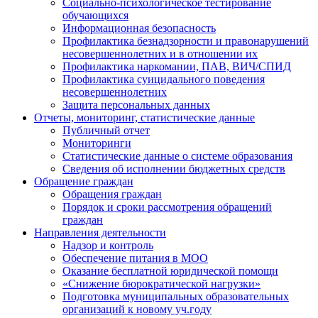
Социально-психологическое тестирование
обучающихся
Информационная безопасность
Профилактика безнадзорности и правонарушений
несовершеннолетних и в отношении их
Профилактика наркомании, ПАВ, ВИЧ/СПИД
Профилактика суицидального поведения
несовершеннолетних
Защита персональных данных
Отчеты, мониторинг, статистические данные
Публичный отчет
Мониторинги
Статистические данные о системе образования
Сведения об исполнении бюджетных средств
Обращение граждан
Обращения граждан
Порядок и сроки рассмотрения обращений
граждан
Направления деятельности
Надзор и контроль
Обеспечение питания в МОО
Оказание бесплатной юридической помощи
«Снижение бюрократической нагрузки»
Подготовка муниципальных образовательных
организаций к новому уч.году