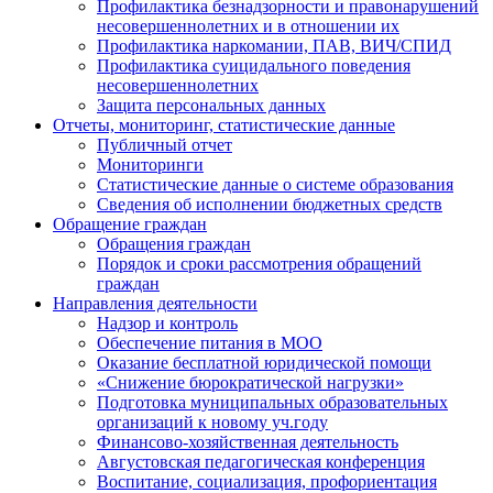
Профилактика безнадзорности и правонарушений
несовершеннолетних и в отношении их
Профилактика наркомании, ПАВ, ВИЧ/СПИД
Профилактика суицидального поведения
несовершеннолетних
Защита персональных данных
Отчеты, мониторинг, статистические данные
Публичный отчет
Мониторинги
Статистические данные о системе образования
Сведения об исполнении бюджетных средств
Обращение граждан
Обращения граждан
Порядок и сроки рассмотрения обращений
граждан
Направления деятельности
Надзор и контроль
Обеспечение питания в МОО
Оказание бесплатной юридической помощи
«Снижение бюрократической нагрузки»
Подготовка муниципальных образовательных
организаций к новому уч.году
Финансово-хозяйственная деятельность
Августовская педагогическая конференция
Воспитание, социализация, профориентация