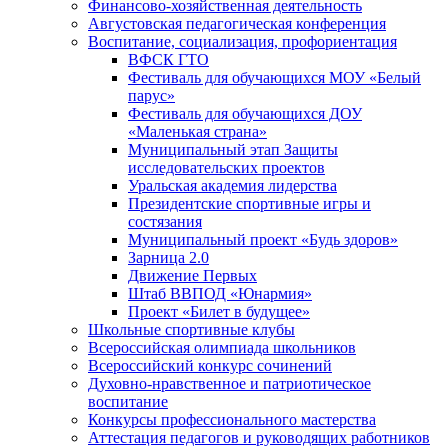
Финансово-хозяйственная деятельность
Августовская педагогическая конференция
Воспитание, социализация, профориентация
ВФСК ГТО
Фестиваль для обучающихся МОУ «Белый
парус»
Фестиваль для обучающихся ДОУ
«Маленькая страна»
Муниципальный этап Защиты
исследовательских проектов
Уральская академия лидерства
Президентские спортивные игры и
состязания
Муниципальный проект «Будь здоров»
Зарница 2.0
Движение Первых
Штаб ВВПОД «Юнармия»
Проект «Билет в будущее»
Школьные спортивные клубы
Всероссийская олимпиада школьников
Всероссийский конкурс сочинений
Духовно-нравственное и патриотическое
воспитание
Конкурсы профессионального мастерства
Аттестация педагогов и руководящих работников