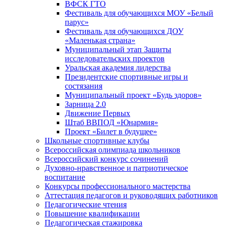
ВФСК ГТО
Фестиваль для обучающихся МОУ «Белый
парус»
Фестиваль для обучающихся ДОУ
«Маленькая страна»
Муниципальный этап Защиты
исследовательских проектов
Уральская академия лидерства
Президентские спортивные игры и
состязания
Муниципальный проект «Будь здоров»
Зарница 2.0
Движение Первых
Штаб ВВПОД «Юнармия»
Проект «Билет в будущее»
Школьные спортивные клубы
Всероссийская олимпиада школьников
Всероссийский конкурс сочинений
Духовно-нравственное и патриотическое
воспитание
Конкурсы профессионального мастерства
Аттестация педагогов и руководящих работников
Педагогические чтения
Повышение квалификации
Педагогическая стажировка