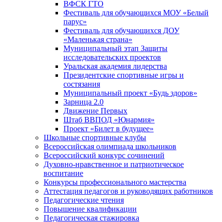
ВФСК ГТО
Фестиваль для обучающихся МОУ «Белый
парус»
Фестиваль для обучающихся ДОУ
«Маленькая страна»
Муниципальный этап Защиты
исследовательских проектов
Уральская академия лидерства
Президентские спортивные игры и
состязания
Муниципальный проект «Будь здоров»
Зарница 2.0
Движение Первых
Штаб ВВПОД «Юнармия»
Проект «Билет в будущее»
Школьные спортивные клубы
Всероссийская олимпиада школьников
Всероссийский конкурс сочинений
Духовно-нравственное и патриотическое
воспитание
Конкурсы профессионального мастерства
Аттестация педагогов и руководящих работников
Педагогические чтения
Повышение квалификации
Педагогическая стажировка