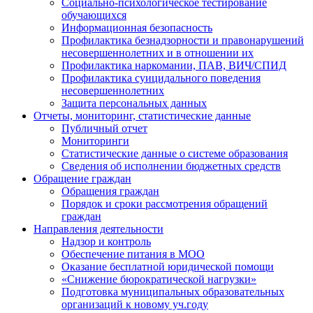
Социально-психологическое тестирование
обучающихся
Информационная безопасность
Профилактика безнадзорности и правонарушений
несовершеннолетних и в отношении их
Профилактика наркомании, ПАВ, ВИЧ/СПИД
Профилактика суицидального поведения
несовершеннолетних
Защита персональных данных
Отчеты, мониторинг, статистические данные
Публичный отчет
Мониторинги
Статистические данные о системе образования
Сведения об исполнении бюджетных средств
Обращение граждан
Обращения граждан
Порядок и сроки рассмотрения обращений
граждан
Направления деятельности
Надзор и контроль
Обеспечение питания в МОО
Оказание бесплатной юридической помощи
«Снижение бюрократической нагрузки»
Подготовка муниципальных образовательных
организаций к новому уч.году