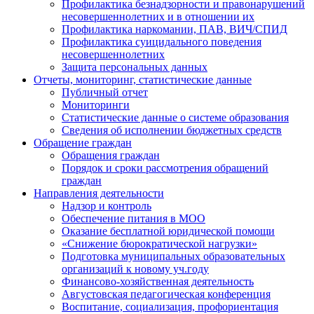
Профилактика безнадзорности и правонарушений
несовершеннолетних и в отношении их
Профилактика наркомании, ПАВ, ВИЧ/СПИД
Профилактика суицидального поведения
несовершеннолетних
Защита персональных данных
Отчеты, мониторинг, статистические данные
Публичный отчет
Мониторинги
Статистические данные о системе образования
Сведения об исполнении бюджетных средств
Обращение граждан
Обращения граждан
Порядок и сроки рассмотрения обращений
граждан
Направления деятельности
Надзор и контроль
Обеспечение питания в МОО
Оказание бесплатной юридической помощи
«Снижение бюрократической нагрузки»
Подготовка муниципальных образовательных
организаций к новому уч.году
Финансово-хозяйственная деятельность
Августовская педагогическая конференция
Воспитание, социализация, профориентация