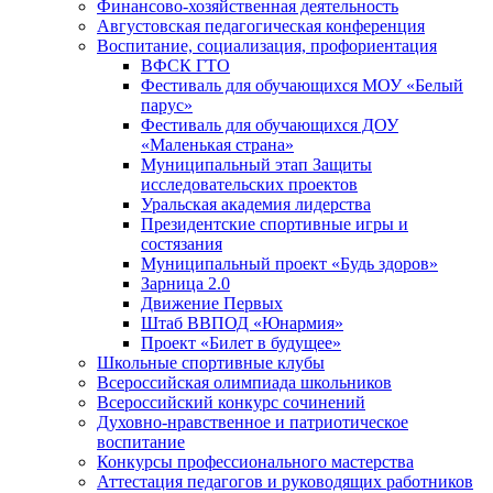
Финансово-хозяйственная деятельность
Августовская педагогическая конференция
Воспитание, социализация, профориентация
ВФСК ГТО
Фестиваль для обучающихся МОУ «Белый
парус»
Фестиваль для обучающихся ДОУ
«Маленькая страна»
Муниципальный этап Защиты
исследовательских проектов
Уральская академия лидерства
Президентские спортивные игры и
состязания
Муниципальный проект «Будь здоров»
Зарница 2.0
Движение Первых
Штаб ВВПОД «Юнармия»
Проект «Билет в будущее»
Школьные спортивные клубы
Всероссийская олимпиада школьников
Всероссийский конкурс сочинений
Духовно-нравственное и патриотическое
воспитание
Конкурсы профессионального мастерства
Аттестация педагогов и руководящих работников