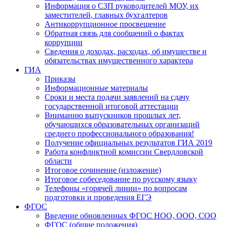
Информация о СЗП руководителей МОУ, их
заместителей, главных бухгалтеров
Антикоррупционное просвещение
Обратная связь для сообщений о фактах
коррупции
Сведения о доходах, расходах, об имуществе и
обязательствах имущественного характера
ГИА
Приказы
Информационные материалы
Сроки и места подачи заявлений на сдачу
государственной итоговой аттестации
Вниманию выпускников прошлых лет,
обучающихся образовательных организаций
среднего профессионального образования!
Получение официальных результатов ГИА 2019
Работа конфликтной комиссии Свердловской
области
Итоговое сочинение (изложение)
Итоговое собеседование по русскому языку
Телефоны «горячей линии» по вопросам
подготовки и проведения ЕГЭ
ФГОС
Введение обновленных ФГОС НОО, ООО, СОО
ФГОС (общие положения)