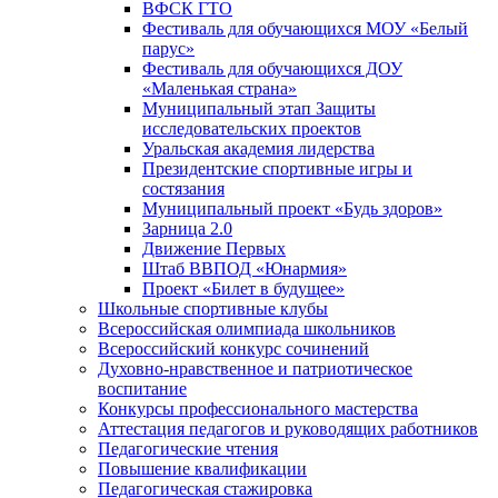
ВФСК ГТО
Фестиваль для обучающихся МОУ «Белый
парус»
Фестиваль для обучающихся ДОУ
«Маленькая страна»
Муниципальный этап Защиты
исследовательских проектов
Уральская академия лидерства
Президентские спортивные игры и
состязания
Муниципальный проект «Будь здоров»
Зарница 2.0
Движение Первых
Штаб ВВПОД «Юнармия»
Проект «Билет в будущее»
Школьные спортивные клубы
Всероссийская олимпиада школьников
Всероссийский конкурс сочинений
Духовно-нравственное и патриотическое
воспитание
Конкурсы профессионального мастерства
Аттестация педагогов и руководящих работников
Педагогические чтения
Повышение квалификации
Педагогическая стажировка