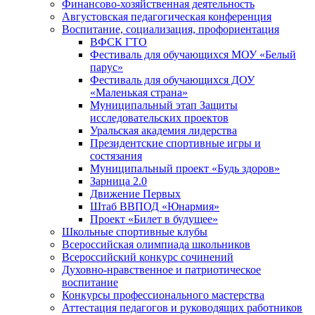
Финансово-хозяйственная деятельность
Августовская педагогическая конференция
Воспитание, социализация, профориентация
ВФСК ГТО
Фестиваль для обучающихся МОУ «Белый
парус»
Фестиваль для обучающихся ДОУ
«Маленькая страна»
Муниципальный этап Защиты
исследовательских проектов
Уральская академия лидерства
Президентские спортивные игры и
состязания
Муниципальный проект «Будь здоров»
Зарница 2.0
Движение Первых
Штаб ВВПОД «Юнармия»
Проект «Билет в будущее»
Школьные спортивные клубы
Всероссийская олимпиада школьников
Всероссийский конкурс сочинений
Духовно-нравственное и патриотическое
воспитание
Конкурсы профессионального мастерства
Аттестация педагогов и руководящих работников