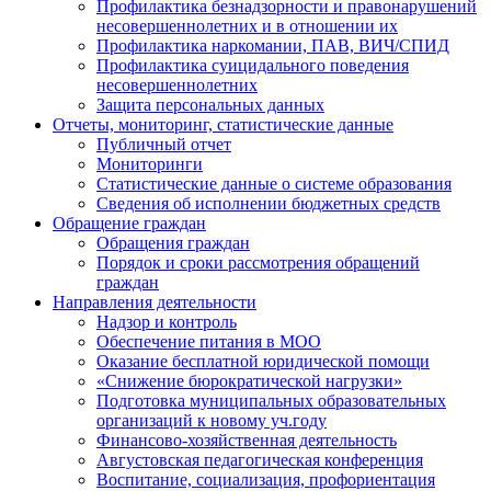
Профилактика безнадзорности и правонарушений
несовершеннолетних и в отношении их
Профилактика наркомании, ПАВ, ВИЧ/СПИД
Профилактика суицидального поведения
несовершеннолетних
Защита персональных данных
Отчеты, мониторинг, статистические данные
Публичный отчет
Мониторинги
Статистические данные о системе образования
Сведения об исполнении бюджетных средств
Обращение граждан
Обращения граждан
Порядок и сроки рассмотрения обращений
граждан
Направления деятельности
Надзор и контроль
Обеспечение питания в МОО
Оказание бесплатной юридической помощи
«Снижение бюрократической нагрузки»
Подготовка муниципальных образовательных
организаций к новому уч.году
Финансово-хозяйственная деятельность
Августовская педагогическая конференция
Воспитание, социализация, профориентация