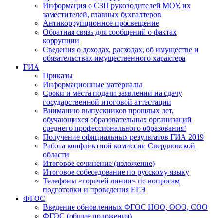
Информация о СЗП руководителей МОУ, их
заместителей, главных бухгалтеров
Антикоррупционное просвещение
Обратная связь для сообщений о фактах
коррупции
Сведения о доходах, расходах, об имуществе и
обязательствах имущественного характера
ГИА
Приказы
Информационные материалы
Сроки и места подачи заявлений на сдачу
государственной итоговой аттестации
Вниманию выпускников прошлых лет,
обучающихся образовательных организаций
среднего профессионального образования!
Получение официальных результатов ГИА 2019
Работа конфликтной комиссии Свердловской
области
Итоговое сочинение (изложение)
Итоговое собеседование по русскому языку
Телефоны «горячей линии» по вопросам
подготовки и проведения ЕГЭ
ФГОС
Введение обновленных ФГОС НОО, ООО, СОО
ФГОС (общие положения)