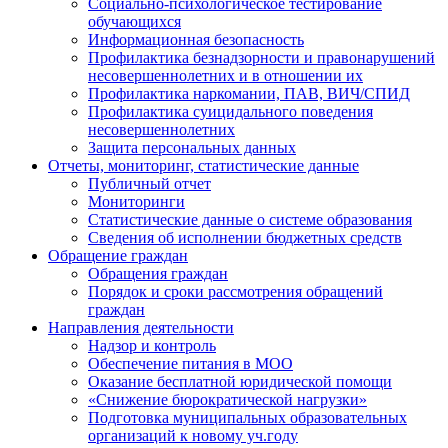
Социально-психологическое тестирование
обучающихся
Информационная безопасность
Профилактика безнадзорности и правонарушений
несовершеннолетних и в отношении их
Профилактика наркомании, ПАВ, ВИЧ/СПИД
Профилактика суицидального поведения
несовершеннолетних
Защита персональных данных
Отчеты, мониторинг, статистические данные
Публичный отчет
Мониторинги
Статистические данные о системе образования
Сведения об исполнении бюджетных средств
Обращение граждан
Обращения граждан
Порядок и сроки рассмотрения обращений
граждан
Направления деятельности
Надзор и контроль
Обеспечение питания в МОО
Оказание бесплатной юридической помощи
«Снижение бюрократической нагрузки»
Подготовка муниципальных образовательных
организаций к новому уч.году