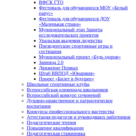
ВФСК ГТО
Фестиваль для обучающихся МОУ «Белый
парус»
Фестиваль для обучающихся ДОУ
«Маленькая страна»
Муниципальный этап Защиты
исследовательских проектов
Уральская академия лидерства
Президентские спортивные игры и
состязания
Муниципальный проект «Будь здоров»
Зарница 2.0
Движение Первых
Штаб ВВПОД «Юнармия»
Проект «Билет в будущее»
Школьные спортивные клубы
Всероссийская олимпиада школьников
Всероссийский конкурс сочинений
Духовно-нравственное и патриотическое
воспитание
Конкурсы профессионального мастерства
Аттестация педагогов и руководящих работников
Педагогические чтения
Повышение квалификации
Педагогическая стажировка