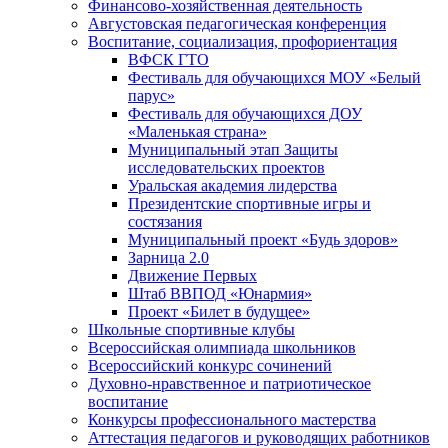
Финансово-хозяйственная деятельность
Августовская педагогическая конференция
Воспитание, социализация, профориентация
ВФСК ГТО
Фестиваль для обучающихся МОУ «Белый
парус»
Фестиваль для обучающихся ДОУ
«Маленькая страна»
Муниципальный этап Защиты
исследовательских проектов
Уральская академия лидерства
Президентские спортивные игры и
состязания
Муниципальный проект «Будь здоров»
Зарница 2.0
Движение Первых
Штаб ВВПОД «Юнармия»
Проект «Билет в будущее»
Школьные спортивные клубы
Всероссийская олимпиада школьников
Всероссийский конкурс сочинений
Духовно-нравственное и патриотическое
воспитание
Конкурсы профессионального мастерства
Аттестация педагогов и руководящих работников