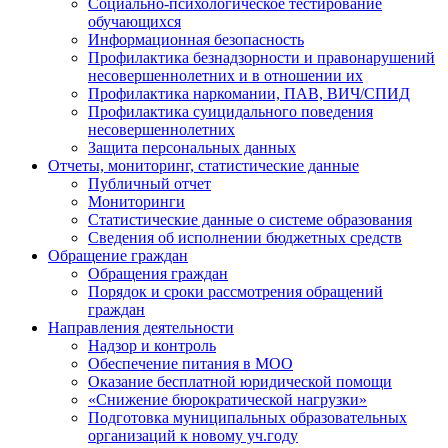
Социально-психологическое тестирование
обучающихся
Информационная безопасность
Профилактика безнадзорности и правонарушений
несовершеннолетних и в отношении их
Профилактика наркомании, ПАВ, ВИЧ/СПИД
Профилактика суицидального поведения
несовершеннолетних
Защита персональных данных
Отчеты, мониторинг, статистические данные
Публичный отчет
Мониторинги
Статистические данные о системе образования
Сведения об исполнении бюджетных средств
Обращение граждан
Обращения граждан
Порядок и сроки рассмотрения обращений
граждан
Направления деятельности
Надзор и контроль
Обеспечение питания в МОО
Оказание бесплатной юридической помощи
«Снижение бюрократической нагрузки»
Подготовка муниципальных образовательных
организаций к новому уч.году