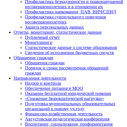
Профилактика безнадзорности и правонарушений
несовершеннолетних и в отношении их
Профилактика наркомании, ПАВ, ВИЧ/СПИД
Профилактика суицидального поведения
несовершеннолетних
Защита персональных данных
Отчеты, мониторинг, статистические данные
Публичный отчет
Мониторинги
Статистические данные о системе образования
Сведения об исполнении бюджетных средств
Обращение граждан
Обращения граждан
Порядок и сроки рассмотрения обращений
граждан
Направления деятельности
Надзор и контроль
Обеспечение питания в МОО
Оказание бесплатной юридической помощи
«Снижение бюрократической нагрузки»
Подготовка муниципальных образовательных
организаций к новому уч.году
Финансово-хозяйственная деятельность
Августовская педагогическая конференция
Воспитание, социализация, профориентация