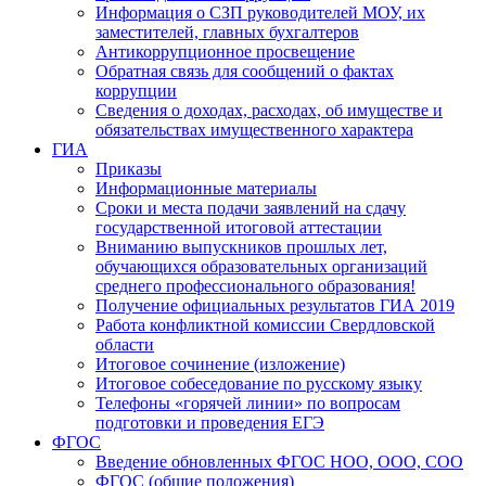
Информация о СЗП руководителей МОУ, их
заместителей, главных бухгалтеров
Антикоррупционное просвещение
Обратная связь для сообщений о фактах
коррупции
Сведения о доходах, расходах, об имуществе и
обязательствах имущественного характера
ГИА
Приказы
Информационные материалы
Сроки и места подачи заявлений на сдачу
государственной итоговой аттестации
Вниманию выпускников прошлых лет,
обучающихся образовательных организаций
среднего профессионального образования!
Получение официальных результатов ГИА 2019
Работа конфликтной комиссии Свердловской
области
Итоговое сочинение (изложение)
Итоговое собеседование по русскому языку
Телефоны «горячей линии» по вопросам
подготовки и проведения ЕГЭ
ФГОС
Введение обновленных ФГОС НОО, ООО, СОО
ФГОС (общие положения)