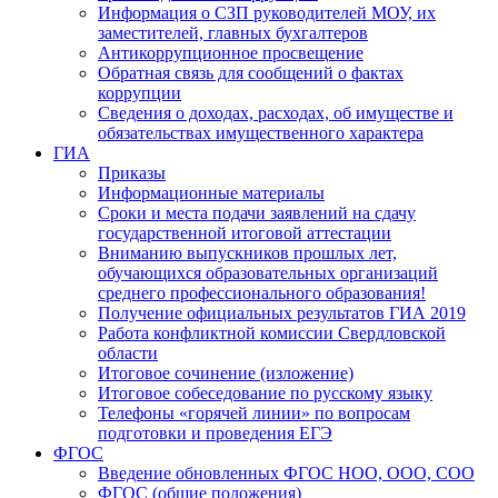
Информация о СЗП руководителей МОУ, их
заместителей, главных бухгалтеров
Антикоррупционное просвещение
Обратная связь для сообщений о фактах
коррупции
Сведения о доходах, расходах, об имуществе и
обязательствах имущественного характера
ГИА
Приказы
Информационные материалы
Сроки и места подачи заявлений на сдачу
государственной итоговой аттестации
Вниманию выпускников прошлых лет,
обучающихся образовательных организаций
среднего профессионального образования!
Получение официальных результатов ГИА 2019
Работа конфликтной комиссии Свердловской
области
Итоговое сочинение (изложение)
Итоговое собеседование по русскому языку
Телефоны «горячей линии» по вопросам
подготовки и проведения ЕГЭ
ФГОС
Введение обновленных ФГОС НОО, ООО, СОО
ФГОС (общие положения)