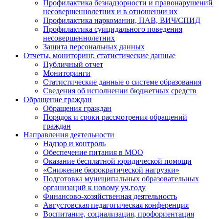
Профилактика безнадзорности и правонарушений
несовершеннолетних и в отношении их
Профилактика наркомании, ПАВ, ВИЧ/СПИД
Профилактика суицидального поведения
несовершеннолетних
Защита персональных данных
Отчеты, мониторинг, статистические данные
Публичный отчет
Мониторинги
Статистические данные о системе образования
Сведения об исполнении бюджетных средств
Обращение граждан
Обращения граждан
Порядок и сроки рассмотрения обращений
граждан
Направления деятельности
Надзор и контроль
Обеспечение питания в МОО
Оказание бесплатной юридической помощи
«Снижение бюрократической нагрузки»
Подготовка муниципальных образовательных
организаций к новому уч.году
Финансово-хозяйственная деятельность
Августовская педагогическая конференция
Воспитание, социализация, профориентация