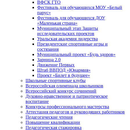
ВФСК ГТО
Фестиваль для обучающихся МОУ «Белый
парус»
Фестиваль для обучающихся ДОУ
«Маленькая страна»
Муниципальный этап Защиты
исследовательских проектов
Уральская академия лидерства
Президентские спортивные игры и
состязания
Муниципальный проект «Будь здоров»
Зарница 2.0
Движение Первых
Штаб ВВПОД «Юнармия»
Проект «Билет в будущее»
Школьные спортивные клубы
Всероссийская олимпиада школьников
Всероссийский конкурс сочинений
Духовно-нравственное и патриотическое
воспитание
Конкурсы профессионального мастерства
Аттестация педагогов и руководящих работников
Педагогические чтения
Повышение квалификации
Педагогическая стажировка