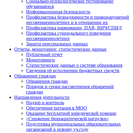
Социально-психологическое тестирование
обучающихся
Информационная безопасность
Профилактика безнадзорности и правонарушений
несовершеннолетних и в отношении их
Профилактика наркомании, ПАВ, ВИЧ/СПИД
Профилактика суицидального поведения
несовершеннолетних
Защита персональных данных
Отчеты, мониторинг, статистические данные
Публичный отчет
Мониторинги
Статистические данные о системе образования
Сведения об исполнении бюджетных средств
Обращение граждан
Обращения граждан
Порядок и сроки рассмотрения обращений
граждан
Направления деятельности
Надзор и контроль
Обеспечение питания в МОО
Оказание бесплатной юридической помощи
«Снижение бюрократической нагрузки»
Подготовка муниципальных образовательных
организаций к новому уч.году