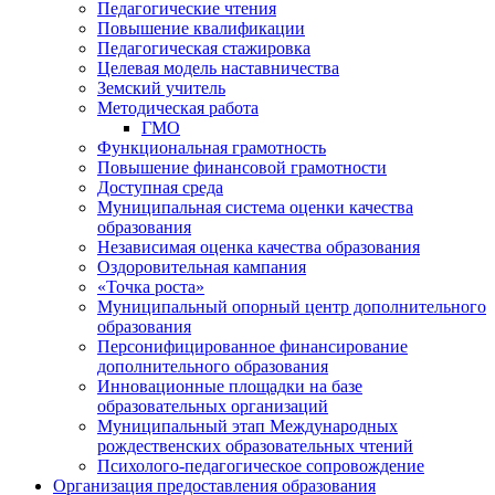
Педагогические чтения
Повышение квалификации
Педагогическая стажировка
Целевая модель наставничества
Земский учитель
Методическая работа
ГМО
Функциональная грамотность
Повышение финансовой грамотности
Доступная среда
Муниципальная система оценки качества
образования
Независимая оценка качества образования
Оздоровительная кампания
«Точка роста»
Муниципальный опорный центр дополнительного
образования
Персонифицированное финансирование
дополнительного образования
Инновационные площадки на базе
образовательных организаций
Муниципальный этап Международных
рождественских образовательных чтений
Психолого-педагогическое сопровождение
Организация предоставления образования