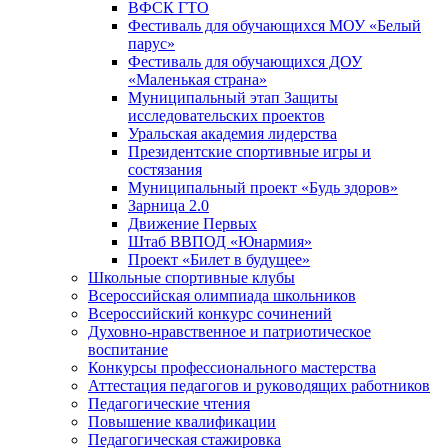
ВФСК ГТО
Фестиваль для обучающихся МОУ «Белый
парус»
Фестиваль для обучающихся ДОУ
«Маленькая страна»
Муниципальный этап Защиты
исследовательских проектов
Уральская академия лидерства
Президентские спортивные игры и
состязания
Муниципальный проект «Будь здоров»
Зарница 2.0
Движение Первых
Штаб ВВПОД «Юнармия»
Проект «Билет в будущее»
Школьные спортивные клубы
Всероссийская олимпиада школьников
Всероссийский конкурс сочинений
Духовно-нравственное и патриотическое
воспитание
Конкурсы профессионального мастерства
Аттестация педагогов и руководящих работников
Педагогические чтения
Повышение квалификации
Педагогическая стажировка