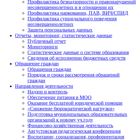
Профилактика безнадзорности и правонарушений
несовершеннолетних и в отношении их
Профилактика наркомании, ПАВ, ВИЧ/СПИД
Профилактика суицидального поведения
несовершеннолетних
Защита персональных данных
Отчеты, мониторинг, статистические данные
Публичный отчет
Мониторинги
Статистические данные о системе образования
Сведения об исполнении бюджетных средств
Обращение граждан
Обращения граждан
Порядок и сроки рассмотрения обращений
граждан
Направления деятельности
Надзор и контроль
Обеспечение питания в МОО
Оказание бесплатной юридической помощи
«Снижение бюрократической нагрузки»
Подготовка муниципальных образовательных
организаций к новому уч.году
Финансово-хозяйственная деятельность
Августовская педагогическая конференция
Воспитание, социализация, профориентация