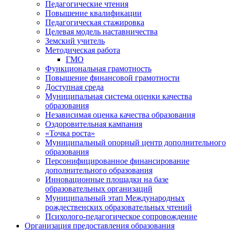
Педагогические чтения
Повышение квалификации
Педагогическая стажировка
Целевая модель наставничества
Земский учитель
Методическая работа
ГМО
Функциональная грамотность
Повышение финансовой грамотности
Доступная среда
Муниципальная система оценки качества
образования
Независимая оценка качества образования
Оздоровительная кампания
«Точка роста»
Муниципальный опорный центр дополнительного
образования
Персонифицированное финансирование
дополнительного образования
Инновационные площадки на базе
образовательных организаций
Муниципальный этап Международных
рождественских образовательных чтений
Психолого-педагогическое сопровождение
Организация предоставления образования