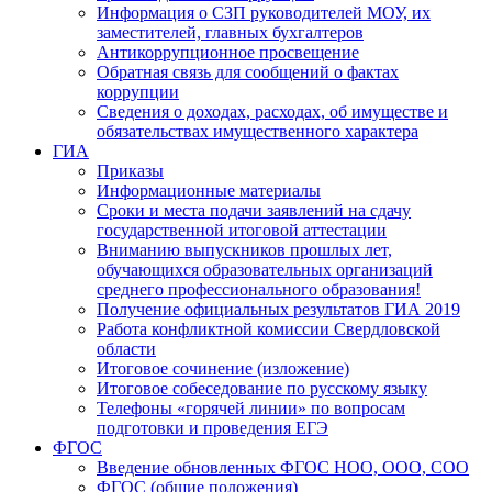
Информация о СЗП руководителей МОУ, их
заместителей, главных бухгалтеров
Антикоррупционное просвещение
Обратная связь для сообщений о фактах
коррупции
Сведения о доходах, расходах, об имуществе и
обязательствах имущественного характера
ГИА
Приказы
Информационные материалы
Сроки и места подачи заявлений на сдачу
государственной итоговой аттестации
Вниманию выпускников прошлых лет,
обучающихся образовательных организаций
среднего профессионального образования!
Получение официальных результатов ГИА 2019
Работа конфликтной комиссии Свердловской
области
Итоговое сочинение (изложение)
Итоговое собеседование по русскому языку
Телефоны «горячей линии» по вопросам
подготовки и проведения ЕГЭ
ФГОС
Введение обновленных ФГОС НОО, ООО, СОО
ФГОС (общие положения)