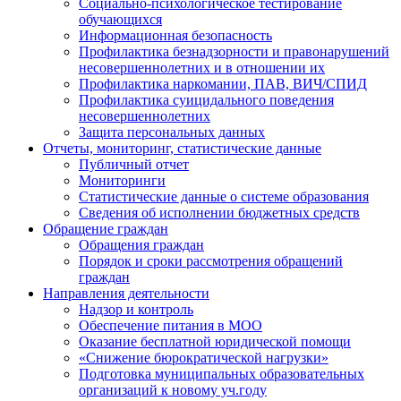
Социально-психологическое тестирование
обучающихся
Информационная безопасность
Профилактика безнадзорности и правонарушений
несовершеннолетних и в отношении их
Профилактика наркомании, ПАВ, ВИЧ/СПИД
Профилактика суицидального поведения
несовершеннолетних
Защита персональных данных
Отчеты, мониторинг, статистические данные
Публичный отчет
Мониторинги
Статистические данные о системе образования
Сведения об исполнении бюджетных средств
Обращение граждан
Обращения граждан
Порядок и сроки рассмотрения обращений
граждан
Направления деятельности
Надзор и контроль
Обеспечение питания в МОО
Оказание бесплатной юридической помощи
«Снижение бюрократической нагрузки»
Подготовка муниципальных образовательных
организаций к новому уч.году