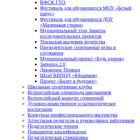
ВФСК ГТО
Фестиваль для обучающихся МОУ «Белый
парус»
Фестиваль для обучающихся ДОУ
«Маленькая страна»
Муниципальный этап Защиты
исследовательских проектов
Уральская академия лидерства
Президентские спортивные игры и
состязания
Муниципальный проект «Будь здоров»
Зарница 2.0
Движение Первых
Штаб ВВПОД «Юнармия»
Проект «Билет в будущее»
Школьные спортивные клубы
Всероссийская олимпиада школьников
Всероссийский конкурс сочинений
Духовно-нравственное и патриотическое
воспитание
Конкурсы профессионального мастерства
Аттестация педагогов и руководящих работников
Педагогические чтения
Повышение квалификации
Педагогическая стажировка