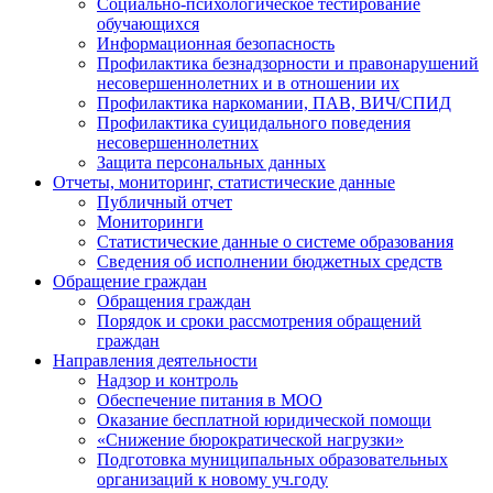
Социально-психологическое тестирование
обучающихся
Информационная безопасность
Профилактика безнадзорности и правонарушений
несовершеннолетних и в отношении их
Профилактика наркомании, ПАВ, ВИЧ/СПИД
Профилактика суицидального поведения
несовершеннолетних
Защита персональных данных
Отчеты, мониторинг, статистические данные
Публичный отчет
Мониторинги
Статистические данные о системе образования
Сведения об исполнении бюджетных средств
Обращение граждан
Обращения граждан
Порядок и сроки рассмотрения обращений
граждан
Направления деятельности
Надзор и контроль
Обеспечение питания в МОО
Оказание бесплатной юридической помощи
«Снижение бюрократической нагрузки»
Подготовка муниципальных образовательных
организаций к новому уч.году