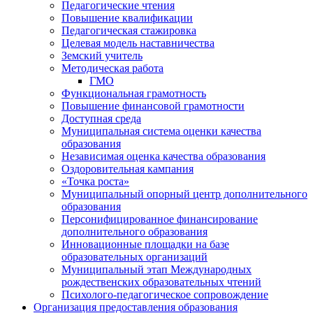
Педагогические чтения
Повышение квалификации
Педагогическая стажировка
Целевая модель наставничества
Земский учитель
Методическая работа
ГМО
Функциональная грамотность
Повышение финансовой грамотности
Доступная среда
Муниципальная система оценки качества
образования
Независимая оценка качества образования
Оздоровительная кампания
«Точка роста»
Муниципальный опорный центр дополнительного
образования
Персонифицированное финансирование
дополнительного образования
Инновационные площадки на базе
образовательных организаций
Муниципальный этап Международных
рождественских образовательных чтений
Психолого-педагогическое сопровождение
Организация предоставления образования