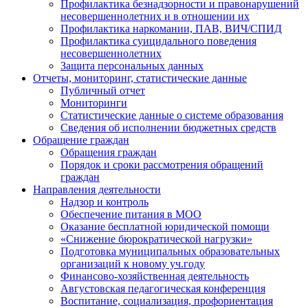
Профилактика безнадзорности и правонарушений
несовершеннолетних и в отношении их
Профилактика наркомании, ПАВ, ВИЧ/СПИД
Профилактика суицидального поведения
несовершеннолетних
Защита персональных данных
Отчеты, мониторинг, статистические данные
Публичный отчет
Мониторинги
Статистические данные о системе образования
Сведения об исполнении бюджетных средств
Обращение граждан
Обращения граждан
Порядок и сроки рассмотрения обращений
граждан
Направления деятельности
Надзор и контроль
Обеспечение питания в МОО
Оказание бесплатной юридической помощи
«Снижение бюрократической нагрузки»
Подготовка муниципальных образовательных
организаций к новому уч.году
Финансово-хозяйственная деятельность
Августовская педагогическая конференция
Воспитание, социализация, профориентация