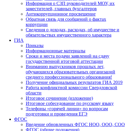
Информация о СЗП руководителей МОУ, их
заместителей, главных бухгалтеров
Антикоррупционное просвещение
Обратная связь для сообщений о фактах
коррупции
Сведения о доходах, расходах, об имуществе и
обязательствах имущественного характера
ГИА
Приказы
Информационные материалы
Сроки и места подачи заявлений на сдачу
государственной итоговой аттестации
Вниманию выпускников прошлых лет,
обучающихся образовательных организаций
среднего профессионального образования!
Получение официальных результатов ГИА 2019
Работа конфликтной комиссии Свердловской
области
Итоговое сочинение (изложение)
Итоговое собеседование по русскому языку
Телефоны «горячей линии» по вопросам
подготовки и проведения ЕГЭ
ФГОС
Введение обновленных ФГОС НОО, ООО, СОО
ФГОС (общие положения)