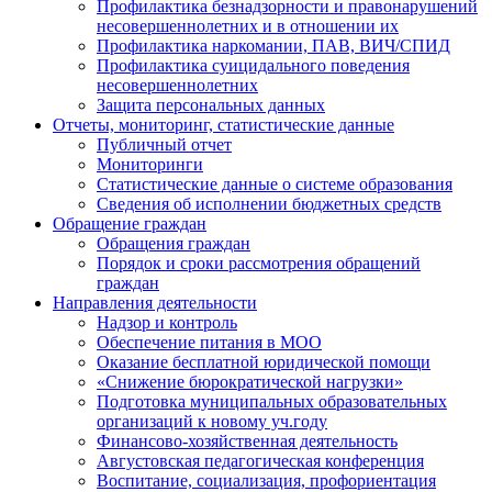
Профилактика безнадзорности и правонарушений
несовершеннолетних и в отношении их
Профилактика наркомании, ПАВ, ВИЧ/СПИД
Профилактика суицидального поведения
несовершеннолетних
Защита персональных данных
Отчеты, мониторинг, статистические данные
Публичный отчет
Мониторинги
Статистические данные о системе образования
Сведения об исполнении бюджетных средств
Обращение граждан
Обращения граждан
Порядок и сроки рассмотрения обращений
граждан
Направления деятельности
Надзор и контроль
Обеспечение питания в МОО
Оказание бесплатной юридической помощи
«Снижение бюрократической нагрузки»
Подготовка муниципальных образовательных
организаций к новому уч.году
Финансово-хозяйственная деятельность
Августовская педагогическая конференция
Воспитание, социализация, профориентация