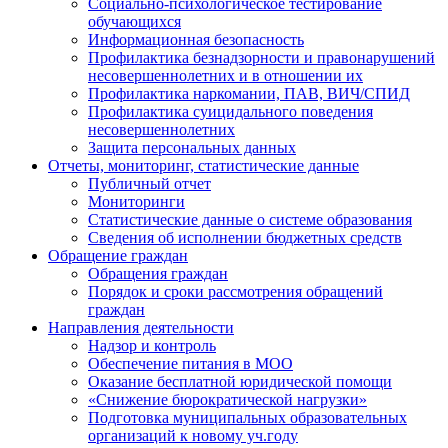
Социально-психологическое тестирование
обучающихся
Информационная безопасность
Профилактика безнадзорности и правонарушений
несовершеннолетних и в отношении их
Профилактика наркомании, ПАВ, ВИЧ/СПИД
Профилактика суицидального поведения
несовершеннолетних
Защита персональных данных
Отчеты, мониторинг, статистические данные
Публичный отчет
Мониторинги
Статистические данные о системе образования
Сведения об исполнении бюджетных средств
Обращение граждан
Обращения граждан
Порядок и сроки рассмотрения обращений
граждан
Направления деятельности
Надзор и контроль
Обеспечение питания в МОО
Оказание бесплатной юридической помощи
«Снижение бюрократической нагрузки»
Подготовка муниципальных образовательных
организаций к новому уч.году