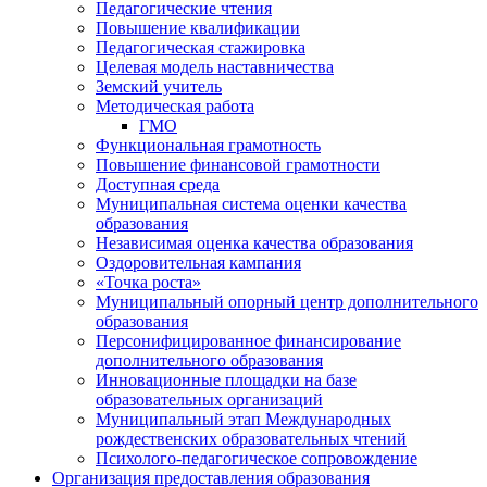
Педагогические чтения
Повышение квалификации
Педагогическая стажировка
Целевая модель наставничества
Земский учитель
Методическая работа
ГМО
Функциональная грамотность
Повышение финансовой грамотности
Доступная среда
Муниципальная система оценки качества
образования
Независимая оценка качества образования
Оздоровительная кампания
«Точка роста»
Муниципальный опорный центр дополнительного
образования
Персонифицированное финансирование
дополнительного образования
Инновационные площадки на базе
образовательных организаций
Муниципальный этап Международных
рождественских образовательных чтений
Психолого-педагогическое сопровождение
Организация предоставления образования