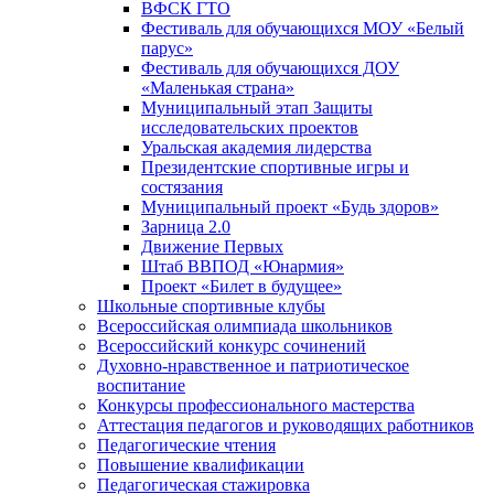
ВФСК ГТО
Фестиваль для обучающихся МОУ «Белый
парус»
Фестиваль для обучающихся ДОУ
«Маленькая страна»
Муниципальный этап Защиты
исследовательских проектов
Уральская академия лидерства
Президентские спортивные игры и
состязания
Муниципальный проект «Будь здоров»
Зарница 2.0
Движение Первых
Штаб ВВПОД «Юнармия»
Проект «Билет в будущее»
Школьные спортивные клубы
Всероссийская олимпиада школьников
Всероссийский конкурс сочинений
Духовно-нравственное и патриотическое
воспитание
Конкурсы профессионального мастерства
Аттестация педагогов и руководящих работников
Педагогические чтения
Повышение квалификации
Педагогическая стажировка