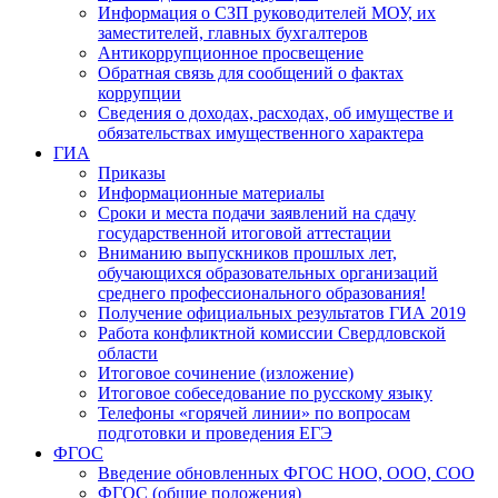
Информация о СЗП руководителей МОУ, их
заместителей, главных бухгалтеров
Антикоррупционное просвещение
Обратная связь для сообщений о фактах
коррупции
Сведения о доходах, расходах, об имуществе и
обязательствах имущественного характера
ГИА
Приказы
Информационные материалы
Сроки и места подачи заявлений на сдачу
государственной итоговой аттестации
Вниманию выпускников прошлых лет,
обучающихся образовательных организаций
среднего профессионального образования!
Получение официальных результатов ГИА 2019
Работа конфликтной комиссии Свердловской
области
Итоговое сочинение (изложение)
Итоговое собеседование по русскому языку
Телефоны «горячей линии» по вопросам
подготовки и проведения ЕГЭ
ФГОС
Введение обновленных ФГОС НОО, ООО, СОО
ФГОС (общие положения)