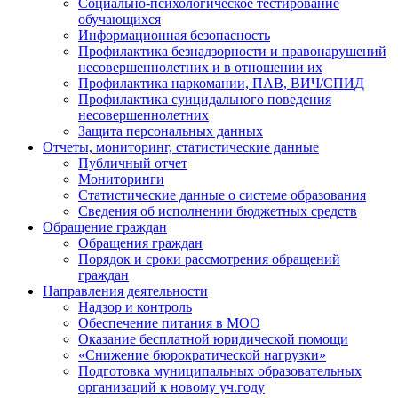
Социально-психологическое тестирование
обучающихся
Информационная безопасность
Профилактика безнадзорности и правонарушений
несовершеннолетних и в отношении их
Профилактика наркомании, ПАВ, ВИЧ/СПИД
Профилактика суицидального поведения
несовершеннолетних
Защита персональных данных
Отчеты, мониторинг, статистические данные
Публичный отчет
Мониторинги
Статистические данные о системе образования
Сведения об исполнении бюджетных средств
Обращение граждан
Обращения граждан
Порядок и сроки рассмотрения обращений
граждан
Направления деятельности
Надзор и контроль
Обеспечение питания в МОО
Оказание бесплатной юридической помощи
«Снижение бюрократической нагрузки»
Подготовка муниципальных образовательных
организаций к новому уч.году