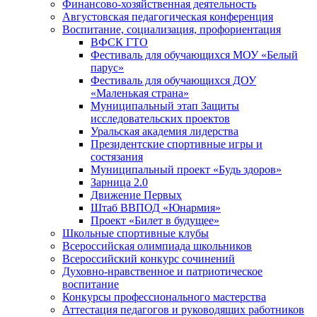
Финансово-хозяйственная деятельность
Августовская педагогическая конференция
Воспитание, социализация, профориентация
ВФСК ГТО
Фестиваль для обучающихся МОУ «Белый
парус»
Фестиваль для обучающихся ДОУ
«Маленькая страна»
Муниципальный этап Защиты
исследовательских проектов
Уральская академия лидерства
Президентские спортивные игры и
состязания
Муниципальный проект «Будь здоров»
Зарница 2.0
Движение Первых
Штаб ВВПОД «Юнармия»
Проект «Билет в будущее»
Школьные спортивные клубы
Всероссийская олимпиада школьников
Всероссийский конкурс сочинений
Духовно-нравственное и патриотическое
воспитание
Конкурсы профессионального мастерства
Аттестация педагогов и руководящих работников