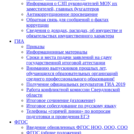
Информация о СЗП руководителей МОУ, их
заместителей, главных бухгалтеров
Антикоррупционное просвещение
Обратная связь для сообщений о фактах
коррупции
Сведения о доходах, расходах, об имуществе и
обязательствах имущественного характера
ГИА
Приказы
Информационные материалы
Сроки и места подачи заявлений на сдачу
государственной итоговой аттестации
Вниманию выпускников прошлых лет,
обучающихся образовательных организаций
среднего профессионального образования!
Получение официальных результатов ГИА 2019
Работа конфликтной комиссии Свердловской
области
Итоговое сочинение (изложение)
Итоговое собеседование по русскому языку
Телефоны «горячей линии» по вопросам
подготовки и проведения ЕГЭ
ФГОС
Введение обновленных ФГОС НОО, ООО, СОО
ФГОС (общие положения)