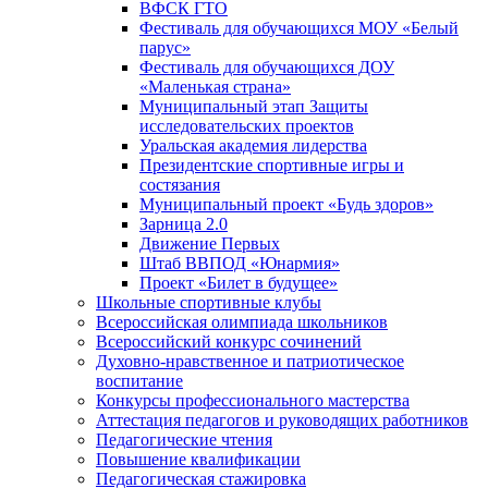
ВФСК ГТО
Фестиваль для обучающихся МОУ «Белый
парус»
Фестиваль для обучающихся ДОУ
«Маленькая страна»
Муниципальный этап Защиты
исследовательских проектов
Уральская академия лидерства
Президентские спортивные игры и
состязания
Муниципальный проект «Будь здоров»
Зарница 2.0
Движение Первых
Штаб ВВПОД «Юнармия»
Проект «Билет в будущее»
Школьные спортивные клубы
Всероссийская олимпиада школьников
Всероссийский конкурс сочинений
Духовно-нравственное и патриотическое
воспитание
Конкурсы профессионального мастерства
Аттестация педагогов и руководящих работников
Педагогические чтения
Повышение квалификации
Педагогическая стажировка