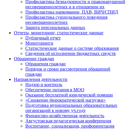
Профилактика безнадзорности и правонарушений
несовершеннолетних и в отношении их
Профилактика наркомании, ПАВ, ВИЧ/СПИД
Профилактика суицидального поведения
несовершеннолетних
Защита персональных данных
Отчеты, мониторинг, статистические данные
Публичный отчет
Мониторинги
Статистические данные о системе образования
Сведения об исполнении бюджетных средств
Обращение граждан
Обращения граждан
Порядок и сроки рассмотрения обращений
граждан
Направления деятельности
Надзор и контроль
Обеспечение питания в МОО
Оказание бесплатной юридической помощи
«Снижение бюрократической нагрузки»
Подготовка муниципальных образовательных
организаций к новому уч.году
Финансово-хозяйственная деятельность
Августовская педагогическая конференция
Воспитание, социализация, профориентация