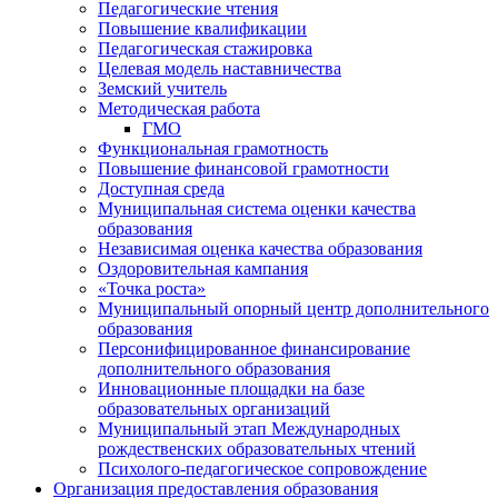
Педагогические чтения
Повышение квалификации
Педагогическая стажировка
Целевая модель наставничества
Земский учитель
Методическая работа
ГМО
Функциональная грамотность
Повышение финансовой грамотности
Доступная среда
Муниципальная система оценки качества
образования
Независимая оценка качества образования
Оздоровительная кампания
«Точка роста»
Муниципальный опорный центр дополнительного
образования
Персонифицированное финансирование
дополнительного образования
Инновационные площадки на базе
образовательных организаций
Муниципальный этап Международных
рождественских образовательных чтений
Психолого-педагогическое сопровождение
Организация предоставления образования