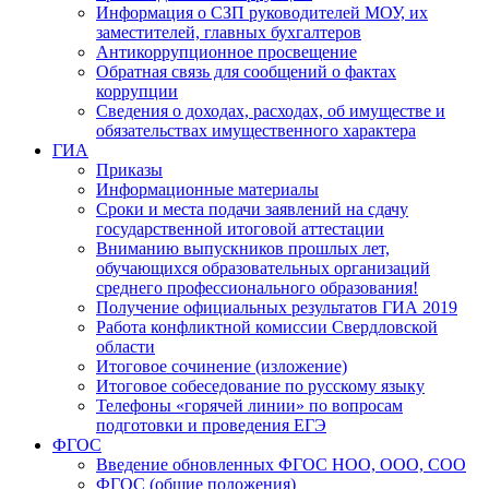
Информация о СЗП руководителей МОУ, их
заместителей, главных бухгалтеров
Антикоррупционное просвещение
Обратная связь для сообщений о фактах
коррупции
Сведения о доходах, расходах, об имуществе и
обязательствах имущественного характера
ГИА
Приказы
Информационные материалы
Сроки и места подачи заявлений на сдачу
государственной итоговой аттестации
Вниманию выпускников прошлых лет,
обучающихся образовательных организаций
среднего профессионального образования!
Получение официальных результатов ГИА 2019
Работа конфликтной комиссии Свердловской
области
Итоговое сочинение (изложение)
Итоговое собеседование по русскому языку
Телефоны «горячей линии» по вопросам
подготовки и проведения ЕГЭ
ФГОС
Введение обновленных ФГОС НОО, ООО, СОО
ФГОС (общие положения)