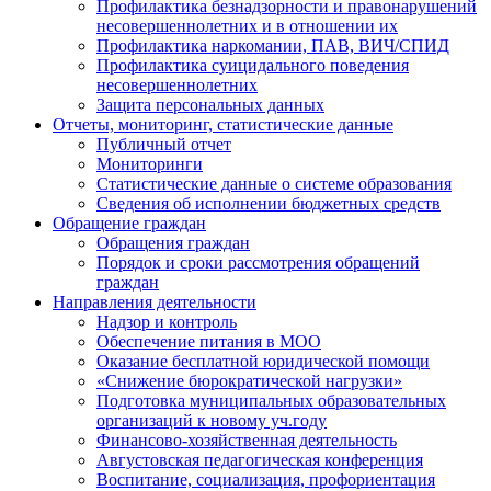
Профилактика безнадзорности и правонарушений
несовершеннолетних и в отношении их
Профилактика наркомании, ПАВ, ВИЧ/СПИД
Профилактика суицидального поведения
несовершеннолетних
Защита персональных данных
Отчеты, мониторинг, статистические данные
Публичный отчет
Мониторинги
Статистические данные о системе образования
Сведения об исполнении бюджетных средств
Обращение граждан
Обращения граждан
Порядок и сроки рассмотрения обращений
граждан
Направления деятельности
Надзор и контроль
Обеспечение питания в МОО
Оказание бесплатной юридической помощи
«Снижение бюрократической нагрузки»
Подготовка муниципальных образовательных
организаций к новому уч.году
Финансово-хозяйственная деятельность
Августовская педагогическая конференция
Воспитание, социализация, профориентация