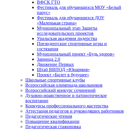
ВФСК ГТО
Фестиваль для обучающихся МОУ «Белый
парус»
Фестиваль для обучающихся ДОУ
«Маленькая страна»
Муниципальный этап Защиты
исследовательских проектов
Уральская академия лидерства
Президентские спортивные игры и
состязания
Муниципальный проект «Будь здоров»
Зарница 2.0
Движение Первых
Штаб ВВПОД «Юнармия»
Проект «Билет в будущее»
Школьные спортивные клубы
Всероссийская олимпиада школьников
Всероссийский конкурс сочинений
Духовно-нравственное и патриотическое
воспитание
Конкурсы профессионального мастерства
Аттестация педагогов и руководящих работников
Педагогические чтения
Повышение квалификации
Педагогическая стажировка