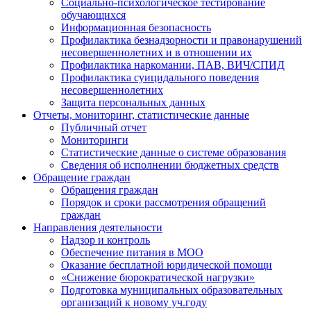
Социально-психологическое тестирование
обучающихся
Информационная безопасность
Профилактика безнадзорности и правонарушений
несовершеннолетних и в отношении их
Профилактика наркомании, ПАВ, ВИЧ/СПИД
Профилактика суицидального поведения
несовершеннолетних
Защита персональных данных
Отчеты, мониторинг, статистические данные
Публичный отчет
Мониторинги
Статистические данные о системе образования
Сведения об исполнении бюджетных средств
Обращение граждан
Обращения граждан
Порядок и сроки рассмотрения обращений
граждан
Направления деятельности
Надзор и контроль
Обеспечение питания в МОО
Оказание бесплатной юридической помощи
«Снижение бюрократической нагрузки»
Подготовка муниципальных образовательных
организаций к новому уч.году