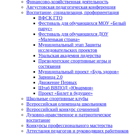
Финансово-хозяйственная деятельность
Августовская педагогическая конференция
Воспитание, социализация, профориентация
ВФСК ГТО
Фестиваль для обучающихся МОУ «Белый
парус»
Фестиваль для обучающихся ДОУ
«Маленькая страна»
Муниципальный этап Защиты
исследовательских проектов
Уральская академия лидерства
Президентские спортивные игры и
состязания
Муниципальный проект «Будь здоров»
Зарница 2.0
Движение Первых
Штаб ВВПОД «Юнармия»
Проект «Билет в будущее»
Школьные спортивные клубы
Всероссийская олимпиада школьников
Всероссийский конкурс сочинений
Духовно-нравственное и патриотическое
воспитание
Конкурсы профессионального мастерства
Аттестация педагогов и руководящих работников