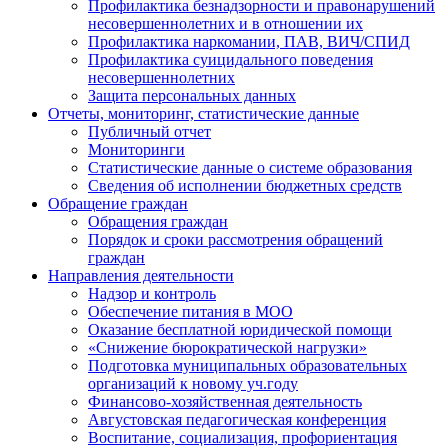
Профилактика безнадзорности и правонарушений
несовершеннолетних и в отношении их
Профилактика наркомании, ПАВ, ВИЧ/СПИД
Профилактика суицидального поведения
несовершеннолетних
Защита персональных данных
Отчеты, мониторинг, статистические данные
Публичный отчет
Мониторинги
Статистические данные о системе образования
Сведения об исполнении бюджетных средств
Обращение граждан
Обращения граждан
Порядок и сроки рассмотрения обращений
граждан
Направления деятельности
Надзор и контроль
Обеспечение питания в МОО
Оказание бесплатной юридической помощи
«Снижение бюрократической нагрузки»
Подготовка муниципальных образовательных
организаций к новому уч.году
Финансово-хозяйственная деятельность
Августовская педагогическая конференция
Воспитание, социализация, профориентация