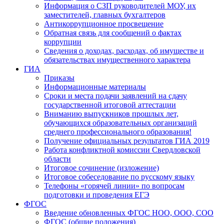
Информация о СЗП руководителей МОУ, их
заместителей, главных бухгалтеров
Антикоррупционное просвещение
Обратная связь для сообщений о фактах
коррупции
Сведения о доходах, расходах, об имуществе и
обязательствах имущественного характера
ГИА
Приказы
Информационные материалы
Сроки и места подачи заявлений на сдачу
государственной итоговой аттестации
Вниманию выпускников прошлых лет,
обучающихся образовательных организаций
среднего профессионального образования!
Получение официальных результатов ГИА 2019
Работа конфликтной комиссии Свердловской
области
Итоговое сочинение (изложение)
Итоговое собеседование по русскому языку
Телефоны «горячей линии» по вопросам
подготовки и проведения ЕГЭ
ФГОС
Введение обновленных ФГОС НОО, ООО, СОО
ФГОС (общие положения)