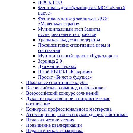
ВФСК ГТО
Фестиваль для обучающихся МОУ «Белый
парус»
Фестиваль для обучающихся ДОУ
«Маленькая страна»
Муниципальный этап Защиты
исследовательских проектов
Уральская академия лидерства
Президентские спортивные игры и
состязания
Муниципальный проект «Будь здоров»
Зарница 2.0
Движение Первых
Штаб ВВПОД «Юнармия»
Проект «Билет в будущее»
Школьные спортивные клубы
Всероссийская олимпиада школьников
Всероссийский конкурс сочинений
Духовно-нравственное и патриотическое
воспитание
Конкурсы профессионального мастерства
Аттестация педагогов и руководящих работников
Педагогические чтения
Повышение квалификации
Педагогическая стажировка