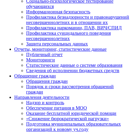
Социально-психологическое тестирование
обучающихся
Информационная безопасность
Профилактика безнадзорности и правонарушений
несовершеннолетних и в отношении их
Профилактика наркомании, ПАВ, ВИЧ/СПИД
Профилактика суицидального поведения
несовершеннолетних
Защита персональных данных
Отчеты, мониторинг, статистические данные
Публичный отчет
Мониторинги
Статистические данные о системе образования
Сведения об исполнении бюджетных средств
Обращение граждан
Обращения граждан
Порядок и сроки рассмотрения обращений
граждан
Направления деятельности
Надзор и контроль
Обеспечение питания в МОО
Оказание бесплатной юридической помощи
«Снижение бюрократической нагрузки»
Подготовка муниципальных образовательных
организаций к новому уч.году