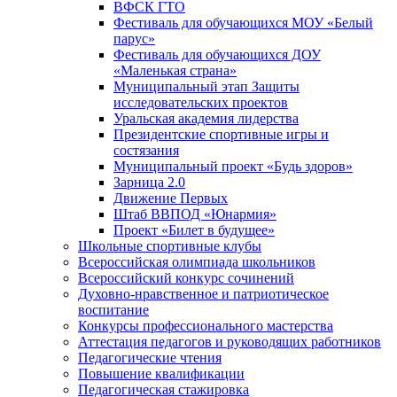
ВФСК ГТО
Фестиваль для обучающихся МОУ «Белый
парус»
Фестиваль для обучающихся ДОУ
«Маленькая страна»
Муниципальный этап Защиты
исследовательских проектов
Уральская академия лидерства
Президентские спортивные игры и
состязания
Муниципальный проект «Будь здоров»
Зарница 2.0
Движение Первых
Штаб ВВПОД «Юнармия»
Проект «Билет в будущее»
Школьные спортивные клубы
Всероссийская олимпиада школьников
Всероссийский конкурс сочинений
Духовно-нравственное и патриотическое
воспитание
Конкурсы профессионального мастерства
Аттестация педагогов и руководящих работников
Педагогические чтения
Повышение квалификации
Педагогическая стажировка