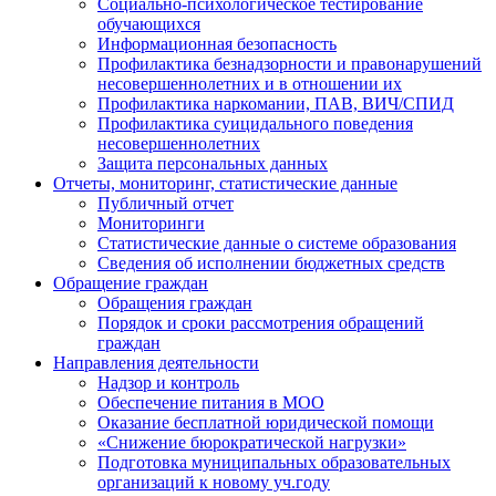
Социально-психологическое тестирование
обучающихся
Информационная безопасность
Профилактика безнадзорности и правонарушений
несовершеннолетних и в отношении их
Профилактика наркомании, ПАВ, ВИЧ/СПИД
Профилактика суицидального поведения
несовершеннолетних
Защита персональных данных
Отчеты, мониторинг, статистические данные
Публичный отчет
Мониторинги
Статистические данные о системе образования
Сведения об исполнении бюджетных средств
Обращение граждан
Обращения граждан
Порядок и сроки рассмотрения обращений
граждан
Направления деятельности
Надзор и контроль
Обеспечение питания в МОО
Оказание бесплатной юридической помощи
«Снижение бюрократической нагрузки»
Подготовка муниципальных образовательных
организаций к новому уч.году