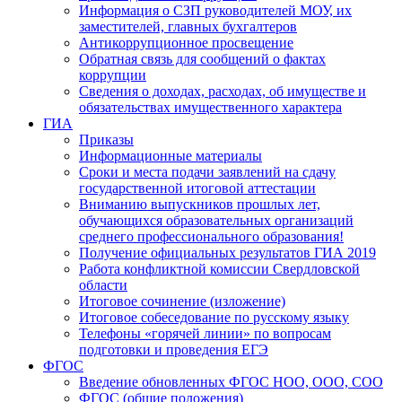
Информация о СЗП руководителей МОУ, их
заместителей, главных бухгалтеров
Антикоррупционное просвещение
Обратная связь для сообщений о фактах
коррупции
Сведения о доходах, расходах, об имуществе и
обязательствах имущественного характера
ГИА
Приказы
Информационные материалы
Сроки и места подачи заявлений на сдачу
государственной итоговой аттестации
Вниманию выпускников прошлых лет,
обучающихся образовательных организаций
среднего профессионального образования!
Получение официальных результатов ГИА 2019
Работа конфликтной комиссии Свердловской
области
Итоговое сочинение (изложение)
Итоговое собеседование по русскому языку
Телефоны «горячей линии» по вопросам
подготовки и проведения ЕГЭ
ФГОС
Введение обновленных ФГОС НОО, ООО, СОО
ФГОС (общие положения)