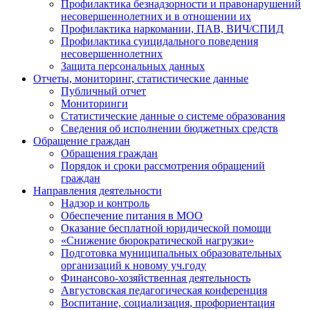
Профилактика безнадзорности и правонарушений
несовершеннолетних и в отношении их
Профилактика наркомании, ПАВ, ВИЧ/СПИД
Профилактика суицидального поведения
несовершеннолетних
Защита персональных данных
Отчеты, мониторинг, статистические данные
Публичный отчет
Мониторинги
Статистические данные о системе образования
Сведения об исполнении бюджетных средств
Обращение граждан
Обращения граждан
Порядок и сроки рассмотрения обращений
граждан
Направления деятельности
Надзор и контроль
Обеспечение питания в МОО
Оказание бесплатной юридической помощи
«Снижение бюрократической нагрузки»
Подготовка муниципальных образовательных
организаций к новому уч.году
Финансово-хозяйственная деятельность
Августовская педагогическая конференция
Воспитание, социализация, профориентация