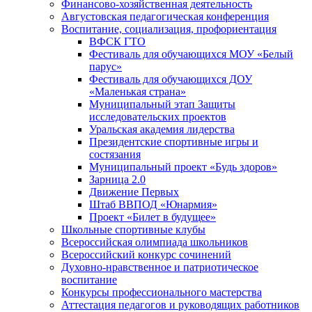
Финансово-хозяйственная деятельность
Августовская педагогическая конференция
Воспитание, социализация, профориентация
ВФСК ГТО
Фестиваль для обучающихся МОУ «Белый
парус»
Фестиваль для обучающихся ДОУ
«Маленькая страна»
Муниципальный этап Защиты
исследовательских проектов
Уральская академия лидерства
Президентские спортивные игры и
состязания
Муниципальный проект «Будь здоров»
Зарница 2.0
Движение Первых
Штаб ВВПОД «Юнармия»
Проект «Билет в будущее»
Школьные спортивные клубы
Всероссийская олимпиада школьников
Всероссийский конкурс сочинений
Духовно-нравственное и патриотическое
воспитание
Конкурсы профессионального мастерства
Аттестация педагогов и руководящих работников