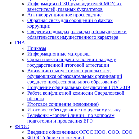
Информация о СЗП руководителей МОУ, их
заместителей, главных бухгалтеров
Антикоррупционное просвещение
Обратная связь для сообщений о фактах
коррупции
Сведения о доходах, расходах, об имуществе и
обязательствах имущественного характера
ГИА
Приказы
Информационные материалы
Сроки и места подачи заявлений на сдачу
государственной итоговой аттестации
Вниманию выпускников прошлых лет,
обучающихся образовательных организаций
среднего профессионального образования!
Получение официальных результатов ГИА 2019
Работа конфликтной комиссии Свердловской
области
Итоговое сочинение (изложение)
Итоговое собеседование по русскому языку
Телефоны «горячей линии» по вопросам
подготовки и проведения ЕГЭ
ФГОС
Введение обновленных ФГОС НОО, ООО, СОО
ФГОС (общие положения)