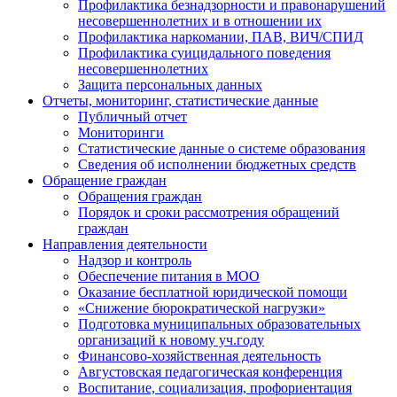
Профилактика безнадзорности и правонарушений
несовершеннолетних и в отношении их
Профилактика наркомании, ПАВ, ВИЧ/СПИД
Профилактика суицидального поведения
несовершеннолетних
Защита персональных данных
Отчеты, мониторинг, статистические данные
Публичный отчет
Мониторинги
Статистические данные о системе образования
Сведения об исполнении бюджетных средств
Обращение граждан
Обращения граждан
Порядок и сроки рассмотрения обращений
граждан
Направления деятельности
Надзор и контроль
Обеспечение питания в МОО
Оказание бесплатной юридической помощи
«Снижение бюрократической нагрузки»
Подготовка муниципальных образовательных
организаций к новому уч.году
Финансово-хозяйственная деятельность
Августовская педагогическая конференция
Воспитание, социализация, профориентация