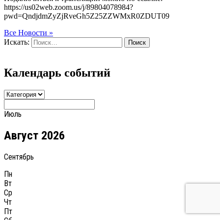
https://us02web.zoom.us/j/89804078984?
pwd=QndjdmZyZjRveGh5Z25ZZWMxR0ZDUT09
Все Новости »
Искать:
Поиск
Календарь событий
Июль
Август 2026
Сентябрь
Пн
Вт
Ср
Чт
Пт