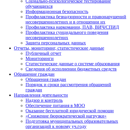
Социально-психологическое тестирование
обучающихся
Информационная безопасность
Профилактика безнадзорности и правонарушений
несовершеннолетних и в отношении их
Профилактика наркомании, ПАВ, ВИЧ/СПИД
Профилактика суицидального поведения
несовершеннолетних
Защита персональных данных
Отчеты, мониторинг, статистические данные
Публичный отчет
Мониторинги
Статистические данные о системе образования
Сведения об исполнении бюджетных средств
Обращение граждан
Обращения граждан
Порядок и сроки рассмотрения обращений
граждан
Направления деятельности
Надзор и контроль
Обеспечение питания в МОО
Оказание бесплатной юридической помощи
«Снижение бюрократической нагрузки»
Подготовка муниципальных образовательных
организаций к новому уч.году