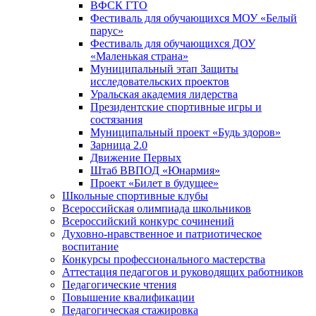
ВФСК ГТО
Фестиваль для обучающихся МОУ «Белый
парус»
Фестиваль для обучающихся ДОУ
«Маленькая страна»
Муниципальный этап Защиты
исследовательских проектов
Уральская академия лидерства
Президентские спортивные игры и
состязания
Муниципальный проект «Будь здоров»
Зарница 2.0
Движение Первых
Штаб ВВПОД «Юнармия»
Проект «Билет в будущее»
Школьные спортивные клубы
Всероссийская олимпиада школьников
Всероссийский конкурс сочинений
Духовно-нравственное и патриотическое
воспитание
Конкурсы профессионального мастерства
Аттестация педагогов и руководящих работников
Педагогические чтения
Повышение квалификации
Педагогическая стажировка