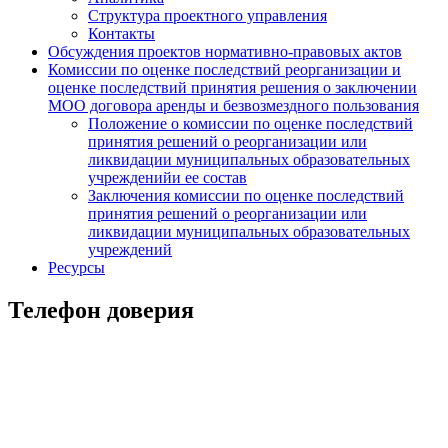
Структура проектного управления
Контакты
Обсуждения проектов нормативно-правовых актов
Комиссии по оценке последствий реорганизации и
оценке последствий принятия решения о заключении
МОО договора аренды и безвозмездного пользования
Положение о комиссии по оценке последствий
принятия решений о реорганизации или
ликвидации муниципальных образовательных
учрежденийи ее состав
Заключения комиссии по оценке последствий
принятия решений о реорганизации или
ликвидации муниципальных образовательных
учреждений
Ресурсы
Телефон доверия