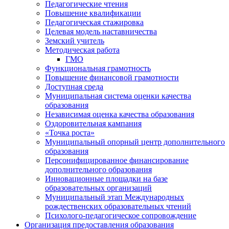
Педагогические чтения
Повышение квалификации
Педагогическая стажировка
Целевая модель наставничества
Земский учитель
Методическая работа
ГМО
Функциональная грамотность
Повышение финансовой грамотности
Доступная среда
Муниципальная система оценки качества
образования
Независимая оценка качества образования
Оздоровительная кампания
«Точка роста»
Муниципальный опорный центр дополнительного
образования
Персонифицированное финансирование
дополнительного образования
Инновационные площадки на базе
образовательных организаций
Муниципальный этап Международных
рождественских образовательных чтений
Психолого-педагогическое сопровождение
Организация предоставления образования