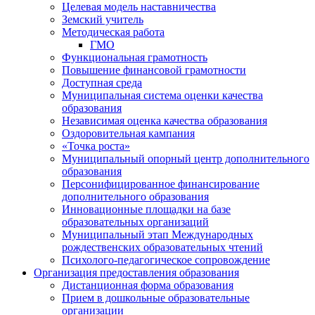
Целевая модель наставничества
Земский учитель
Методическая работа
ГМО
Функциональная грамотность
Повышение финансовой грамотности
Доступная среда
Муниципальная система оценки качества
образования
Независимая оценка качества образования
Оздоровительная кампания
«Точка роста»
Муниципальный опорный центр дополнительного
образования
Персонифицированное финансирование
дополнительного образования
Инновационные площадки на базе
образовательных организаций
Муниципальный этап Международных
рождественских образовательных чтений
Психолого-педагогическое сопровождение
Организация предоставления образования
Дистанционная форма образования
Прием в дошкольные образовательные
организации