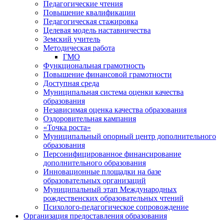
Педагогические чтения
Повышение квалификации
Педагогическая стажировка
Целевая модель наставничества
Земский учитель
Методическая работа
ГМО
Функциональная грамотность
Повышение финансовой грамотности
Доступная среда
Муниципальная система оценки качества
образования
Независимая оценка качества образования
Оздоровительная кампания
«Точка роста»
Муниципальный опорный центр дополнительного
образования
Персонифицированное финансирование
дополнительного образования
Инновационные площадки на базе
образовательных организаций
Муниципальный этап Международных
рождественских образовательных чтений
Психолого-педагогическое сопровождение
Организация предоставления образования