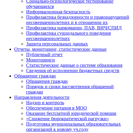
Социально-психологическое тестирование
обучающихся
Информационная безопасность
Профилактика безнадзорности и правонарушений
несовершеннолетних и в отношении их
Профилактика наркомании, ПАВ, ВИЧ/СПИД
Профилактика суицидального поведения
несовершеннолетних
Защита персональных данных
Отчеты, мониторинг, статистические данные
Публичный отчет
Мониторинги
Статистические данные о системе образования
Сведения об исполнении бюджетных средств
Обращение граждан
Обращения граждан
Порядок и сроки рассмотрения обращений
граждан
Направления деятельности
Надзор и контроль
Обеспечение питания в МОО
Оказание бесплатной юридической помощи
«Снижение бюрократической нагрузки»
Подготовка муниципальных образовательных
организаций к новому уч.году