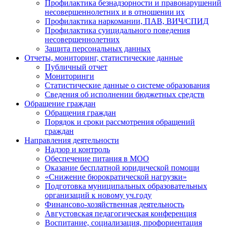
Профилактика безнадзорности и правонарушений
несовершеннолетних и в отношении их
Профилактика наркомании, ПАВ, ВИЧ/СПИД
Профилактика суицидального поведения
несовершеннолетних
Защита персональных данных
Отчеты, мониторинг, статистические данные
Публичный отчет
Мониторинги
Статистические данные о системе образования
Сведения об исполнении бюджетных средств
Обращение граждан
Обращения граждан
Порядок и сроки рассмотрения обращений
граждан
Направления деятельности
Надзор и контроль
Обеспечение питания в МОО
Оказание бесплатной юридической помощи
«Снижение бюрократической нагрузки»
Подготовка муниципальных образовательных
организаций к новому уч.году
Финансово-хозяйственная деятельность
Августовская педагогическая конференция
Воспитание, социализация, профориентация