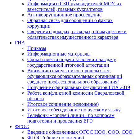
Информация о СЗП руководителей МОУ, их
заместителей, главных бухгалтеров
Антикоррупционное просвещение
Обратная связь для сообщений о фактах
коррупции
Сведения о доходах, расходах, об имуществе и
обязательствах имущественного характера
ГИА
Приказы
Информационные материалы
Сроки и места подачи заявлений на сдачу
государственной итоговой аттестации
Вниманию выпускников прошлых лет,
обучающихся образовательных организаций
среднего профессионального образования!
Получение официальных результатов ГИА 2019
Работа конфликтной комиссии Свердловской
области
Итоговое сочинение (изложение)
Итоговое собеседование по русскому языку
Телефоны «горячей линии» по вопросам
подготовки и проведения ЕГЭ
ФГОС
Введение обновленных ФГОС НОО, ООО, СОО
ФГОС (общие положения)