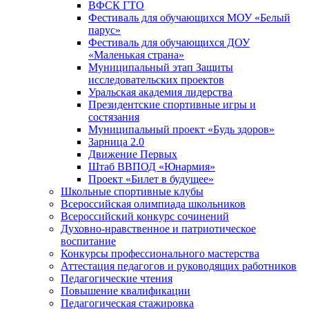
ВФСК ГТО
Фестиваль для обучающихся МОУ «Белый
парус»
Фестиваль для обучающихся ДОУ
«Маленькая страна»
Муниципальный этап Защиты
исследовательских проектов
Уральская академия лидерства
Президентские спортивные игры и
состязания
Муниципальный проект «Будь здоров»
Зарница 2.0
Движение Первых
Штаб ВВПОД «Юнармия»
Проект «Билет в будущее»
Школьные спортивные клубы
Всероссийская олимпиада школьников
Всероссийский конкурс сочинений
Духовно-нравственное и патриотическое
воспитание
Конкурсы профессионального мастерства
Аттестация педагогов и руководящих работников
Педагогические чтения
Повышение квалификации
Педагогическая стажировка