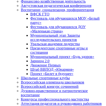
Финансово-хозяйственная деятельность
Августовская педагогическая конференция
Воспитание, социализация, профориентация
ВФСК ГТО
Фестиваль для обучающихся МОУ «Белый
парус»
Фестиваль для обучающихся ДОУ
«Маленькая страна»
Муниципальный этап Защиты
исследовательских проектов
Уральская академия лидерства
Президентские спортивные игры и
состязания
Муниципальный проект «Будь здоров»
Зарница 2.0
Движение Первых
Штаб ВВПОД «Юнармия»
Проект «Билет в будущее»
Школьные спортивные клубы
Всероссийская олимпиада школьников
Всероссийский конкурс сочинений
Духовно-нравственное и патриотическое
воспитание
Конкурсы профессионального мастерства
Аттестация педагогов и руководящих работников