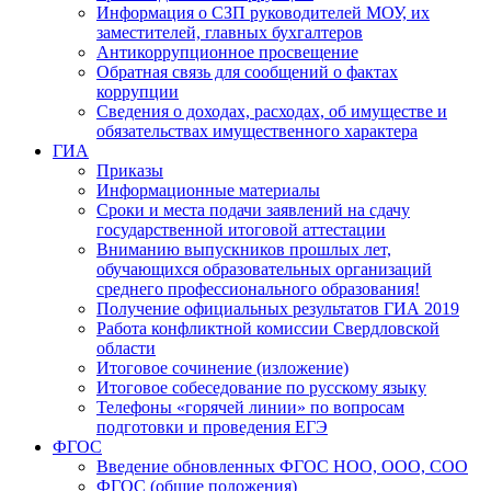
Информация о СЗП руководителей МОУ, их
заместителей, главных бухгалтеров
Антикоррупционное просвещение
Обратная связь для сообщений о фактах
коррупции
Сведения о доходах, расходах, об имуществе и
обязательствах имущественного характера
ГИА
Приказы
Информационные материалы
Сроки и места подачи заявлений на сдачу
государственной итоговой аттестации
Вниманию выпускников прошлых лет,
обучающихся образовательных организаций
среднего профессионального образования!
Получение официальных результатов ГИА 2019
Работа конфликтной комиссии Свердловской
области
Итоговое сочинение (изложение)
Итоговое собеседование по русскому языку
Телефоны «горячей линии» по вопросам
подготовки и проведения ЕГЭ
ФГОС
Введение обновленных ФГОС НОО, ООО, СОО
ФГОС (общие положения)