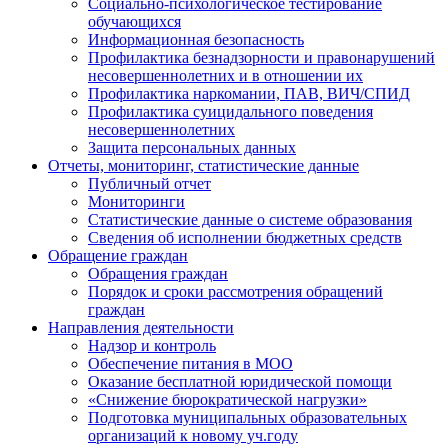
Социально-психологическое тестирование
обучающихся
Информационная безопасность
Профилактика безнадзорности и правонарушений
несовершеннолетних и в отношении их
Профилактика наркомании, ПАВ, ВИЧ/СПИД
Профилактика суицидального поведения
несовершеннолетних
Защита персональных данных
Отчеты, мониторинг, статистические данные
Публичный отчет
Мониторинги
Статистические данные о системе образования
Сведения об исполнении бюджетных средств
Обращение граждан
Обращения граждан
Порядок и сроки рассмотрения обращений
граждан
Направления деятельности
Надзор и контроль
Обеспечение питания в МОО
Оказание бесплатной юридической помощи
«Снижение бюрократической нагрузки»
Подготовка муниципальных образовательных
организаций к новому уч.году