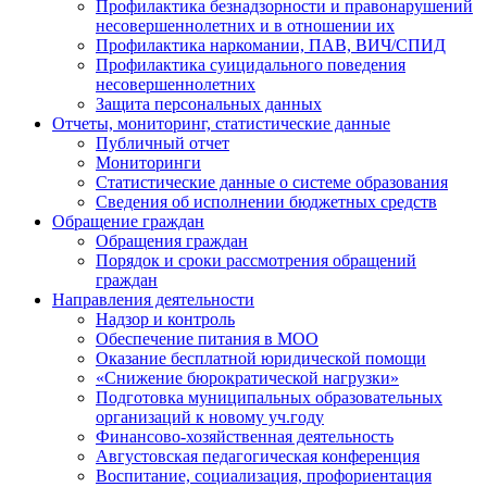
Профилактика безнадзорности и правонарушений
несовершеннолетних и в отношении их
Профилактика наркомании, ПАВ, ВИЧ/СПИД
Профилактика суицидального поведения
несовершеннолетних
Защита персональных данных
Отчеты, мониторинг, статистические данные
Публичный отчет
Мониторинги
Статистические данные о системе образования
Сведения об исполнении бюджетных средств
Обращение граждан
Обращения граждан
Порядок и сроки рассмотрения обращений
граждан
Направления деятельности
Надзор и контроль
Обеспечение питания в МОО
Оказание бесплатной юридической помощи
«Снижение бюрократической нагрузки»
Подготовка муниципальных образовательных
организаций к новому уч.году
Финансово-хозяйственная деятельность
Августовская педагогическая конференция
Воспитание, социализация, профориентация