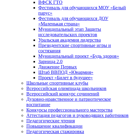
ВФСК ГТО
Фестиваль для обучающихся МОУ «Белый
парус»
Фестиваль для обучающихся ДОУ
«Маленькая страна»
Муниципальный этап Защиты
исследовательских проектов
Уральская академия лидерства
Президентские спортивные игры и
состязания
Муниципальный проект «Будь здоров»
Зарница 2.0
Движение Первых
Штаб ВВПОД «Юнармия»
Проект «Билет в будущее»
Школьные спортивные клубы
Всероссийская олимпиада школьников
Всероссийский конкурс сочинений
Духовно-нравственное и патриотическое
воспитание
Конкурсы профессионального мастерства
Аттестация педагогов и руководящих работников
Педагогические чтения
Повышение квалификации
Педагогическая стажировка