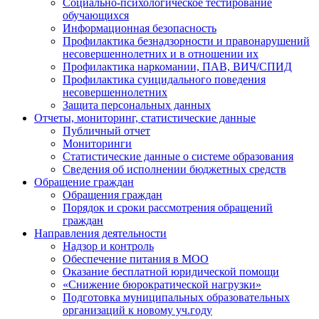
Социально-психологическое тестирование
обучающихся
Информационная безопасность
Профилактика безнадзорности и правонарушений
несовершеннолетних и в отношении их
Профилактика наркомании, ПАВ, ВИЧ/СПИД
Профилактика суицидального поведения
несовершеннолетних
Защита персональных данных
Отчеты, мониторинг, статистические данные
Публичный отчет
Мониторинги
Статистические данные о системе образования
Сведения об исполнении бюджетных средств
Обращение граждан
Обращения граждан
Порядок и сроки рассмотрения обращений
граждан
Направления деятельности
Надзор и контроль
Обеспечение питания в МОО
Оказание бесплатной юридической помощи
«Снижение бюрократической нагрузки»
Подготовка муниципальных образовательных
организаций к новому уч.году