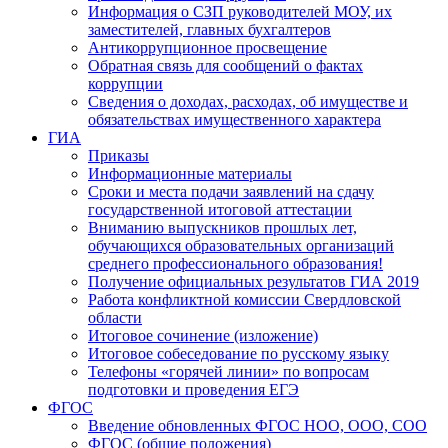
Информация о СЗП руководителей МОУ, их
заместителей, главных бухгалтеров
Антикоррупционное просвещение
Обратная связь для сообщений о фактах
коррупции
Сведения о доходах, расходах, об имуществе и
обязательствах имущественного характера
ГИА
Приказы
Информационные материалы
Сроки и места подачи заявлений на сдачу
государственной итоговой аттестации
Вниманию выпускников прошлых лет,
обучающихся образовательных организаций
среднего профессионального образования!
Получение официальных результатов ГИА 2019
Работа конфликтной комиссии Свердловской
области
Итоговое сочинение (изложение)
Итоговое собеседование по русскому языку
Телефоны «горячей линии» по вопросам
подготовки и проведения ЕГЭ
ФГОС
Введение обновленных ФГОС НОО, ООО, СОО
ФГОС (общие положения)