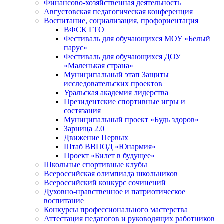
Финансово-хозяйственная деятельность
Августовская педагогическая конференция
Воспитание, социализация, профориентация
ВФСК ГТО
Фестиваль для обучающихся МОУ «Белый
парус»
Фестиваль для обучающихся ДОУ
«Маленькая страна»
Муниципальный этап Защиты
исследовательских проектов
Уральская академия лидерства
Президентские спортивные игры и
состязания
Муниципальный проект «Будь здоров»
Зарница 2.0
Движение Первых
Штаб ВВПОД «Юнармия»
Проект «Билет в будущее»
Школьные спортивные клубы
Всероссийская олимпиада школьников
Всероссийский конкурс сочинений
Духовно-нравственное и патриотическое
воспитание
Конкурсы профессионального мастерства
Аттестация педагогов и руководящих работников