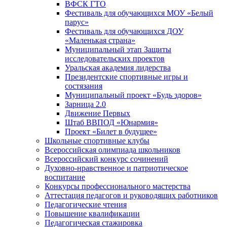
ВФСК ГТО
Фестиваль для обучающихся МОУ «Белый
парус»
Фестиваль для обучающихся ДОУ
«Маленькая страна»
Муниципальный этап Защиты
исследовательских проектов
Уральская академия лидерства
Президентские спортивные игры и
состязания
Муниципальный проект «Будь здоров»
Зарница 2.0
Движение Первых
Штаб ВВПОД «Юнармия»
Проект «Билет в будущее»
Школьные спортивные клубы
Всероссийская олимпиада школьников
Всероссийский конкурс сочинений
Духовно-нравственное и патриотическое
воспитание
Конкурсы профессионального мастерства
Аттестация педагогов и руководящих работников
Педагогические чтения
Повышение квалификации
Педагогическая стажировка