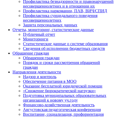
Профилактика безнадзорности и правонарушений
несовершеннолетних и в отношении их
Профилактика наркомании, ПАВ, ВИЧ/СПИД
Профилактика суицидального поведения
несовершеннолетних
Защита персональных данных
Отчеты, мониторинг, статистические данные
Публичный отчет
Мониторинги
Статистические данные о системе образования
Сведения об исполнении бюджетных средств
Обращение граждан
Обращения граждан
Порядок и сроки рассмотрения обращений
граждан
Направления деятельности
Надзор и контроль
Обеспечение питания в МОО
Оказание бесплатной юридической помощи
«Снижение бюрократической нагрузки»
Подготовка муниципальных образовательных
организаций к новому уч.году
Финансово-хозяйственная деятельность
Августовская педагогическая конференция
Воспитание, социализация, профориентация