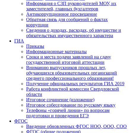
Информация о СЗП руководителей МОУ, их
заместителей, главных бухгалтеров
Антикоррупционное просвещение
Обратная связь для сообщений о фактах
коррупции
Сведения о доходах, расходах, об имуществе и
обязательствах имущественного характера
ГИА
Приказы
Информационные материалы
Сроки и места подачи заявлений на сдачу
государственной итоговой аттестации
Вниманию выпускников прошлых лет,
обучающихся образовательных организаций
среднего профессионального образования!
Получение официальных результатов ГИА 2019
Работа конфликтной комиссии Свердловской
области
Итоговое сочинение (изложение)
Итоговое собеседование по русскому языку
Телефоны «горячей линии» по вопросам
подготовки и проведения ЕГЭ
ФГОС
Введение обновленных ФГОС НОО, ООО, СОО
ФГОС (общие положения)