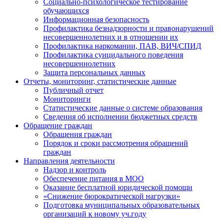
Социально-психологическое тестирование
обучающихся
Информационная безопасность
Профилактика безнадзорности и правонарушений
несовершеннолетних и в отношении их
Профилактика наркомании, ПАВ, ВИЧ/СПИД
Профилактика суицидального поведения
несовершеннолетних
Защита персональных данных
Отчеты, мониторинг, статистические данные
Публичный отчет
Мониторинги
Статистические данные о системе образования
Сведения об исполнении бюджетных средств
Обращение граждан
Обращения граждан
Порядок и сроки рассмотрения обращений
граждан
Направления деятельности
Надзор и контроль
Обеспечение питания в МОО
Оказание бесплатной юридической помощи
«Снижение бюрократической нагрузки»
Подготовка муниципальных образовательных
организаций к новому уч.году