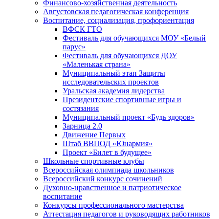
Финансово-хозяйственная деятельность
Августовская педагогическая конференция
Воспитание, социализация, профориентация
ВФСК ГТО
Фестиваль для обучающихся МОУ «Белый
парус»
Фестиваль для обучающихся ДОУ
«Маленькая страна»
Муниципальный этап Защиты
исследовательских проектов
Уральская академия лидерства
Президентские спортивные игры и
состязания
Муниципальный проект «Будь здоров»
Зарница 2.0
Движение Первых
Штаб ВВПОД «Юнармия»
Проект «Билет в будущее»
Школьные спортивные клубы
Всероссийская олимпиада школьников
Всероссийский конкурс сочинений
Духовно-нравственное и патриотическое
воспитание
Конкурсы профессионального мастерства
Аттестация педагогов и руководящих работников