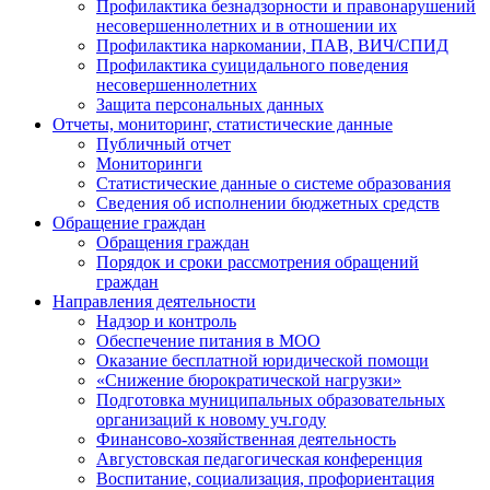
Профилактика безнадзорности и правонарушений
несовершеннолетних и в отношении их
Профилактика наркомании, ПАВ, ВИЧ/СПИД
Профилактика суицидального поведения
несовершеннолетних
Защита персональных данных
Отчеты, мониторинг, статистические данные
Публичный отчет
Мониторинги
Статистические данные о системе образования
Сведения об исполнении бюджетных средств
Обращение граждан
Обращения граждан
Порядок и сроки рассмотрения обращений
граждан
Направления деятельности
Надзор и контроль
Обеспечение питания в МОО
Оказание бесплатной юридической помощи
«Снижение бюрократической нагрузки»
Подготовка муниципальных образовательных
организаций к новому уч.году
Финансово-хозяйственная деятельность
Августовская педагогическая конференция
Воспитание, социализация, профориентация