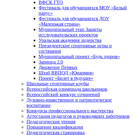
ВФСК ГТО
Фестиваль для обучающихся МОУ «Белый
парус»
Фестиваль для обучающихся ДОУ
«Маленькая страна»
Муниципальный этап Защиты
исследовательских проектов
Уральская академия лидерства
Президентские спортивные игры и
состязания
Муниципальный проект «Будь здоров»
Зарница 2.0
Движение Первых
Штаб ВВПОД «Юнармия»
Проект «Билет в будущее»
Школьные спортивные клубы
Всероссийская олимпиада школьников
Всероссийский конкурс сочинений
Духовно-нравственное и патриотическое
воспитание
Конкурсы профессионального мастерства
Аттестация педагогов и руководящих работников
Педагогические чтения
Повышение квалификации
Педагогическая стажировка