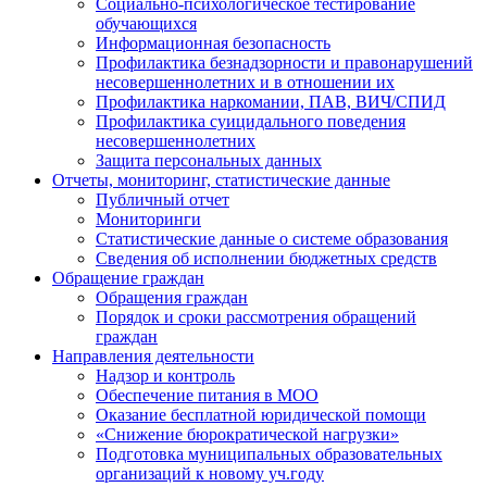
Социально-психологическое тестирование
обучающихся
Информационная безопасность
Профилактика безнадзорности и правонарушений
несовершеннолетних и в отношении их
Профилактика наркомании, ПАВ, ВИЧ/СПИД
Профилактика суицидального поведения
несовершеннолетних
Защита персональных данных
Отчеты, мониторинг, статистические данные
Публичный отчет
Мониторинги
Статистические данные о системе образования
Сведения об исполнении бюджетных средств
Обращение граждан
Обращения граждан
Порядок и сроки рассмотрения обращений
граждан
Направления деятельности
Надзор и контроль
Обеспечение питания в МОО
Оказание бесплатной юридической помощи
«Снижение бюрократической нагрузки»
Подготовка муниципальных образовательных
организаций к новому уч.году