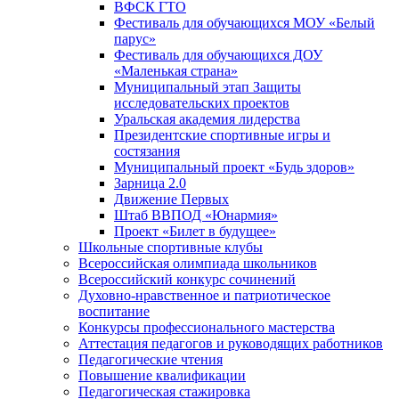
ВФСК ГТО
Фестиваль для обучающихся МОУ «Белый
парус»
Фестиваль для обучающихся ДОУ
«Маленькая страна»
Муниципальный этап Защиты
исследовательских проектов
Уральская академия лидерства
Президентские спортивные игры и
состязания
Муниципальный проект «Будь здоров»
Зарница 2.0
Движение Первых
Штаб ВВПОД «Юнармия»
Проект «Билет в будущее»
Школьные спортивные клубы
Всероссийская олимпиада школьников
Всероссийский конкурс сочинений
Духовно-нравственное и патриотическое
воспитание
Конкурсы профессионального мастерства
Аттестация педагогов и руководящих работников
Педагогические чтения
Повышение квалификации
Педагогическая стажировка