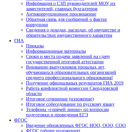
Информация о СЗП руководителей МОУ, их
заместителей, главных бухгалтеров
Антикоррупционное просвещение
Обратная связь для сообщений о фактах
коррупции
Сведения о доходах, расходах, об имуществе и
обязательствах имущественного характера
ГИА
Приказы
Информационные материалы
Сроки и места подачи заявлений на сдачу
государственной итоговой аттестации
Вниманию выпускников прошлых лет,
обучающихся образовательных организаций
среднего профессионального образования!
Получение официальных результатов ГИА 2019
Работа конфликтной комиссии Свердловской
области
Итоговое сочинение (изложение)
Итоговое собеседование по русскому языку
Телефоны «горячей линии» по вопросам
подготовки и проведения ЕГЭ
ФГОС
Введение обновленных ФГОС НОО, ООО, СОО
ФГОС (общие положения)