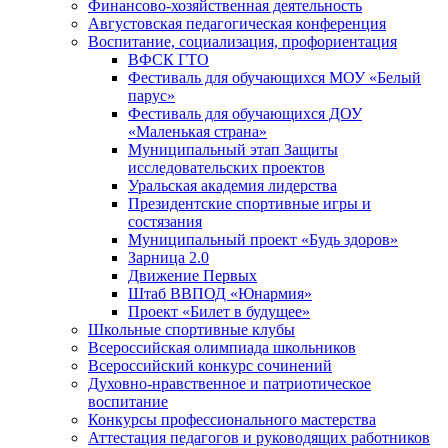
Финансово-хозяйственная деятельность
Августовская педагогическая конференция
Воспитание, социализация, профориентация
ВФСК ГТО
Фестиваль для обучающихся МОУ «Белый
парус»
Фестиваль для обучающихся ДОУ
«Маленькая страна»
Муниципальный этап Защиты
исследовательских проектов
Уральская академия лидерства
Президентские спортивные игры и
состязания
Муниципальный проект «Будь здоров»
Зарница 2.0
Движение Первых
Штаб ВВПОД «Юнармия»
Проект «Билет в будущее»
Школьные спортивные клубы
Всероссийская олимпиада школьников
Всероссийский конкурс сочинений
Духовно-нравственное и патриотическое
воспитание
Конкурсы профессионального мастерства
Аттестация педагогов и руководящих работников