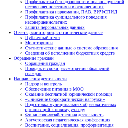
Профилактика безнадзорности и правонарушений
несовершеннолетних и в отношении их
Профилактика наркомании, ПАВ, ВИЧ/СПИД
Профилактика суицидального поведения
несовершеннолетних
Защита персональных данных
Отчеты, мониторинг, статистические данные
Публичный отчет
Мониторинги
Статистические данные о системе образования
Сведения об исполнении бюджетных средств
Обращение граждан
Обращения граждан
Порядок и сроки рассмотрения обращений
граждан
Направления деятельности
Надзор и контроль
Обеспечение питания в МОО
Оказание бесплатной юридической помощи
«Снижение бюрократической нагрузки»
Подготовка муниципальных образовательных
организаций к новому уч.году
Финансово-хозяйственная деятельность
Августовская педагогическая конференция
Воспитание, социализация, профориентация