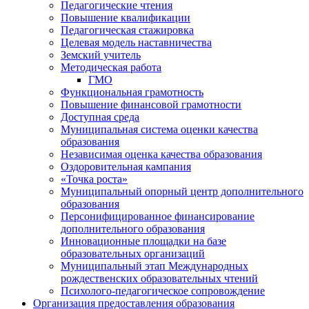
Педагогические чтения
Повышение квалификации
Педагогическая стажировка
Целевая модель наставничества
Земский учитель
Методическая работа
ГМО
Функциональная грамотность
Повышение финансовой грамотности
Доступная среда
Муниципальная система оценки качества
образования
Независимая оценка качества образования
Оздоровительная кампания
«Точка роста»
Муниципальный опорный центр дополнительного
образования
Персонифицированное финансирование
дополнительного образования
Инновационные площадки на базе
образовательных организаций
Муниципальный этап Международных
рождественских образовательных чтений
Психолого-педагогическое сопровождение
Организация предоставления образования