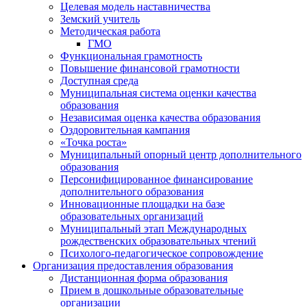
Целевая модель наставничества
Земский учитель
Методическая работа
ГМО
Функциональная грамотность
Повышение финансовой грамотности
Доступная среда
Муниципальная система оценки качества
образования
Независимая оценка качества образования
Оздоровительная кампания
«Точка роста»
Муниципальный опорный центр дополнительного
образования
Персонифицированное финансирование
дополнительного образования
Инновационные площадки на базе
образовательных организаций
Муниципальный этап Международных
рождественских образовательных чтений
Психолого-педагогическое сопровождение
Организация предоставления образования
Дистанционная форма образования
Прием в дошкольные образовательные
организации