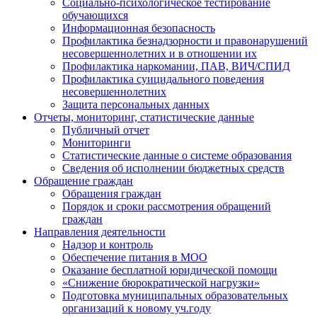
Социально-психологическое тестирование
обучающихся
Информационная безопасность
Профилактика безнадзорности и правонарушений
несовершеннолетних и в отношении их
Профилактика наркомании, ПАВ, ВИЧ/СПИД
Профилактика суицидального поведения
несовершеннолетних
Защита персональных данных
Отчеты, мониторинг, статистические данные
Публичный отчет
Мониторинги
Статистические данные о системе образования
Сведения об исполнении бюджетных средств
Обращение граждан
Обращения граждан
Порядок и сроки рассмотрения обращений
граждан
Направления деятельности
Надзор и контроль
Обеспечение питания в МОО
Оказание бесплатной юридической помощи
«Снижение бюрократической нагрузки»
Подготовка муниципальных образовательных
организаций к новому уч.году