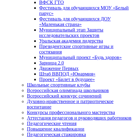
ВФСК ГТО
Фестиваль для обучающихся МОУ «Белый
парус»
Фестиваль для обучающихся ДОУ
«Маленькая страна»
Муниципальный этап Защиты
исследовательских проектов
Уральская академия лидерства
Президентские спортивные игры и
состязания
Муниципальный проект «Будь здоров»
Зарница 2.0
Движение Первых
Штаб ВВПОД «Юнармия»
Проект «Билет в будущее»
Школьные спортивные клубы
Всероссийская олимпиада школьников
Всероссийский конкурс сочинений
Духовно-нравственное и патриотическое
воспитание
Конкурсы профессионального мастерства
Аттестация педагогов и руководящих работников
Педагогические чтения
Повышение квалификации
Педагогическая стажировка