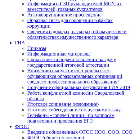
Информация о СЗП руководителей МОУ, их
заместителей, главных бухгалтеров
Антикоррупционное просвещение
Обратная связь для сообщений о фактах
коррупции
Сведения о доходах, расходах, об имуществе и
обязательствах имущественного характера
ГИА
Приказы
Информационные материалы
Сроки и места подачи заявлений на сдачу
государственной итоговой аттестации
Вниманию выпускников прошлых лет,
обучающихся образовательных организаций
среднего профессионального образования!
Получение официальных результатов ГИА 2019
Работа конфликтной комиссии Свердловской
области
Итоговое сочинение (изложение)
Итоговое собеседование по русскому языку
Телефоны «горячей линии» по вопросам
подготовки и проведения ЕГЭ
ФГОС
Введение обновленных ФГОС НОО, ООО, СОО
ФГОС (общие положения)