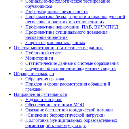
Социально-психологическое тестирование
обучающихся
Информационная безопасность
Профилактика безнадзорности и правонарушений
несовершеннолетних и в отношении их
Профилактика наркомании, ПАВ, ВИЧ/СПИД
Профилактика суицидального поведения
несовершеннолетних
Защита персональных данных
Отчеты, мониторинг, статистические данные
Публичный отчет
Мониторинги
Статистические данные о системе образования
Сведения об исполнении бюджетных средств
Обращение граждан
Обращения граждан
Порядок и сроки рассмотрения обращений
граждан
Направления деятельности
Надзор и контроль
Обеспечение питания в МОО
Оказание бесплатной юридической помощи
«Снижение бюрократической нагрузки»
Подготовка муниципальных образовательных
организаций к новому уч.году