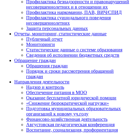
Профилактика безнадзорности и правонарушений
несовершеннолетних и в отношении их
Профилактика наркомании, ПАВ, ВИЧ/СПИД
Профилактика суицидального поведения
несовершеннолетних
Защита персональных данных
Отчеты, мониторинг, статистические данные
Публичный отчет
Мониторинги
Статистические данные о системе образования
Сведения об исполнении бюджетных средств
Обращение граждан
Обращения граждан
Порядок и сроки рассмотрения обращений
граждан
Направления деятельности
Надзор и контроль
Обеспечение питания в МОО
Оказание бесплатной юридической помощи
«Снижение бюрократической нагрузки»
Подготовка муниципальных образовательных
организаций к новому уч.году
Финансово-хозяйственная деятельность
Августовская педагогическая конференция
Воспитание, социализация, профориентация