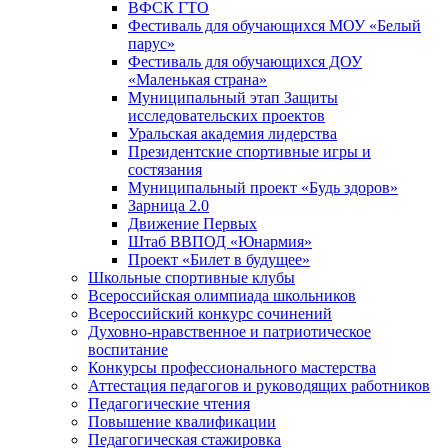
ВФСК ГТО
Фестиваль для обучающихся МОУ «Белый
парус»
Фестиваль для обучающихся ДОУ
«Маленькая страна»
Муниципальный этап Защиты
исследовательских проектов
Уральская академия лидерства
Президентские спортивные игры и
состязания
Муниципальный проект «Будь здоров»
Зарница 2.0
Движение Первых
Штаб ВВПОД «Юнармия»
Проект «Билет в будущее»
Школьные спортивные клубы
Всероссийская олимпиада школьников
Всероссийский конкурс сочинений
Духовно-нравственное и патриотическое
воспитание
Конкурсы профессионального мастерства
Аттестация педагогов и руководящих работников
Педагогические чтения
Повышение квалификации
Педагогическая стажировка