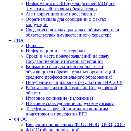
Информация о СЗП руководителей МОУ, их
заместителей, главных бухгалтеров
Антикоррупционное просвещение
Обратная связь для сообщений о фактах
коррупции
Сведения о доходах, расходах, об имуществе и
обязательствах имущественного характера
ГИА
Приказы
Информационные материалы
Сроки и места подачи заявлений на сдачу
государственной итоговой аттестации
Вниманию выпускников прошлых лет,
обучающихся образовательных организаций
среднего профессионального образования!
Получение официальных результатов ГИА 2019
Работа конфликтной комиссии Свердловской
области
Итоговое сочинение (изложение)
Итоговое собеседование по русскому языку
Телефоны «горячей линии» по вопросам
подготовки и проведения ЕГЭ
ФГОС
Введение обновленных ФГОС НОО, ООО, СОО
ФГОС (общие положения)