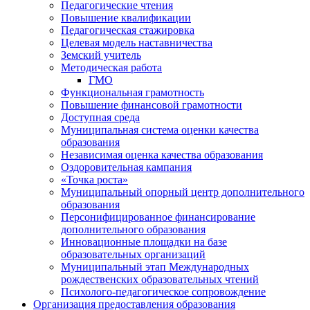
Педагогические чтения
Повышение квалификации
Педагогическая стажировка
Целевая модель наставничества
Земский учитель
Методическая работа
ГМО
Функциональная грамотность
Повышение финансовой грамотности
Доступная среда
Муниципальная система оценки качества
образования
Независимая оценка качества образования
Оздоровительная кампания
«Точка роста»
Муниципальный опорный центр дополнительного
образования
Персонифицированное финансирование
дополнительного образования
Инновационные площадки на базе
образовательных организаций
Муниципальный этап Международных
рождественских образовательных чтений
Психолого-педагогическое сопровождение
Организация предоставления образования