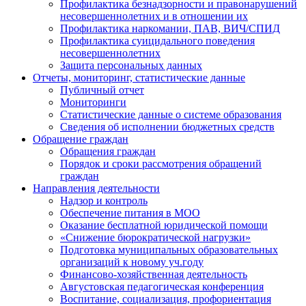
Профилактика безнадзорности и правонарушений
несовершеннолетних и в отношении их
Профилактика наркомании, ПАВ, ВИЧ/СПИД
Профилактика суицидального поведения
несовершеннолетних
Защита персональных данных
Отчеты, мониторинг, статистические данные
Публичный отчет
Мониторинги
Статистические данные о системе образования
Сведения об исполнении бюджетных средств
Обращение граждан
Обращения граждан
Порядок и сроки рассмотрения обращений
граждан
Направления деятельности
Надзор и контроль
Обеспечение питания в МОО
Оказание бесплатной юридической помощи
«Снижение бюрократической нагрузки»
Подготовка муниципальных образовательных
организаций к новому уч.году
Финансово-хозяйственная деятельность
Августовская педагогическая конференция
Воспитание, социализация, профориентация