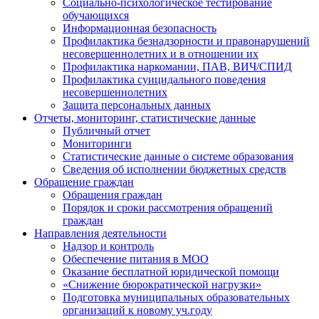
Социально-психологическое тестирование
обучающихся
Информационная безопасность
Профилактика безнадзорности и правонарушений
несовершеннолетних и в отношении их
Профилактика наркомании, ПАВ, ВИЧ/СПИД
Профилактика суицидального поведения
несовершеннолетних
Защита персональных данных
Отчеты, мониторинг, статистические данные
Публичный отчет
Мониторинги
Статистические данные о системе образования
Сведения об исполнении бюджетных средств
Обращение граждан
Обращения граждан
Порядок и сроки рассмотрения обращений
граждан
Направления деятельности
Надзор и контроль
Обеспечение питания в МОО
Оказание бесплатной юридической помощи
«Снижение бюрократической нагрузки»
Подготовка муниципальных образовательных
организаций к новому уч.году