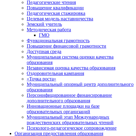
Педагогические чтения
Повышение квалификации
Педагогическая стажировка
Целевая модель наставничества
Земский учитель
Методическая работа
ГМО
Функциональная грамотность
Повышение финансовой грамотности
Доступная среда
Муниципальная система оценки качества
образования
Независимая оценка качества образования
Оздоровительная кампания
«Точка роста»
Муниципальный опорный центр дополнительного
образования
Персонифицированное финансирование
дополнительного образования
Инновационные площадки на базе
образовательных организаций
Муниципальный этап Международных
рождественских образовательных чтений
Психолого-педагогическое сопровождение
Организация предоставления образования