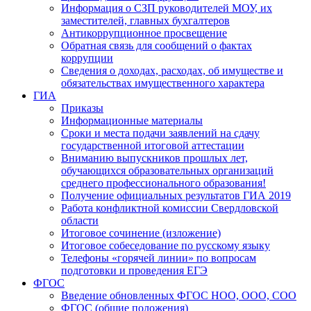
Информация о СЗП руководителей МОУ, их
заместителей, главных бухгалтеров
Антикоррупционное просвещение
Обратная связь для сообщений о фактах
коррупции
Сведения о доходах, расходах, об имуществе и
обязательствах имущественного характера
ГИА
Приказы
Информационные материалы
Сроки и места подачи заявлений на сдачу
государственной итоговой аттестации
Вниманию выпускников прошлых лет,
обучающихся образовательных организаций
среднего профессионального образования!
Получение официальных результатов ГИА 2019
Работа конфликтной комиссии Свердловской
области
Итоговое сочинение (изложение)
Итоговое собеседование по русскому языку
Телефоны «горячей линии» по вопросам
подготовки и проведения ЕГЭ
ФГОС
Введение обновленных ФГОС НОО, ООО, СОО
ФГОС (общие положения)