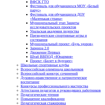
ВФСК ГТО
Фестиваль для обучающихся МОУ «Белый
парус»
Фестиваль для обучающихся ДОУ
«Маленькая страна»
Муниципальный этап Защиты
исследовательских проектов
Уральская академия лидерства
Президентские спортивные игры и
состязания
Муниципальный проект «Будь здоров»
Зарница 2.0
Движение Первых
Штаб ВВПОД «Юнармия»
Проект «Билет в будущее»
Школьные спортивные клубы
Всероссийская олимпиада школьников
Всероссийский конкурс сочинений
Духовно-нравственное и патриотическое
воспитание
Конкурсы профессионального мастерства
Аттестация педагогов и руководящих работников
Педагогические чтения
Повышение квалификации
Педагогическая стажировка