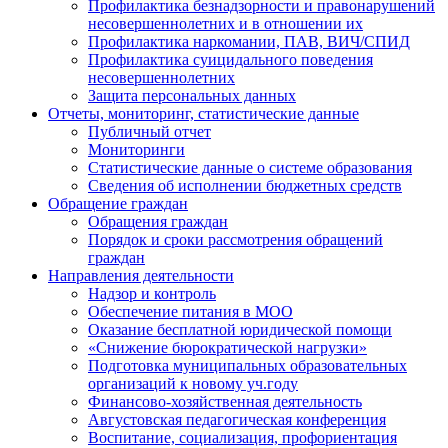
Профилактика безнадзорности и правонарушений
несовершеннолетних и в отношении их
Профилактика наркомании, ПАВ, ВИЧ/СПИД
Профилактика суицидального поведения
несовершеннолетних
Защита персональных данных
Отчеты, мониторинг, статистические данные
Публичный отчет
Мониторинги
Статистические данные о системе образования
Сведения об исполнении бюджетных средств
Обращение граждан
Обращения граждан
Порядок и сроки рассмотрения обращений
граждан
Направления деятельности
Надзор и контроль
Обеспечение питания в МОО
Оказание бесплатной юридической помощи
«Снижение бюрократической нагрузки»
Подготовка муниципальных образовательных
организаций к новому уч.году
Финансово-хозяйственная деятельность
Августовская педагогическая конференция
Воспитание, социализация, профориентация