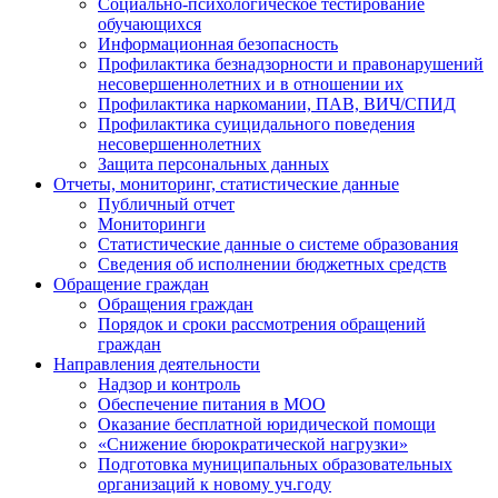
Социально-психологическое тестирование
обучающихся
Информационная безопасность
Профилактика безнадзорности и правонарушений
несовершеннолетних и в отношении их
Профилактика наркомании, ПАВ, ВИЧ/СПИД
Профилактика суицидального поведения
несовершеннолетних
Защита персональных данных
Отчеты, мониторинг, статистические данные
Публичный отчет
Мониторинги
Статистические данные о системе образования
Сведения об исполнении бюджетных средств
Обращение граждан
Обращения граждан
Порядок и сроки рассмотрения обращений
граждан
Направления деятельности
Надзор и контроль
Обеспечение питания в МОО
Оказание бесплатной юридической помощи
«Снижение бюрократической нагрузки»
Подготовка муниципальных образовательных
организаций к новому уч.году