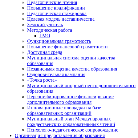
Педагогические чтения
Повышение квалификации
Педагогическая стажировка
Целевая модель наставничества
Земский учитель
Методическая работа
ГМО
Функциональная грамотность
Повышение финансовой грамотности
Доступная среда
Муниципальная система оценки качества
образования
Независимая оценка качества образования
Оздоровительная кампания
«Точка роста»
Муниципальный опорный центр дополнительного
образования
Персонифицированное финансирование
дополнительного образования
Инновационные площадки на базе
образовательных организаций
Муниципальный этап Международных
рождественских образовательных чтений
Психолого-педагогическое сопровождение
Организация предоставления образования