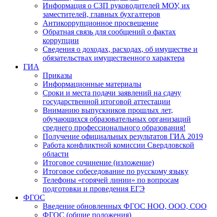
Информация о СЗП руководителей МОУ, их
заместителей, главных бухгалтеров
Антикоррупционное просвещение
Обратная связь для сообщений о фактах
коррупции
Сведения о доходах, расходах, об имуществе и
обязательствах имущественного характера
ГИА
Приказы
Информационные материалы
Сроки и места подачи заявлений на сдачу
государственной итоговой аттестации
Вниманию выпускников прошлых лет,
обучающихся образовательных организаций
среднего профессионального образования!
Получение официальных результатов ГИА 2019
Работа конфликтной комиссии Свердловской
области
Итоговое сочинение (изложение)
Итоговое собеседование по русскому языку
Телефоны «горячей линии» по вопросам
подготовки и проведения ЕГЭ
ФГОС
Введение обновленных ФГОС НОО, ООО, СОО
ФГОС (общие положения)