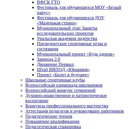
ВФСК ГТО
Фестиваль для обучающихся МОУ «Белый
парус»
Фестиваль для обучающихся ДОУ
«Маленькая страна»
Муниципальный этап Защиты
исследовательских проектов
Уральская академия лидерства
Президентские спортивные игры и
состязания
Муниципальный проект «Будь здоров»
Зарница 2.0
Движение Первых
Штаб ВВПОД «Юнармия»
Проект «Билет в будущее»
Школьные спортивные клубы
Всероссийская олимпиада школьников
Всероссийский конкурс сочинений
Духовно-нравственное и патриотическое
воспитание
Конкурсы профессионального мастерства
Аттестация педагогов и руководящих работников
Педагогические чтения
Повышение квалификации
Педагогическая стажировка