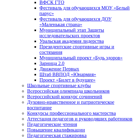
ВФСК ГТО
Фестиваль для обучающихся МОУ «Белый
парус»
Фестиваль для обучающихся ДОУ
«Маленькая страна»
Муниципальный этап Защиты
исследовательских проектов
Уральская академия лидерства
Президентские спортивные игры и
состязания
Муниципальный проект «Будь здоров»
Зарница 2.0
Движение Первых
Штаб ВВПОД «Юнармия»
Проект «Билет в будущее»
Школьные спортивные клубы
Всероссийская олимпиада школьников
Всероссийский конкурс сочинений
Духовно-нравственное и патриотическое
воспитание
Конкурсы профессионального мастерства
Аттестация педагогов и руководящих работников
Педагогические чтения
Повышение квалификации
Педагогическая стажировка