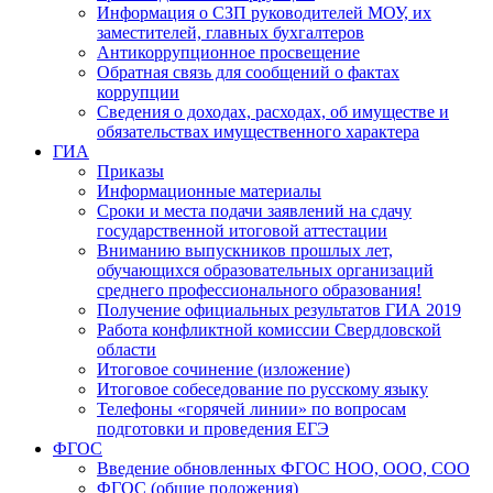
Информация о СЗП руководителей МОУ, их
заместителей, главных бухгалтеров
Антикоррупционное просвещение
Обратная связь для сообщений о фактах
коррупции
Сведения о доходах, расходах, об имуществе и
обязательствах имущественного характера
ГИА
Приказы
Информационные материалы
Сроки и места подачи заявлений на сдачу
государственной итоговой аттестации
Вниманию выпускников прошлых лет,
обучающихся образовательных организаций
среднего профессионального образования!
Получение официальных результатов ГИА 2019
Работа конфликтной комиссии Свердловской
области
Итоговое сочинение (изложение)
Итоговое собеседование по русскому языку
Телефоны «горячей линии» по вопросам
подготовки и проведения ЕГЭ
ФГОС
Введение обновленных ФГОС НОО, ООО, СОО
ФГОС (общие положения)