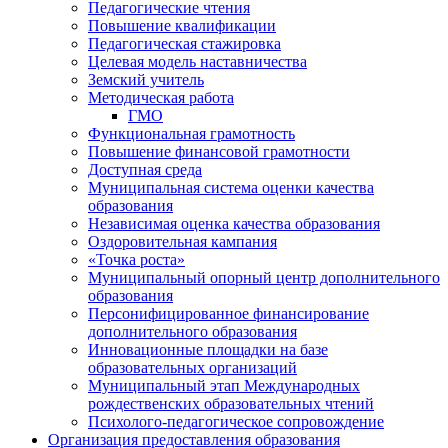
Педагогические чтения
Повышение квалификации
Педагогическая стажировка
Целевая модель наставничества
Земский учитель
Методическая работа
ГМО
Функциональная грамотность
Повышение финансовой грамотности
Доступная среда
Муниципальная система оценки качества
образования
Независимая оценка качества образования
Оздоровительная кампания
«Точка роста»
Муниципальный опорный центр дополнительного
образования
Персонифицированное финансирование
дополнительного образования
Инновационные площадки на базе
образовательных организаций
Муниципальный этап Международных
рождественских образовательных чтений
Психолого-педагогическое сопровождение
Организация предоставления образования