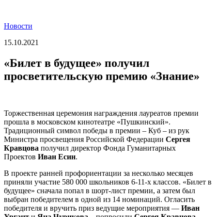
Новости
15.10.2021
«Билет в будущее» получил
просветительскую премию «Знание»
Торжественная церемония награждения лауреатов премии
прошла в московском кинотеатре «Пушкинский».
Традиционный символ победы в премии – Куб – из рук
Министра просвещения Российской Федерации
Сергея
Кравцова
получил директор Фонда Гуманитарных
Проектов
Иван Есин
.
В проекте ранней профориентации за несколько месяцев
приняли участие 580 000 школьников 6-11-х классов. «Билет в
будущее» сначала попал в шорт-лист премии, а затем был
выбран победителем в одной из 14 номинаций. Огласить
победителя и вручить приз ведущие мероприятия —
Иван
Ургант
и
Яна Чурикова
– попросили
Сергея Кравцова
.