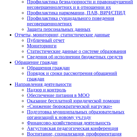
Профилактика безнадзорности и правонарушений
несовершеннолетних и в отношении их
Профилактика наркомании, ПАВ, ВИЧ/СПИД
Профилактика суицидального поведения
несовершеннолетних
Защита персональных данных
Отчеты, мониторинг, статистические данные
Публичный отчет
Мониторинги
Статистические данные о системе образования
Сведения об исполнении бюджетных средств
Обращение граждан
Обращения граждан
Порядок и сроки рассмотрения обращений
граждан
Направления деятельности
Надзор и контроль
Обеспечение питания в МОО
Оказание бесплатной юридической помощи
«Снижение бюрократической нагрузки»
Подготовка муниципальных образовательных
организаций к новому уч.году
Финансово-хозяйственная деятельность
Августовская педагогическая конференция
Воспитание, социализация, профориентация