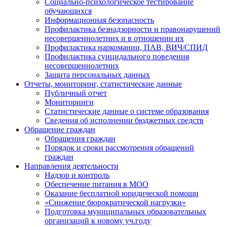
Социально-психологическое тестирование
обучающихся
Информационная безопасность
Профилактика безнадзорности и правонарушений
несовершеннолетних и в отношении их
Профилактика наркомании, ПАВ, ВИЧ/СПИД
Профилактика суицидального поведения
несовершеннолетних
Защита персональных данных
Отчеты, мониторинг, статистические данные
Публичный отчет
Мониторинги
Статистические данные о системе образования
Сведения об исполнении бюджетных средств
Обращение граждан
Обращения граждан
Порядок и сроки рассмотрения обращений
граждан
Направления деятельности
Надзор и контроль
Обеспечение питания в МОО
Оказание бесплатной юридической помощи
«Снижение бюрократической нагрузки»
Подготовка муниципальных образовательных
организаций к новому уч.году