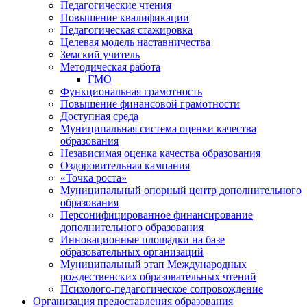
Педагогические чтения
Повышение квалификации
Педагогическая стажировка
Целевая модель наставничества
Земский учитель
Методическая работа
ГМО
Функциональная грамотность
Повышение финансовой грамотности
Доступная среда
Муниципальная система оценки качества
образования
Независимая оценка качества образования
Оздоровительная кампания
«Точка роста»
Муниципальный опорный центр дополнительного
образования
Персонифицированное финансирование
дополнительного образования
Инновационные площадки на базе
образовательных организаций
Муниципальный этап Международных
рождественских образовательных чтений
Психолого-педагогическое сопровождение
Организация предоставления образования