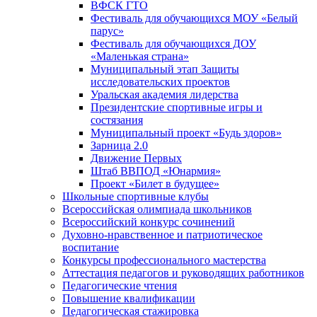
ВФСК ГТО
Фестиваль для обучающихся МОУ «Белый
парус»
Фестиваль для обучающихся ДОУ
«Маленькая страна»
Муниципальный этап Защиты
исследовательских проектов
Уральская академия лидерства
Президентские спортивные игры и
состязания
Муниципальный проект «Будь здоров»
Зарница 2.0
Движение Первых
Штаб ВВПОД «Юнармия»
Проект «Билет в будущее»
Школьные спортивные клубы
Всероссийская олимпиада школьников
Всероссийский конкурс сочинений
Духовно-нравственное и патриотическое
воспитание
Конкурсы профессионального мастерства
Аттестация педагогов и руководящих работников
Педагогические чтения
Повышение квалификации
Педагогическая стажировка