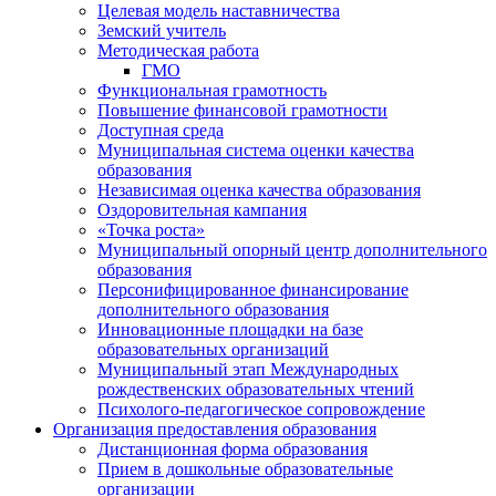
Целевая модель наставничества
Земский учитель
Методическая работа
ГМО
Функциональная грамотность
Повышение финансовой грамотности
Доступная среда
Муниципальная система оценки качества
образования
Независимая оценка качества образования
Оздоровительная кампания
«Точка роста»
Муниципальный опорный центр дополнительного
образования
Персонифицированное финансирование
дополнительного образования
Инновационные площадки на базе
образовательных организаций
Муниципальный этап Международных
рождественских образовательных чтений
Психолого-педагогическое сопровождение
Организация предоставления образования
Дистанционная форма образования
Прием в дошкольные образовательные
организации