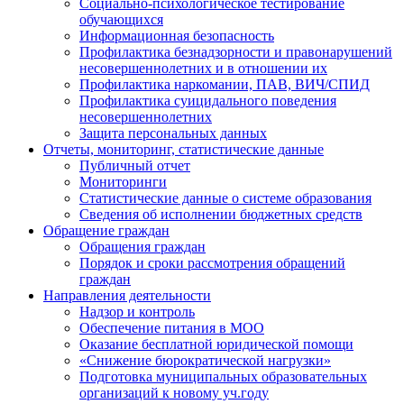
Социально-психологическое тестирование
обучающихся
Информационная безопасность
Профилактика безнадзорности и правонарушений
несовершеннолетних и в отношении их
Профилактика наркомании, ПАВ, ВИЧ/СПИД
Профилактика суицидального поведения
несовершеннолетних
Защита персональных данных
Отчеты, мониторинг, статистические данные
Публичный отчет
Мониторинги
Статистические данные о системе образования
Сведения об исполнении бюджетных средств
Обращение граждан
Обращения граждан
Порядок и сроки рассмотрения обращений
граждан
Направления деятельности
Надзор и контроль
Обеспечение питания в МОО
Оказание бесплатной юридической помощи
«Снижение бюрократической нагрузки»
Подготовка муниципальных образовательных
организаций к новому уч.году