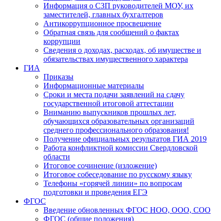
Информация о СЗП руководителей МОУ, их
заместителей, главных бухгалтеров
Антикоррупционное просвещение
Обратная связь для сообщений о фактах
коррупции
Сведения о доходах, расходах, об имуществе и
обязательствах имущественного характера
ГИА
Приказы
Информационные материалы
Сроки и места подачи заявлений на сдачу
государственной итоговой аттестации
Вниманию выпускников прошлых лет,
обучающихся образовательных организаций
среднего профессионального образования!
Получение официальных результатов ГИА 2019
Работа конфликтной комиссии Свердловской
области
Итоговое сочинение (изложение)
Итоговое собеседование по русскому языку
Телефоны «горячей линии» по вопросам
подготовки и проведения ЕГЭ
ФГОС
Введение обновленных ФГОС НОО, ООО, СОО
ФГОС (общие положения)