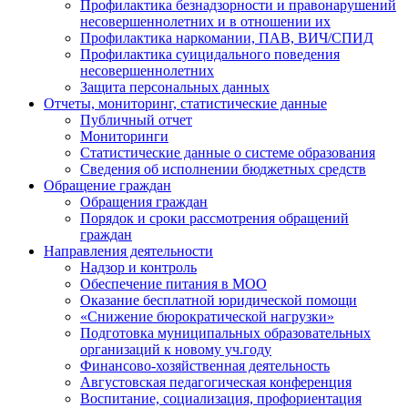
Профилактика безнадзорности и правонарушений
несовершеннолетних и в отношении их
Профилактика наркомании, ПАВ, ВИЧ/СПИД
Профилактика суицидального поведения
несовершеннолетних
Защита персональных данных
Отчеты, мониторинг, статистические данные
Публичный отчет
Мониторинги
Статистические данные о системе образования
Сведения об исполнении бюджетных средств
Обращение граждан
Обращения граждан
Порядок и сроки рассмотрения обращений
граждан
Направления деятельности
Надзор и контроль
Обеспечение питания в МОО
Оказание бесплатной юридической помощи
«Снижение бюрократической нагрузки»
Подготовка муниципальных образовательных
организаций к новому уч.году
Финансово-хозяйственная деятельность
Августовская педагогическая конференция
Воспитание, социализация, профориентация