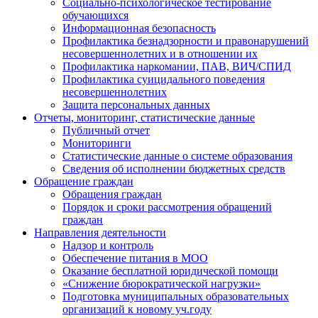
Социально-психологическое тестирование
обучающихся
Информационная безопасность
Профилактика безнадзорности и правонарушений
несовершеннолетних и в отношении их
Профилактика наркомании, ПАВ, ВИЧ/СПИД
Профилактика суицидального поведения
несовершеннолетних
Защита персональных данных
Отчеты, мониторинг, статистические данные
Публичный отчет
Мониторинги
Статистические данные о системе образования
Сведения об исполнении бюджетных средств
Обращение граждан
Обращения граждан
Порядок и сроки рассмотрения обращений
граждан
Направления деятельности
Надзор и контроль
Обеспечение питания в МОО
Оказание бесплатной юридической помощи
«Снижение бюрократической нагрузки»
Подготовка муниципальных образовательных
организаций к новому уч.году