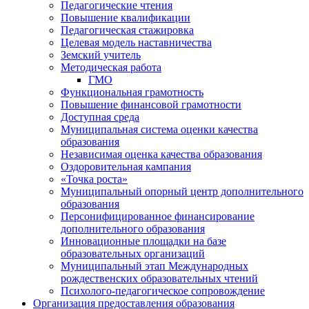
Педагогические чтения
Повышение квалификации
Педагогическая стажировка
Целевая модель наставничества
Земский учитель
Методическая работа
ГМО
Функциональная грамотность
Повышение финансовой грамотности
Доступная среда
Муниципальная система оценки качества
образования
Независимая оценка качества образования
Оздоровительная кампания
«Точка роста»
Муниципальный опорный центр дополнительного
образования
Персонифицированное финансирование
дополнительного образования
Инновационные площадки на базе
образовательных организаций
Муниципальный этап Международных
рождественских образовательных чтений
Психолого-педагогическое сопровождение
Организация предоставления образования