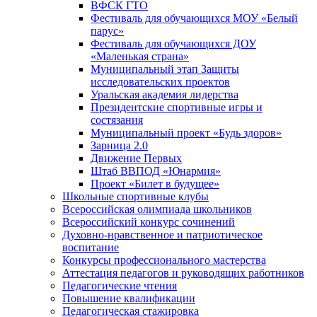
ВФСК ГТО
Фестиваль для обучающихся МОУ «Белый
парус»
Фестиваль для обучающихся ДОУ
«Маленькая страна»
Муниципальный этап Защиты
исследовательских проектов
Уральская академия лидерства
Президентские спортивные игры и
состязания
Муниципальный проект «Будь здоров»
Зарница 2.0
Движение Первых
Штаб ВВПОД «Юнармия»
Проект «Билет в будущее»
Школьные спортивные клубы
Всероссийская олимпиада школьников
Всероссийский конкурс сочинений
Духовно-нравственное и патриотическое
воспитание
Конкурсы профессионального мастерства
Аттестация педагогов и руководящих работников
Педагогические чтения
Повышение квалификации
Педагогическая стажировка