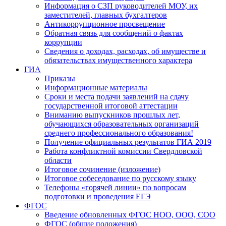
Информация о СЗП руководителей МОУ, их
заместителей, главных бухгалтеров
Антикоррупционное просвещение
Обратная связь для сообщений о фактах
коррупции
Сведения о доходах, расходах, об имуществе и
обязательствах имущественного характера
ГИА
Приказы
Информационные материалы
Сроки и места подачи заявлений на сдачу
государственной итоговой аттестации
Вниманию выпускников прошлых лет,
обучающихся образовательных организаций
среднего профессионального образования!
Получение официальных результатов ГИА 2019
Работа конфликтной комиссии Свердловской
области
Итоговое сочинение (изложение)
Итоговое собеседование по русскому языку
Телефоны «горячей линии» по вопросам
подготовки и проведения ЕГЭ
ФГОС
Введение обновленных ФГОС НОО, ООО, СОО
ФГОС (общие положения)