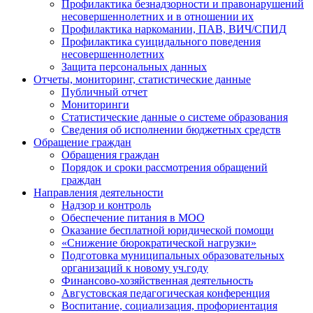
Профилактика безнадзорности и правонарушений
несовершеннолетних и в отношении их
Профилактика наркомании, ПАВ, ВИЧ/СПИД
Профилактика суицидального поведения
несовершеннолетних
Защита персональных данных
Отчеты, мониторинг, статистические данные
Публичный отчет
Мониторинги
Статистические данные о системе образования
Сведения об исполнении бюджетных средств
Обращение граждан
Обращения граждан
Порядок и сроки рассмотрения обращений
граждан
Направления деятельности
Надзор и контроль
Обеспечение питания в МОО
Оказание бесплатной юридической помощи
«Снижение бюрократической нагрузки»
Подготовка муниципальных образовательных
организаций к новому уч.году
Финансово-хозяйственная деятельность
Августовская педагогическая конференция
Воспитание, социализация, профориентация