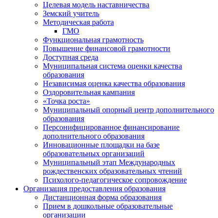
Целевая модель наставничества
Земский учитель
Методическая работа
ГМО
Функциональная грамотность
Повышение финансовой грамотности
Доступная среда
Муниципальная система оценки качества
образования
Независимая оценка качества образования
Оздоровительная кампания
«Точка роста»
Муниципальный опорный центр дополнительного
образования
Персонифицированное финансирование
дополнительного образования
Инновационные площадки на базе
образовательных организаций
Муниципальный этап Международных
рождественских образовательных чтений
Психолого-педагогическое сопровождение
Организация предоставления образования
Дистанционная форма образования
Прием в дошкольные образовательные
организации