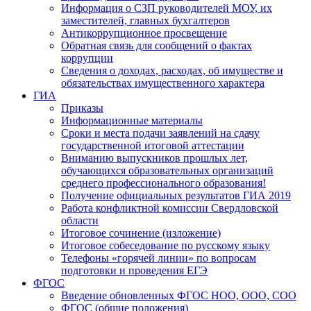
Информация о СЗП руководителей МОУ, их
заместителей, главных бухгалтеров
Антикоррупционное просвещение
Обратная связь для сообщений о фактах
коррупции
Сведения о доходах, расходах, об имуществе и
обязательствах имущественного характера
ГИА
Приказы
Информационные материалы
Сроки и места подачи заявлений на сдачу
государственной итоговой аттестации
Вниманию выпускников прошлых лет,
обучающихся образовательных организаций
среднего профессионального образования!
Получение официальных результатов ГИА 2019
Работа конфликтной комиссии Свердловской
области
Итоговое сочинение (изложение)
Итоговое собеседование по русскому языку
Телефоны «горячей линии» по вопросам
подготовки и проведения ЕГЭ
ФГОС
Введение обновленных ФГОС НОО, ООО, СОО
ФГОС (общие положения)