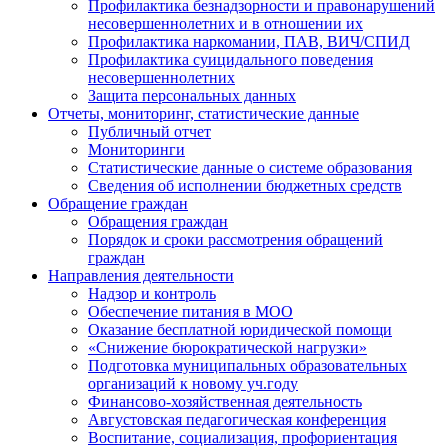
Профилактика безнадзорности и правонарушений
несовершеннолетних и в отношении их
Профилактика наркомании, ПАВ, ВИЧ/СПИД
Профилактика суицидального поведения
несовершеннолетних
Защита персональных данных
Отчеты, мониторинг, статистические данные
Публичный отчет
Мониторинги
Статистические данные о системе образования
Сведения об исполнении бюджетных средств
Обращение граждан
Обращения граждан
Порядок и сроки рассмотрения обращений
граждан
Направления деятельности
Надзор и контроль
Обеспечение питания в МОО
Оказание бесплатной юридической помощи
«Снижение бюрократической нагрузки»
Подготовка муниципальных образовательных
организаций к новому уч.году
Финансово-хозяйственная деятельность
Августовская педагогическая конференция
Воспитание, социализация, профориентация