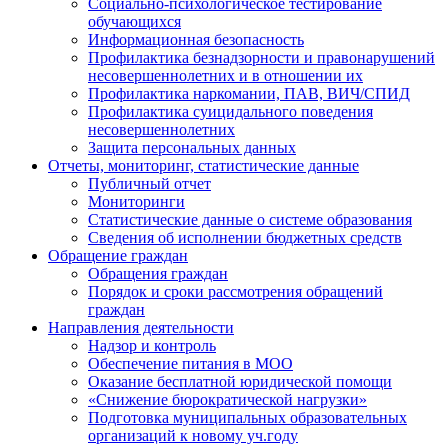
Социально-психологическое тестирование
обучающихся
Информационная безопасность
Профилактика безнадзорности и правонарушений
несовершеннолетних и в отношении их
Профилактика наркомании, ПАВ, ВИЧ/СПИД
Профилактика суицидального поведения
несовершеннолетних
Защита персональных данных
Отчеты, мониторинг, статистические данные
Публичный отчет
Мониторинги
Статистические данные о системе образования
Сведения об исполнении бюджетных средств
Обращение граждан
Обращения граждан
Порядок и сроки рассмотрения обращений
граждан
Направления деятельности
Надзор и контроль
Обеспечение питания в МОО
Оказание бесплатной юридической помощи
«Снижение бюрократической нагрузки»
Подготовка муниципальных образовательных
организаций к новому уч.году