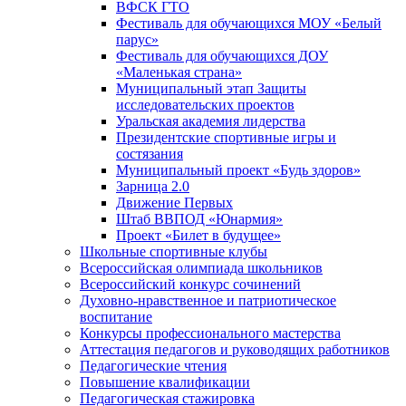
ВФСК ГТО
Фестиваль для обучающихся МОУ «Белый
парус»
Фестиваль для обучающихся ДОУ
«Маленькая страна»
Муниципальный этап Защиты
исследовательских проектов
Уральская академия лидерства
Президентские спортивные игры и
состязания
Муниципальный проект «Будь здоров»
Зарница 2.0
Движение Первых
Штаб ВВПОД «Юнармия»
Проект «Билет в будущее»
Школьные спортивные клубы
Всероссийская олимпиада школьников
Всероссийский конкурс сочинений
Духовно-нравственное и патриотическое
воспитание
Конкурсы профессионального мастерства
Аттестация педагогов и руководящих работников
Педагогические чтения
Повышение квалификации
Педагогическая стажировка