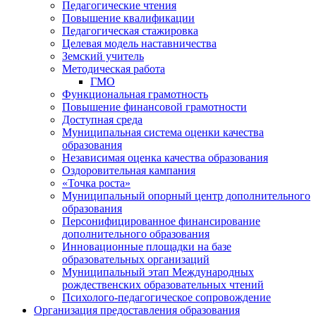
Педагогические чтения
Повышение квалификации
Педагогическая стажировка
Целевая модель наставничества
Земский учитель
Методическая работа
ГМО
Функциональная грамотность
Повышение финансовой грамотности
Доступная среда
Муниципальная система оценки качества
образования
Независимая оценка качества образования
Оздоровительная кампания
«Точка роста»
Муниципальный опорный центр дополнительного
образования
Персонифицированное финансирование
дополнительного образования
Инновационные площадки на базе
образовательных организаций
Муниципальный этап Международных
рождественских образовательных чтений
Психолого-педагогическое сопровождение
Организация предоставления образования