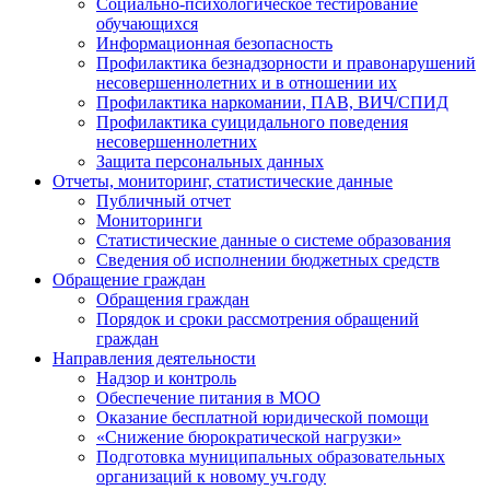
Социально-психологическое тестирование
обучающихся
Информационная безопасность
Профилактика безнадзорности и правонарушений
несовершеннолетних и в отношении их
Профилактика наркомании, ПАВ, ВИЧ/СПИД
Профилактика суицидального поведения
несовершеннолетних
Защита персональных данных
Отчеты, мониторинг, статистические данные
Публичный отчет
Мониторинги
Статистические данные о системе образования
Сведения об исполнении бюджетных средств
Обращение граждан
Обращения граждан
Порядок и сроки рассмотрения обращений
граждан
Направления деятельности
Надзор и контроль
Обеспечение питания в МОО
Оказание бесплатной юридической помощи
«Снижение бюрократической нагрузки»
Подготовка муниципальных образовательных
организаций к новому уч.году