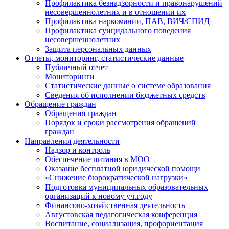
Профилактика безнадзорности и правонарушений
несовершеннолетних и в отношении их
Профилактика наркомании, ПАВ, ВИЧ/СПИД
Профилактика суицидального поведения
несовершеннолетних
Защита персональных данных
Отчеты, мониторинг, статистические данные
Публичный отчет
Мониторинги
Статистические данные о системе образования
Сведения об исполнении бюджетных средств
Обращение граждан
Обращения граждан
Порядок и сроки рассмотрения обращений
граждан
Направления деятельности
Надзор и контроль
Обеспечение питания в МОО
Оказание бесплатной юридической помощи
«Снижение бюрократической нагрузки»
Подготовка муниципальных образовательных
организаций к новому уч.году
Финансово-хозяйственная деятельность
Августовская педагогическая конференция
Воспитание, социализация, профориентация