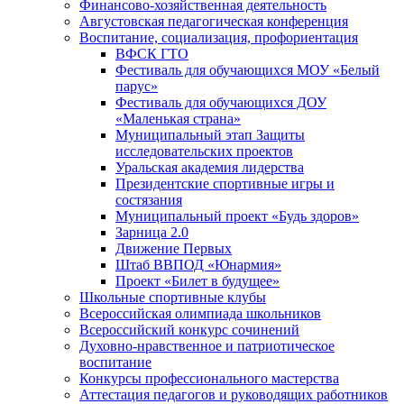
Финансово-хозяйственная деятельность
Августовская педагогическая конференция
Воспитание, социализация, профориентация
ВФСК ГТО
Фестиваль для обучающихся МОУ «Белый
парус»
Фестиваль для обучающихся ДОУ
«Маленькая страна»
Муниципальный этап Защиты
исследовательских проектов
Уральская академия лидерства
Президентские спортивные игры и
состязания
Муниципальный проект «Будь здоров»
Зарница 2.0
Движение Первых
Штаб ВВПОД «Юнармия»
Проект «Билет в будущее»
Школьные спортивные клубы
Всероссийская олимпиада школьников
Всероссийский конкурс сочинений
Духовно-нравственное и патриотическое
воспитание
Конкурсы профессионального мастерства
Аттестация педагогов и руководящих работников