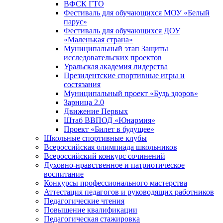
ВФСК ГТО
Фестиваль для обучающихся МОУ «Белый
парус»
Фестиваль для обучающихся ДОУ
«Маленькая страна»
Муниципальный этап Защиты
исследовательских проектов
Уральская академия лидерства
Президентские спортивные игры и
состязания
Муниципальный проект «Будь здоров»
Зарница 2.0
Движение Первых
Штаб ВВПОД «Юнармия»
Проект «Билет в будущее»
Школьные спортивные клубы
Всероссийская олимпиада школьников
Всероссийский конкурс сочинений
Духовно-нравственное и патриотическое
воспитание
Конкурсы профессионального мастерства
Аттестация педагогов и руководящих работников
Педагогические чтения
Повышение квалификации
Педагогическая стажировка