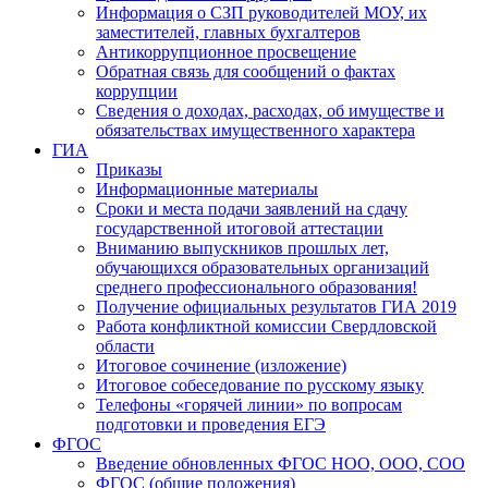
Информация о СЗП руководителей МОУ, их
заместителей, главных бухгалтеров
Антикоррупционное просвещение
Обратная связь для сообщений о фактах
коррупции
Сведения о доходах, расходах, об имуществе и
обязательствах имущественного характера
ГИА
Приказы
Информационные материалы
Сроки и места подачи заявлений на сдачу
государственной итоговой аттестации
Вниманию выпускников прошлых лет,
обучающихся образовательных организаций
среднего профессионального образования!
Получение официальных результатов ГИА 2019
Работа конфликтной комиссии Свердловской
области
Итоговое сочинение (изложение)
Итоговое собеседование по русскому языку
Телефоны «горячей линии» по вопросам
подготовки и проведения ЕГЭ
ФГОС
Введение обновленных ФГОС НОО, ООО, СОО
ФГОС (общие положения)