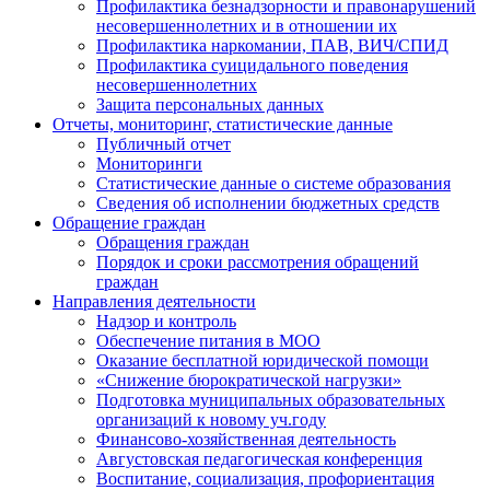
Профилактика безнадзорности и правонарушений
несовершеннолетних и в отношении их
Профилактика наркомании, ПАВ, ВИЧ/СПИД
Профилактика суицидального поведения
несовершеннолетних
Защита персональных данных
Отчеты, мониторинг, статистические данные
Публичный отчет
Мониторинги
Статистические данные о системе образования
Сведения об исполнении бюджетных средств
Обращение граждан
Обращения граждан
Порядок и сроки рассмотрения обращений
граждан
Направления деятельности
Надзор и контроль
Обеспечение питания в МОО
Оказание бесплатной юридической помощи
«Снижение бюрократической нагрузки»
Подготовка муниципальных образовательных
организаций к новому уч.году
Финансово-хозяйственная деятельность
Августовская педагогическая конференция
Воспитание, социализация, профориентация