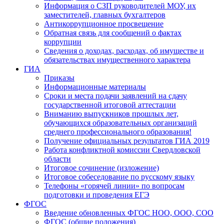
Информация о СЗП руководителей МОУ, их
заместителей, главных бухгалтеров
Антикоррупционное просвещение
Обратная связь для сообщений о фактах
коррупции
Сведения о доходах, расходах, об имуществе и
обязательствах имущественного характера
ГИА
Приказы
Информационные материалы
Сроки и места подачи заявлений на сдачу
государственной итоговой аттестации
Вниманию выпускников прошлых лет,
обучающихся образовательных организаций
среднего профессионального образования!
Получение официальных результатов ГИА 2019
Работа конфликтной комиссии Свердловской
области
Итоговое сочинение (изложение)
Итоговое собеседование по русскому языку
Телефоны «горячей линии» по вопросам
подготовки и проведения ЕГЭ
ФГОС
Введение обновленных ФГОС НОО, ООО, СОО
ФГОС (общие положения)