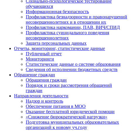
Социально-психологическое тестирование
обучающихся
Информационная безопасность
Профилактика безнадзорности и правонарушений
несовершеннолетних и в отношении их
Профилактика наркомании, ПАВ, ВИЧ/СПИД
Профилактика суицидального поведения
несовершеннолетних
Защита персональных данных
Отчеты, мониторинг, статистические данные
Публичный отчет
Мониторинги
Статистические данные о системе образования
Сведения об исполнении бюджетных средств
Обращение граждан
Обращения граждан
Порядок и сроки рассмотрения обращений
граждан
Направления деятельности
Надзор и контроль
Обеспечение питания в МОО
Оказание бесплатной юридической помощи
«Снижение бюрократической нагрузки»
Подготовка муниципальных образовательных
организаций к новому уч.году