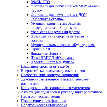
ВФСК ГТО
Фестиваль для обучающихся МОУ «Белый
парус»
Фестиваль для обучающихся ДОУ
«Маленькая страна»
Муниципальный этап Защиты
исследовательских проектов
Уральская академия лидерства
Президентские спортивные игры и
состязания
Муниципальный проект «Будь здоров»
Зарница 2.0
Движение Первых
Штаб ВВПОД «Юнармия»
Проект «Билет в будущее»
Школьные спортивные клубы
Всероссийская олимпиада школьников
Всероссийский конкурс сочинений
Духовно-нравственное и патриотическое
воспитание
Конкурсы профессионального мастерства
Аттестация педагогов и руководящих работников
Педагогические чтения
Повышение квалификации
Педагогическая стажировка