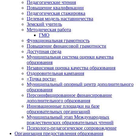
Педагогические чтения
Повышение квалификации
Педагогическая стажировка
Целевая модель наставничества
Земский учитель
Методическая работа
ГМО
Функциональная грамотность
Повышение финансовой грамотности
Доступная среда
Муниципальная система оценки качества
образования
Независимая оценка качества образования
Оздоровительная кампания
«Точка роста»
Муниципальный опорный центр дополнительного
образования
Персонифицированное финансирование
дополнительного образования
Инновационные площадки на базе
образовательных организаций
Муниципальный этап Международных
рождественских образовательных чтений
Психолого-педагогическое сопровождение
Организация предоставления образования