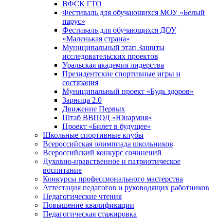
ВФСК ГТО
Фестиваль для обучающихся МОУ «Белый
парус»
Фестиваль для обучающихся ДОУ
«Маленькая страна»
Муниципальный этап Защиты
исследовательских проектов
Уральская академия лидерства
Президентские спортивные игры и
состязания
Муниципальный проект «Будь здоров»
Зарница 2.0
Движение Первых
Штаб ВВПОД «Юнармия»
Проект «Билет в будущее»
Школьные спортивные клубы
Всероссийская олимпиада школьников
Всероссийский конкурс сочинений
Духовно-нравственное и патриотическое
воспитание
Конкурсы профессионального мастерства
Аттестация педагогов и руководящих работников
Педагогические чтения
Повышение квалификации
Педагогическая стажировка