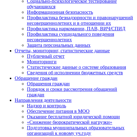
Социально-психологическое тестирование
обучающихся
Информационная безопасность
Профилактика безнадзорности и правонарушений
несовершеннолетних и в отношении их
Профилактика наркомании, ПАВ, ВИЧ/СПИД
Профилактика суицидального поведения
несовершеннолетних
Защита персональных данных
Отчеты, мониторинг, статистические данные
Публичный отчет
Мониторинги
Статистические данные о системе образования
Сведения об исполнении бюджетных средств
Обращение граждан
Обращения граждан
Порядок и сроки рассмотрения обращений
граждан
Направления деятельности
Надзор и контроль
Обеспечение питания в МОО
Оказание бесплатной юридической помощи
«Снижение бюрократической нагрузки»
Подготовка муниципальных образовательных
организаций к новому уч.году