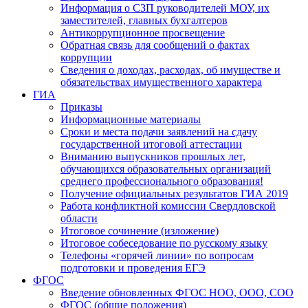
Информация о СЗП руководителей МОУ, их
заместителей, главных бухгалтеров
Антикоррупционное просвещение
Обратная связь для сообщений о фактах
коррупции
Сведения о доходах, расходах, об имуществе и
обязательствах имущественного характера
ГИА
Приказы
Информационные материалы
Сроки и места подачи заявлений на сдачу
государственной итоговой аттестации
Вниманию выпускников прошлых лет,
обучающихся образовательных организаций
среднего профессионального образования!
Получение официальных результатов ГИА 2019
Работа конфликтной комиссии Свердловской
области
Итоговое сочинение (изложение)
Итоговое собеседование по русскому языку
Телефоны «горячей линии» по вопросам
подготовки и проведения ЕГЭ
ФГОС
Введение обновленных ФГОС НОО, ООО, СОО
ФГОС (общие положения)