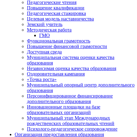
Педагогические чтения
Повышение квалификации
Педагогическая стажировка
Целевая модель наставничества
Земский учитель
Методическая работа
ГМО
Функциональная грамотность
Повышение финансовой грамотности
Доступная среда
Муниципальная система оценки качества
образования
Независимая оценка качества образования
Оздоровительная кампания
«Точка роста»
Муниципальный опорный центр дополнительного
образования
Персонифицированное финансирование
дополнительного образования
Инновационные площадки на базе
образовательных организаций
Муниципальный этап Международных
рождественских образовательных чтений
Психолого-педагогическое сопровождение
Организация предоставления образования