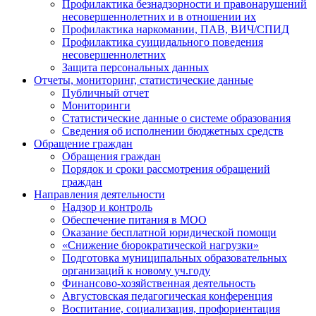
Профилактика безнадзорности и правонарушений
несовершеннолетних и в отношении их
Профилактика наркомании, ПАВ, ВИЧ/СПИД
Профилактика суицидального поведения
несовершеннолетних
Защита персональных данных
Отчеты, мониторинг, статистические данные
Публичный отчет
Мониторинги
Статистические данные о системе образования
Сведения об исполнении бюджетных средств
Обращение граждан
Обращения граждан
Порядок и сроки рассмотрения обращений
граждан
Направления деятельности
Надзор и контроль
Обеспечение питания в МОО
Оказание бесплатной юридической помощи
«Снижение бюрократической нагрузки»
Подготовка муниципальных образовательных
организаций к новому уч.году
Финансово-хозяйственная деятельность
Августовская педагогическая конференция
Воспитание, социализация, профориентация