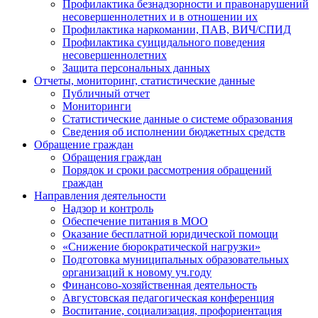
Профилактика безнадзорности и правонарушений
несовершеннолетних и в отношении их
Профилактика наркомании, ПАВ, ВИЧ/СПИД
Профилактика суицидального поведения
несовершеннолетних
Защита персональных данных
Отчеты, мониторинг, статистические данные
Публичный отчет
Мониторинги
Статистические данные о системе образования
Сведения об исполнении бюджетных средств
Обращение граждан
Обращения граждан
Порядок и сроки рассмотрения обращений
граждан
Направления деятельности
Надзор и контроль
Обеспечение питания в МОО
Оказание бесплатной юридической помощи
«Снижение бюрократической нагрузки»
Подготовка муниципальных образовательных
организаций к новому уч.году
Финансово-хозяйственная деятельность
Августовская педагогическая конференция
Воспитание, социализация, профориентация