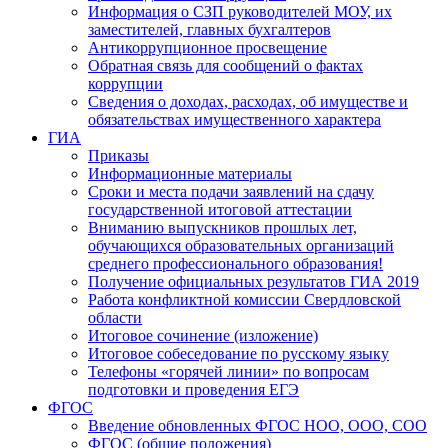
Информация о СЗП руководителей МОУ, их
заместителей, главных бухгалтеров
Антикоррупционное просвещение
Обратная связь для сообщений о фактах
коррупции
Сведения о доходах, расходах, об имуществе и
обязательствах имущественного характера
ГИА
Приказы
Информационные материалы
Сроки и места подачи заявлений на сдачу
государственной итоговой аттестации
Вниманию выпускников прошлых лет,
обучающихся образовательных организаций
среднего профессионального образования!
Получение официальных результатов ГИА 2019
Работа конфликтной комиссии Свердловской
области
Итоговое сочинение (изложение)
Итоговое собеседование по русскому языку
Телефоны «горячей линии» по вопросам
подготовки и проведения ЕГЭ
ФГОС
Введение обновленных ФГОС НОО, ООО, СОО
ФГОС (общие положения)