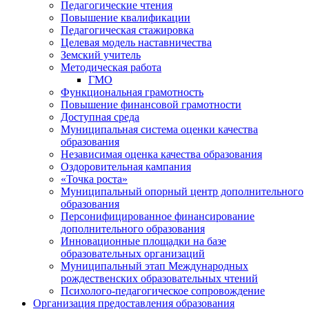
Педагогические чтения
Повышение квалификации
Педагогическая стажировка
Целевая модель наставничества
Земский учитель
Методическая работа
ГМО
Функциональная грамотность
Повышение финансовой грамотности
Доступная среда
Муниципальная система оценки качества
образования
Независимая оценка качества образования
Оздоровительная кампания
«Точка роста»
Муниципальный опорный центр дополнительного
образования
Персонифицированное финансирование
дополнительного образования
Инновационные площадки на базе
образовательных организаций
Муниципальный этап Международных
рождественских образовательных чтений
Психолого-педагогическое сопровождение
Организация предоставления образования