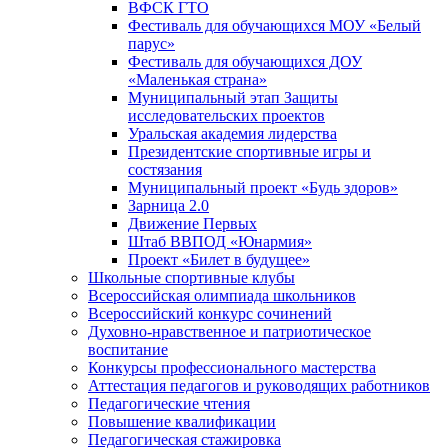
ВФСК ГТО
Фестиваль для обучающихся МОУ «Белый
парус»
Фестиваль для обучающихся ДОУ
«Маленькая страна»
Муниципальный этап Защиты
исследовательских проектов
Уральская академия лидерства
Президентские спортивные игры и
состязания
Муниципальный проект «Будь здоров»
Зарница 2.0
Движение Первых
Штаб ВВПОД «Юнармия»
Проект «Билет в будущее»
Школьные спортивные клубы
Всероссийская олимпиада школьников
Всероссийский конкурс сочинений
Духовно-нравственное и патриотическое
воспитание
Конкурсы профессионального мастерства
Аттестация педагогов и руководящих работников
Педагогические чтения
Повышение квалификации
Педагогическая стажировка