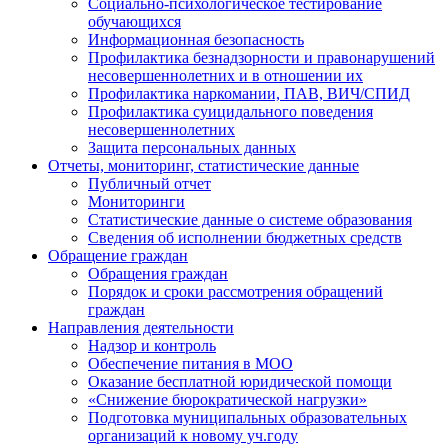
Социально-психологическое тестирование
обучающихся
Информационная безопасность
Профилактика безнадзорности и правонарушений
несовершеннолетних и в отношении их
Профилактика наркомании, ПАВ, ВИЧ/СПИД
Профилактика суицидального поведения
несовершеннолетних
Защита персональных данных
Отчеты, мониторинг, статистические данные
Публичный отчет
Мониторинги
Статистические данные о системе образования
Сведения об исполнении бюджетных средств
Обращение граждан
Обращения граждан
Порядок и сроки рассмотрения обращений
граждан
Направления деятельности
Надзор и контроль
Обеспечение питания в МОО
Оказание бесплатной юридической помощи
«Снижение бюрократической нагрузки»
Подготовка муниципальных образовательных
организаций к новому уч.году