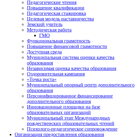
Педагогические чтения
Повышение квалификации
Педагогическая стажировка
Целевая модель наставничества
Земский учитель
Методическая работа
ГМО
Функциональная грамотность
Повышение финансовой грамотности
Доступная среда
Муниципальная система оценки качества
образования
Независимая оценка качества образования
Оздоровительная кампания
«Точка роста»
Муниципальный опорный центр дополнительного
образования
Персонифицированное финансирование
дополнительного образования
Инновационные площадки на базе
образовательных организаций
Муниципальный этап Международных
рождественских образовательных чтений
Психолого-педагогическое сопровождение
Организация предоставления образования