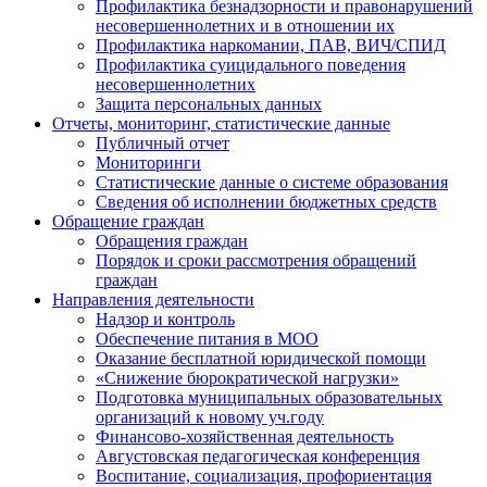
Профилактика безнадзорности и правонарушений
несовершеннолетних и в отношении их
Профилактика наркомании, ПАВ, ВИЧ/СПИД
Профилактика суицидального поведения
несовершеннолетних
Защита персональных данных
Отчеты, мониторинг, статистические данные
Публичный отчет
Мониторинги
Статистические данные о системе образования
Сведения об исполнении бюджетных средств
Обращение граждан
Обращения граждан
Порядок и сроки рассмотрения обращений
граждан
Направления деятельности
Надзор и контроль
Обеспечение питания в МОО
Оказание бесплатной юридической помощи
«Снижение бюрократической нагрузки»
Подготовка муниципальных образовательных
организаций к новому уч.году
Финансово-хозяйственная деятельность
Августовская педагогическая конференция
Воспитание, социализация, профориентация