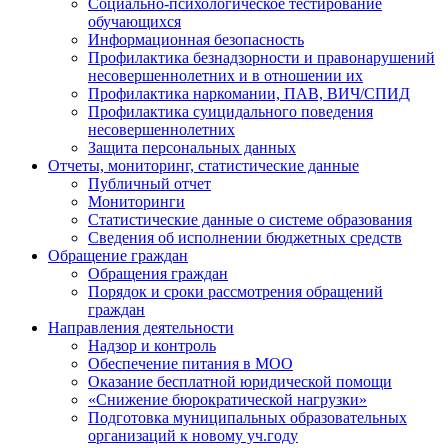
Социально-психологическое тестирование
обучающихся
Информационная безопасность
Профилактика безнадзорности и правонарушений
несовершеннолетних и в отношении их
Профилактика наркомании, ПАВ, ВИЧ/СПИД
Профилактика суицидального поведения
несовершеннолетних
Защита персональных данных
Отчеты, мониторинг, статистические данные
Публичный отчет
Мониторинги
Статистические данные о системе образования
Сведения об исполнении бюджетных средств
Обращение граждан
Обращения граждан
Порядок и сроки рассмотрения обращений
граждан
Направления деятельности
Надзор и контроль
Обеспечение питания в МОО
Оказание бесплатной юридической помощи
«Снижение бюрократической нагрузки»
Подготовка муниципальных образовательных
организаций к новому уч.году