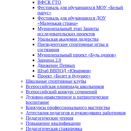
ВФСК ГТО
Фестиваль для обучающихся МОУ «Белый
парус»
Фестиваль для обучающихся ДОУ
«Маленькая страна»
Муниципальный этап Защиты
исследовательских проектов
Уральская академия лидерства
Президентские спортивные игры и
состязания
Муниципальный проект «Будь здоров»
Зарница 2.0
Движение Первых
Штаб ВВПОД «Юнармия»
Проект «Билет в будущее»
Школьные спортивные клубы
Всероссийская олимпиада школьников
Всероссийский конкурс сочинений
Духовно-нравственное и патриотическое
воспитание
Конкурсы профессионального мастерства
Аттестация педагогов и руководящих работников
Педагогические чтения
Повышение квалификации
Педагогическая стажировка