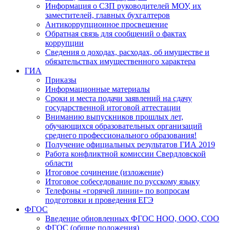
Информация о СЗП руководителей МОУ, их
заместителей, главных бухгалтеров
Антикоррупционное просвещение
Обратная связь для сообщений о фактах
коррупции
Сведения о доходах, расходах, об имуществе и
обязательствах имущественного характера
ГИА
Приказы
Информационные материалы
Сроки и места подачи заявлений на сдачу
государственной итоговой аттестации
Вниманию выпускников прошлых лет,
обучающихся образовательных организаций
среднего профессионального образования!
Получение официальных результатов ГИА 2019
Работа конфликтной комиссии Свердловской
области
Итоговое сочинение (изложение)
Итоговое собеседование по русскому языку
Телефоны «горячей линии» по вопросам
подготовки и проведения ЕГЭ
ФГОС
Введение обновленных ФГОС НОО, ООО, СОО
ФГОС (общие положения)