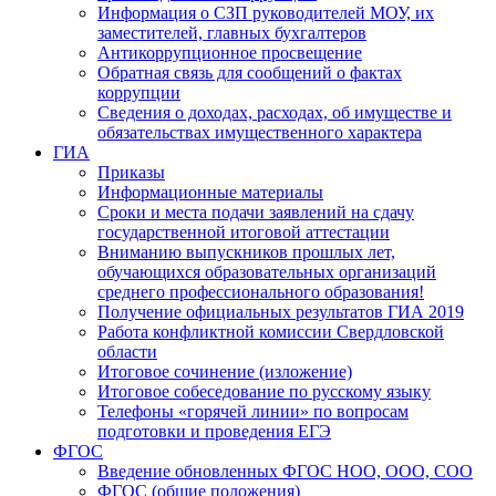
Информация о СЗП руководителей МОУ, их
заместителей, главных бухгалтеров
Антикоррупционное просвещение
Обратная связь для сообщений о фактах
коррупции
Сведения о доходах, расходах, об имуществе и
обязательствах имущественного характера
ГИА
Приказы
Информационные материалы
Сроки и места подачи заявлений на сдачу
государственной итоговой аттестации
Вниманию выпускников прошлых лет,
обучающихся образовательных организаций
среднего профессионального образования!
Получение официальных результатов ГИА 2019
Работа конфликтной комиссии Свердловской
области
Итоговое сочинение (изложение)
Итоговое собеседование по русскому языку
Телефоны «горячей линии» по вопросам
подготовки и проведения ЕГЭ
ФГОС
Введение обновленных ФГОС НОО, ООО, СОО
ФГОС (общие положения)