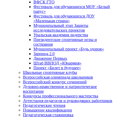
ВФСК ГТО
Фестиваль для обучающихся МОУ «Белый
парус»
Фестиваль для обучающихся ДОУ
«Маленькая страна»
Муниципальный этап Защиты
исследовательских проектов
Уральская академия лидерства
Президентские спортивные игры и
состязания
Муниципальный проект «Будь здоров»
Зарница 2.0
Движение Первых
Штаб ВВПОД «Юнармия»
Проект «Билет в будущее»
Школьные спортивные клубы
Всероссийская олимпиада школьников
Всероссийский конкурс сочинений
Духовно-нравственное и патриотическое
воспитание
Конкурсы профессионального мастерства
Аттестация педагогов и руководящих работников
Педагогические чтения
Повышение квалификации
Педагогическая стажировка