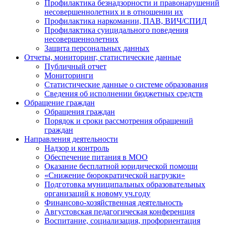
Профилактика безнадзорности и правонарушений
несовершеннолетних и в отношении их
Профилактика наркомании, ПАВ, ВИЧ/СПИД
Профилактика суицидального поведения
несовершеннолетних
Защита персональных данных
Отчеты, мониторинг, статистические данные
Публичный отчет
Мониторинги
Статистические данные о системе образования
Сведения об исполнении бюджетных средств
Обращение граждан
Обращения граждан
Порядок и сроки рассмотрения обращений
граждан
Направления деятельности
Надзор и контроль
Обеспечение питания в МОО
Оказание бесплатной юридической помощи
«Снижение бюрократической нагрузки»
Подготовка муниципальных образовательных
организаций к новому уч.году
Финансово-хозяйственная деятельность
Августовская педагогическая конференция
Воспитание, социализация, профориентация