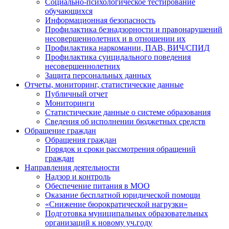
Социально-психологическое тестирование
обучающихся
Информационная безопасность
Профилактика безнадзорности и правонарушений
несовершеннолетних и в отношении их
Профилактика наркомании, ПАВ, ВИЧ/СПИД
Профилактика суицидального поведения
несовершеннолетних
Защита персональных данных
Отчеты, мониторинг, статистические данные
Публичный отчет
Мониторинги
Статистические данные о системе образования
Сведения об исполнении бюджетных средств
Обращение граждан
Обращения граждан
Порядок и сроки рассмотрения обращений
граждан
Направления деятельности
Надзор и контроль
Обеспечение питания в МОО
Оказание бесплатной юридической помощи
«Снижение бюрократической нагрузки»
Подготовка муниципальных образовательных
организаций к новому уч.году