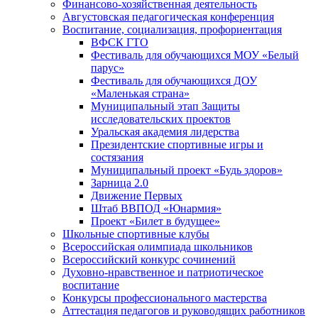
Финансово-хозяйственная деятельность
Августовская педагогическая конференция
Воспитание, социализация, профориентация
ВФСК ГТО
Фестиваль для обучающихся МОУ «Белый
парус»
Фестиваль для обучающихся ДОУ
«Маленькая страна»
Муниципальный этап Защиты
исследовательских проектов
Уральская академия лидерства
Президентские спортивные игры и
состязания
Муниципальный проект «Будь здоров»
Зарница 2.0
Движение Первых
Штаб ВВПОД «Юнармия»
Проект «Билет в будущее»
Школьные спортивные клубы
Всероссийская олимпиада школьников
Всероссийский конкурс сочинений
Духовно-нравственное и патриотическое
воспитание
Конкурсы профессионального мастерства
Аттестация педагогов и руководящих работников