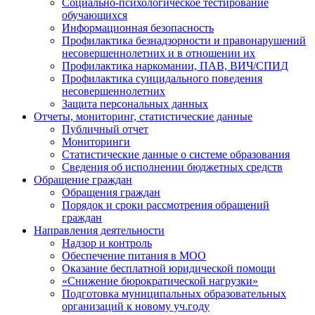
Социально-психологическое тестирование
обучающихся
Информационная безопасность
Профилактика безнадзорности и правонарушений
несовершеннолетних и в отношении их
Профилактика наркомании, ПАВ, ВИЧ/СПИД
Профилактика суицидального поведения
несовершеннолетних
Защита персональных данных
Отчеты, мониторинг, статистические данные
Публичный отчет
Мониторинги
Статистические данные о системе образования
Сведения об исполнении бюджетных средств
Обращение граждан
Обращения граждан
Порядок и сроки рассмотрения обращений
граждан
Направления деятельности
Надзор и контроль
Обеспечение питания в МОО
Оказание бесплатной юридической помощи
«Снижение бюрократической нагрузки»
Подготовка муниципальных образовательных
организаций к новому уч.году