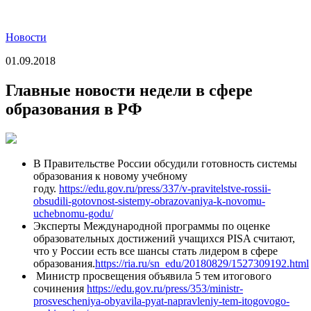
Новости
01.09.2018
Главные новости недели в сфере
образования в РФ
В Правительстве России обсудили готовность системы
образования к новому учебному
году.
https://edu.gov.ru/press/337/v-pravitelstve-rossii-
obsudili-gotovnost-sistemy-obrazovaniya-k-novomu-
uchebnomu-godu/
Эксперты Международной программы по оценке
образовательных достижений учащихся PISA считают,
что у России есть все шансы стать лидером в сфере
образования.
https://ria.ru/sn_edu/20180829/1527309192.html
Министр просвещения объявила 5 тем итогового
сочинения
https://edu.gov.ru/press/353/ministr-
prosvescheniya-obyavila-pyat-napravleniy-tem-itogovogo-