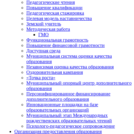
Педагогические чтения
Повышение квалификации
Педагогическая стажировка
Целевая модель наставничества
Земский учитель
Методическая работа
ГМО
Функциональная грамотность
Повышение финансовой грамотности
Доступная среда
Муниципальная система оценки качества
образования
Независимая оценка качества образования
Оздоровительная кампания
«Точка роста»
Муниципальный опорный центр дополнительного
образования
Персонифицированное финансирование
дополнительного образования
Инновационные площадки на базе
образовательных организаций
Муниципальный этап Международных
рождественских образовательных чтений
Психолого-педагогическое сопровождение
Организация предоставления образования