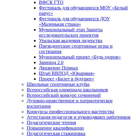
ВФСК ГТО
Фестиваль для обучающихся МОУ «Белый
парус»
Фестиваль для обучающихся ДОУ
«Маленькая страна»
Муниципальный этап Защиты
исследовательских проектов
Уральская академия лидерства
Президентские спортивные игры и
состязания
Муниципальный проект «Будь здоров»
Зарница 2.0
Движение Первых
Штаб ВВПОД «Юнармия»
Проект «Билет в будущее»
Школьные спортивные клубы
Всероссийская олимпиада школьников
Всероссийский конкурс сочинений
Духовно-нравственное и патриотическое
воспитание
Конкурсы профессионального мастерства
Аттестация педагогов и руководящих работников
Педагогические чтения
Повышение квалификации
Педагогическая стажировка