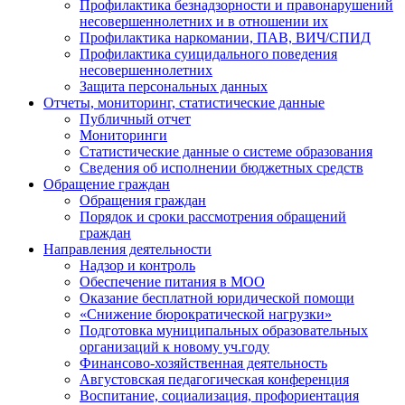
Профилактика безнадзорности и правонарушений
несовершеннолетних и в отношении их
Профилактика наркомании, ПАВ, ВИЧ/СПИД
Профилактика суицидального поведения
несовершеннолетних
Защита персональных данных
Отчеты, мониторинг, статистические данные
Публичный отчет
Мониторинги
Статистические данные о системе образования
Сведения об исполнении бюджетных средств
Обращение граждан
Обращения граждан
Порядок и сроки рассмотрения обращений
граждан
Направления деятельности
Надзор и контроль
Обеспечение питания в МОО
Оказание бесплатной юридической помощи
«Снижение бюрократической нагрузки»
Подготовка муниципальных образовательных
организаций к новому уч.году
Финансово-хозяйственная деятельность
Августовская педагогическая конференция
Воспитание, социализация, профориентация