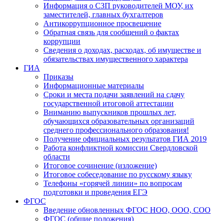
Информация о СЗП руководителей МОУ, их
заместителей, главных бухгалтеров
Антикоррупционное просвещение
Обратная связь для сообщений о фактах
коррупции
Сведения о доходах, расходах, об имуществе и
обязательствах имущественного характера
ГИА
Приказы
Информационные материалы
Сроки и места подачи заявлений на сдачу
государственной итоговой аттестации
Вниманию выпускников прошлых лет,
обучающихся образовательных организаций
среднего профессионального образования!
Получение официальных результатов ГИА 2019
Работа конфликтной комиссии Свердловской
области
Итоговое сочинение (изложение)
Итоговое собеседование по русскому языку
Телефоны «горячей линии» по вопросам
подготовки и проведения ЕГЭ
ФГОС
Введение обновленных ФГОС НОО, ООО, СОО
ФГОС (общие положения)