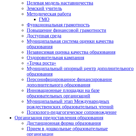
Целевая модель наставничества
Земский учитель
Методическая работа
ГМО
Функциональная грамотность
Повышение финансовой грамотности
Доступная среда
Муниципальная система оценки качества
образования
Независимая оценка качества образования
Оздоровительная кампания
«Точка роста»
Муниципальный опорный центр дополнительного
образования
Персонифицированное финансирование
дополнительного образования
Инновационные площадки на базе
образовательных организаций
Муниципальный этап Международных
рождественских образовательных чтений
Психолого-педагогическое сопровождение
Организация предоставления образования
Дистанционная форма образования
Прием в дошкольные образовательные
организации