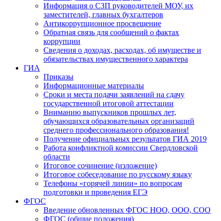
Информация о СЗП руководителей МОУ, их
заместителей, главных бухгалтеров
Антикоррупционное просвещение
Обратная связь для сообщений о фактах
коррупции
Сведения о доходах, расходах, об имуществе и
обязательствах имущественного характера
ГИА
Приказы
Информационные материалы
Сроки и места подачи заявлений на сдачу
государственной итоговой аттестации
Вниманию выпускников прошлых лет,
обучающихся образовательных организаций
среднего профессионального образования!
Получение официальных результатов ГИА 2019
Работа конфликтной комиссии Свердловской
области
Итоговое сочинение (изложение)
Итоговое собеседование по русскому языку
Телефоны «горячей линии» по вопросам
подготовки и проведения ЕГЭ
ФГОС
Введение обновленных ФГОС НОО, ООО, СОО
ФГОС (общие положения)