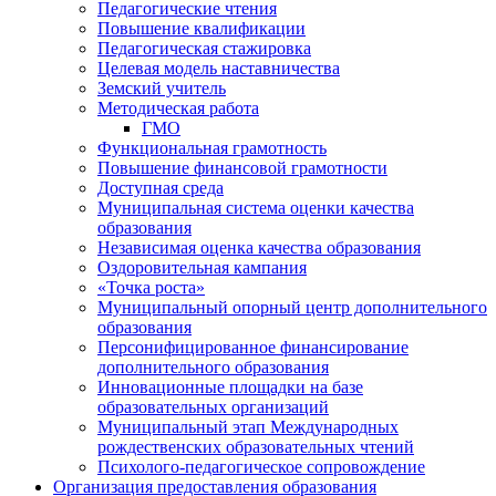
Педагогические чтения
Повышение квалификации
Педагогическая стажировка
Целевая модель наставничества
Земский учитель
Методическая работа
ГМО
Функциональная грамотность
Повышение финансовой грамотности
Доступная среда
Муниципальная система оценки качества
образования
Независимая оценка качества образования
Оздоровительная кампания
«Точка роста»
Муниципальный опорный центр дополнительного
образования
Персонифицированное финансирование
дополнительного образования
Инновационные площадки на базе
образовательных организаций
Муниципальный этап Международных
рождественских образовательных чтений
Психолого-педагогическое сопровождение
Организация предоставления образования