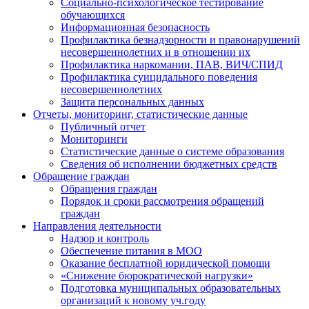
Социально-психологическое тестирование
обучающихся
Информационная безопасность
Профилактика безнадзорности и правонарушений
несовершеннолетних и в отношении их
Профилактика наркомании, ПАВ, ВИЧ/СПИД
Профилактика суицидального поведения
несовершеннолетних
Защита персональных данных
Отчеты, мониторинг, статистические данные
Публичный отчет
Мониторинги
Статистические данные о системе образования
Сведения об исполнении бюджетных средств
Обращение граждан
Обращения граждан
Порядок и сроки рассмотрения обращений
граждан
Направления деятельности
Надзор и контроль
Обеспечение питания в МОО
Оказание бесплатной юридической помощи
«Снижение бюрократической нагрузки»
Подготовка муниципальных образовательных
организаций к новому уч.году