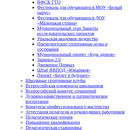
ВФСК ГТО
Фестиваль для обучающихся МОУ «Белый
парус»
Фестиваль для обучающихся ДОУ
«Маленькая страна»
Муниципальный этап Защиты
исследовательских проектов
Уральская академия лидерства
Президентские спортивные игры и
состязания
Муниципальный проект «Будь здоров»
Зарница 2.0
Движение Первых
Штаб ВВПОД «Юнармия»
Проект «Билет в будущее»
Школьные спортивные клубы
Всероссийская олимпиада школьников
Всероссийский конкурс сочинений
Духовно-нравственное и патриотическое
воспитание
Конкурсы профессионального мастерства
Аттестация педагогов и руководящих работников
Педагогические чтения
Повышение квалификации
Педагогическая стажировка