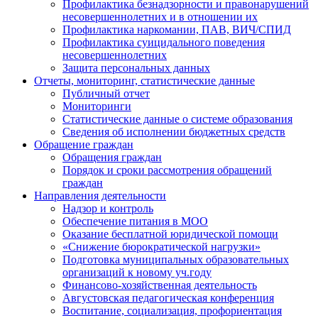
Профилактика безнадзорности и правонарушений
несовершеннолетних и в отношении их
Профилактика наркомании, ПАВ, ВИЧ/СПИД
Профилактика суицидального поведения
несовершеннолетних
Защита персональных данных
Отчеты, мониторинг, статистические данные
Публичный отчет
Мониторинги
Статистические данные о системе образования
Сведения об исполнении бюджетных средств
Обращение граждан
Обращения граждан
Порядок и сроки рассмотрения обращений
граждан
Направления деятельности
Надзор и контроль
Обеспечение питания в МОО
Оказание бесплатной юридической помощи
«Снижение бюрократической нагрузки»
Подготовка муниципальных образовательных
организаций к новому уч.году
Финансово-хозяйственная деятельность
Августовская педагогическая конференция
Воспитание, социализация, профориентация