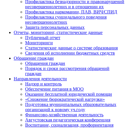
Профилактика безнадзорности и правонарушений
несовершеннолетних и в отношении их
Профилактика наркомании, ПАВ, ВИЧ/СПИД
Профилактика суицидального поведения
несовершеннолетних
Защита персональных данных
Отчеты, мониторинг, статистические данные
Публичный отчет
Мониторинги
Статистические данные о системе образования
Сведения об исполнении бюджетных средств
Обращение граждан
Обращения граждан
Порядок и сроки рассмотрения обращений
граждан
Направления деятельности
Надзор и контроль
Обеспечение питания в МОО
Оказание бесплатной юридической помощи
«Снижение бюрократической нагрузки»
Подготовка муниципальных образовательных
организаций к новому уч.году
Финансово-хозяйственная деятельность
Августовская педагогическая конференция
Воспитание, социализация, профориентация