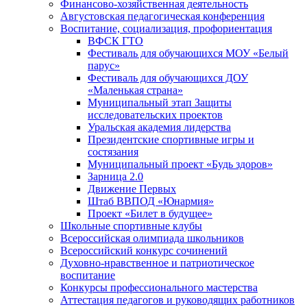
Финансово-хозяйственная деятельность
Августовская педагогическая конференция
Воспитание, социализация, профориентация
ВФСК ГТО
Фестиваль для обучающихся МОУ «Белый
парус»
Фестиваль для обучающихся ДОУ
«Маленькая страна»
Муниципальный этап Защиты
исследовательских проектов
Уральская академия лидерства
Президентские спортивные игры и
состязания
Муниципальный проект «Будь здоров»
Зарница 2.0
Движение Первых
Штаб ВВПОД «Юнармия»
Проект «Билет в будущее»
Школьные спортивные клубы
Всероссийская олимпиада школьников
Всероссийский конкурс сочинений
Духовно-нравственное и патриотическое
воспитание
Конкурсы профессионального мастерства
Аттестация педагогов и руководящих работников