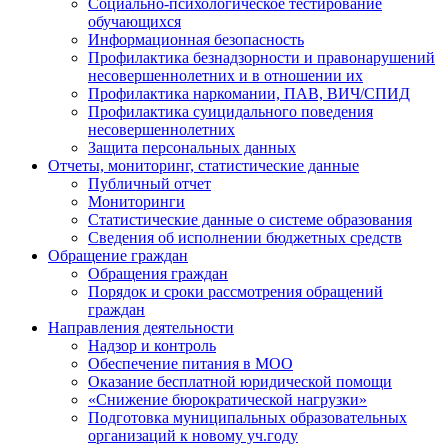
Социально-психологическое тестирование
обучающихся
Информационная безопасность
Профилактика безнадзорности и правонарушений
несовершеннолетних и в отношении их
Профилактика наркомании, ПАВ, ВИЧ/СПИД
Профилактика суицидального поведения
несовершеннолетних
Защита персональных данных
Отчеты, мониторинг, статистические данные
Публичный отчет
Мониторинги
Статистические данные о системе образования
Сведения об исполнении бюджетных средств
Обращение граждан
Обращения граждан
Порядок и сроки рассмотрения обращений
граждан
Направления деятельности
Надзор и контроль
Обеспечение питания в МОО
Оказание бесплатной юридической помощи
«Снижение бюрократической нагрузки»
Подготовка муниципальных образовательных
организаций к новому уч.году