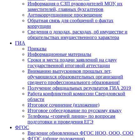
Информация о СЗП руководителей МОУ, их
заместителей, главных бухгалтеров
Антикоррупционное просвещение
Обратная связь для сообщений о фактах
коррупции
Сведения о доходах, расходах, об имуществе и
обязательствах имущественного характера
ГИА
Приказы
Информационные материалы
Сроки и места подачи заявлений на сдачу
государственной итоговой аттестации
Вниманию выпускников прошлых лет,
обучающихся образовательных организаций
среднего профессионального образования!
Получение официальных результатов ГИА 2019
Работа конфликтной комиссии Свердловской
области
Итоговое сочинение (изложение)
Итоговое собеседование по русскому языку
Телефоны «горячей линии» по вопросам
подготовки и проведения ЕГЭ
ФГОС
Введение обновленных ФГОС НОО, ООО, СОО
ФГОС (общие положения)