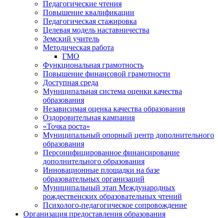
Педагогические чтения
Повышение квалификации
Педагогическая стажировка
Целевая модель наставничества
Земский учитель
Методическая работа
ГМО
Функциональная грамотность
Повышение финансовой грамотности
Доступная среда
Муниципальная система оценки качества
образования
Независимая оценка качества образования
Оздоровительная кампания
«Точка роста»
Муниципальный опорный центр дополнительного
образования
Персонифицированное финансирование
дополнительного образования
Инновационные площадки на базе
образовательных организаций
Муниципальный этап Международных
рождественских образовательных чтений
Психолого-педагогическое сопровождение
Организация предоставления образования