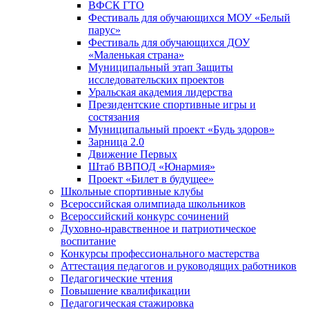
ВФСК ГТО
Фестиваль для обучающихся МОУ «Белый
парус»
Фестиваль для обучающихся ДОУ
«Маленькая страна»
Муниципальный этап Защиты
исследовательских проектов
Уральская академия лидерства
Президентские спортивные игры и
состязания
Муниципальный проект «Будь здоров»
Зарница 2.0
Движение Первых
Штаб ВВПОД «Юнармия»
Проект «Билет в будущее»
Школьные спортивные клубы
Всероссийская олимпиада школьников
Всероссийский конкурс сочинений
Духовно-нравственное и патриотическое
воспитание
Конкурсы профессионального мастерства
Аттестация педагогов и руководящих работников
Педагогические чтения
Повышение квалификации
Педагогическая стажировка