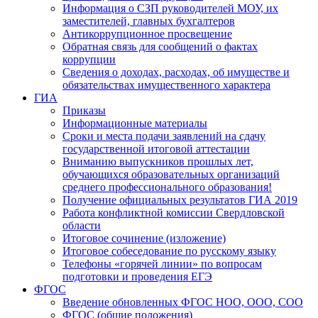
Информация о СЗП руководителей МОУ, их
заместителей, главных бухгалтеров
Антикоррупционное просвещение
Обратная связь для сообщений о фактах
коррупции
Сведения о доходах, расходах, об имуществе и
обязательствах имущественного характера
ГИА
Приказы
Информационные материалы
Сроки и места подачи заявлений на сдачу
государственной итоговой аттестации
Вниманию выпускников прошлых лет,
обучающихся образовательных организаций
среднего профессионального образования!
Получение официальных результатов ГИА 2019
Работа конфликтной комиссии Свердловской
области
Итоговое сочинение (изложение)
Итоговое собеседование по русскому языку
Телефоны «горячей линии» по вопросам
подготовки и проведения ЕГЭ
ФГОС
Введение обновленных ФГОС НОО, ООО, СОО
ФГОС (общие положения)