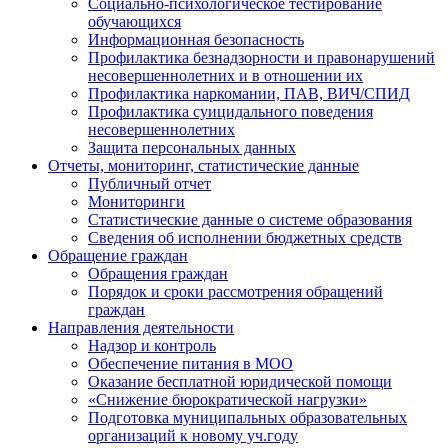
Социально-психологическое тестирование
обучающихся
Информационная безопасность
Профилактика безнадзорности и правонарушений
несовершеннолетних и в отношении их
Профилактика наркомании, ПАВ, ВИЧ/СПИД
Профилактика суицидального поведения
несовершеннолетних
Защита персональных данных
Отчеты, мониторинг, статистические данные
Публичный отчет
Мониторинги
Статистические данные о системе образования
Сведения об исполнении бюджетных средств
Обращение граждан
Обращения граждан
Порядок и сроки рассмотрения обращений
граждан
Направления деятельности
Надзор и контроль
Обеспечение питания в МОО
Оказание бесплатной юридической помощи
«Снижение бюрократической нагрузки»
Подготовка муниципальных образовательных
организаций к новому уч.году