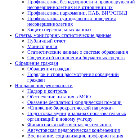
Профилактика безнадзорности и правонарушений
несовершеннолетних и в отношении их
Профилактика наркомании, ПАВ, ВИЧ/СПИД
Профилактика суицидального поведения
несовершеннолетних
Защита персональных данных
Отчеты, мониторинг, статистические данные
Публичный отчет
Мониторинги
Статистические данные о системе образования
Сведения об исполнении бюджетных средств
Обращение граждан
Обращения граждан
Порядок и сроки рассмотрения обращений
граждан
Направления деятельности
Надзор и контроль
Обеспечение питания в МОО
Оказание бесплатной юридической помощи
«Снижение бюрократической нагрузки»
Подготовка муниципальных образовательных
организаций к новому уч.году
Финансово-хозяйственная деятельность
Августовская педагогическая конференция
Воспитание, социализация, профориентация